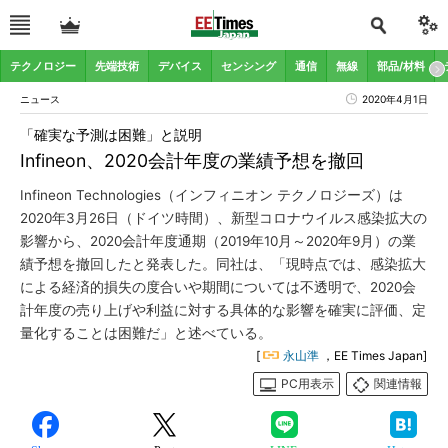
テクノロジー
先端技術
デバイス
センシング
通信
無線
部品/材料
ニュース
2020年4月1日
「確実な予測は困難」と説明
Infineon、2020会計年度の業績予想を撤回
Infineon Technologies（インフィニオン テクノロジーズ）は
2020年3月26日（ドイツ時間）、新型コロナウイルス感染拡大の
影響から、2020会計年度通期（2019年10月～2020年9月）の業
績予想を撤回したと発表した。同社は、「現時点では、感染拡大
による経済的損失の度合いや期間については不透明で、2020会
計年度の売り上げや利益に対する具体的な影響を確実に評価、定
量化することは困難だ」と述べている。
[
永山準
，EE Times Japan]
PC用表示
関連情報