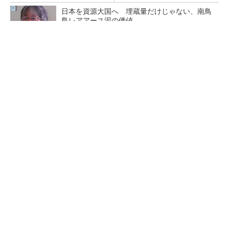
日本を資源大国へ 埋蔵量だけじゃない、南鳥
島レアアース泥の価値
三菱電機、第5世代SiC MOSFETの核 オン抵
抗25％減の独自構造
マイクロン、AI需要で広島工場増強へ起工式
1.5兆円投資