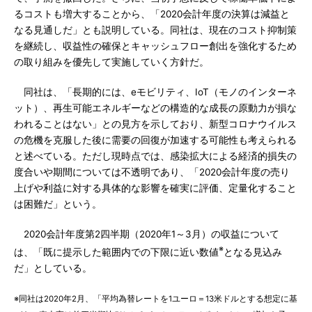
るコストも増大することから、「2020会計年度の決算は減益と
なる見通しだ」とも説明している。同社は、現在のコスト抑制策
を継続し、収益性の確保とキャッシュフロー創出を強化するため
の取り組みを優先して実施していく方針だ。
同社は、「長期的には、eモビリティ、IoT（モノのインターネ
ット）、再生可能エネルギーなどの構造的な成長の原動力が損な
われることはない」との見方を示しており、新型コロナウイルス
の危機を克服した後に需要の回復が加速する可能性も考えられる
と述べている。ただし現時点では、感染拡大による経済的損失の
度合いや期間については不透明であり、「2020会計年度の売り
上げや利益に対する具体的な影響を確実に評価、定量化すること
は困難だ」という。
2020会計年度第2四半期（2020年1～3月）の収益について
※
は、「既に提示した範囲内での下限に近い数値
となる見込み
だ」としている。
※同社は2020年2月、「平均為替レートを1ユーロ＝13米ドルとする想定に基