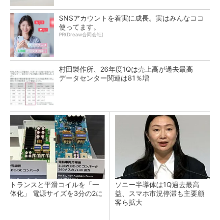
SNSアカウントを着実に成長。実はみんなココ
使ってます。
PR(Dreaw合同会社)
村田製作所、26年度1Qは売上高が過去最高
データセンター関連は81％増
トランスと平滑コイルを「一
ソニー半導体は1Q過去最高
体化」 電源サイズを3分の2に
益、スマホ市況停滞も主要顧
客ら拡大