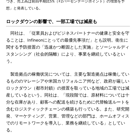
づき、売上高は前四半期比5%（±2パーセンテージポイント）の増加を予
想」と発表している。
ロックダウンの影響で、一部工場では減産も
同社は、「従業員およびビジネスパートナーの健康と安全を守
ることは、Infineonにとっての最優先事項だ」とも説明。衛生に
関する予防措置の「迅速かつ断固とした実施」とソーシャルディ
スタンシング（社会的隔離）により、事業を継続しているとい
う。
製造拠点の稼働状況については、主要な製造拠点は稼働してい
るもののマレーシアや米国カリフォルニア州など、政府が厳しい
ロックダウン（都市封鎖）の措置を取っている地域の工場では減
産しているという。同社は、「現段階では、原材料については十
分な在庫があり、顧客への配送を続けるために代替輸送ルートを
含むロジスティックチェーンの構築も行っている。また、研究開
発、マーケティング、営業、管理などの部門は、ホームオフィス
でのリモートワークを導入し、業務を継続している」としてい
る。