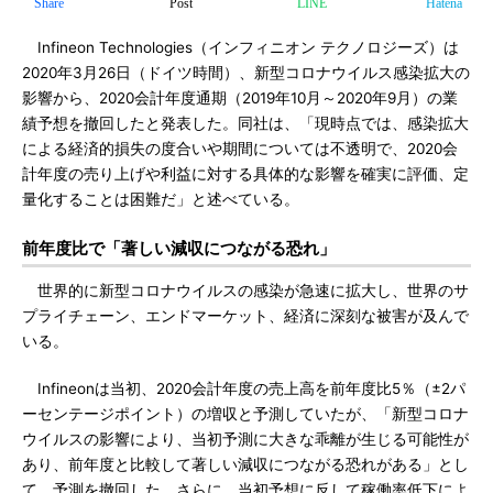
Share
Post
LINE
Hatena
Infineon Technologies（インフィニオン テクノロジーズ）は
2020年3月26日（ドイツ時間）、新型コロナウイルス感染拡大の
影響から、2020会計年度通期（2019年10月～2020年9月）の業
績予想を撤回したと発表した。同社は、「現時点では、感染拡大
による経済的損失の度合いや期間については不透明で、2020会
計年度の売り上げや利益に対する具体的な影響を確実に評価、定
量化することは困難だ」と述べている。
前年度比で「著しい減収につながる恐れ」
世界的に新型コロナウイルスの感染が急速に拡大し、世界のサ
プライチェーン、エンドマーケット、経済に深刻な被害が及んで
いる。
Infineonは当初、2020会計年度の売上高を前年度比5％（±2パ
ーセンテージポイント）の増収と予測していたが、「新型コロナ
ウイルスの影響により、当初予測に大きな乖離が生じる可能性が
あり、前年度と比較して著しい減収につながる恐れがある」とし
て、予測を撤回した。さらに、当初予想に反して稼働率低下によ