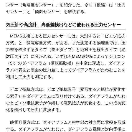
ンサー（角速度センサー）」を紹介した。今回（後編）は「圧力
センサー」と「傾斜センサー」を解説する。
気圧計や高度計、高低差検出などに使われる圧力センサー
MEMS技術による圧力センサーには、大別すると「ピエゾ抵抗
方式」と「静電容量方式」がある。また測定する物理量では、圧
力差を検出するタイプ（差圧タイプ）と絶対圧を検出タイプ（絶
対圧タイプ）に分かれる。いずれもMEMS技術によってシリコン
（Si）のダイアフラム（薄膜振動板）を中空に形成し、ダイアフ
ラムの表面と裏面の圧力差によってダイアフラムがたわむことを
利用して圧力を測定する。
ピエゾ抵抗方式は、ピエゾ抵抗素子（変形すると抵抗が変化す
る素子）をダイアフラムに取り付けてある。ダイアフラムがたわ
むとピエゾ抵抗素子が伸縮して電気抵抗が変化する。この抵抗変
化を検出して圧力に変換する。
静電容量方式は、ダイアフラムと中空部の対向面に電極を形成
する。ダイアフラムがたわむと、ダイアフラム電極と対向電極に