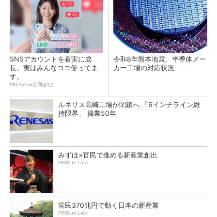
SNSアカウントを着実に成
令和8年熊本地震、半導体メー
長。実はみんなココ使ってま
カー工場の対応状況
す。
PR(Dreaw合同会社)
ルネサス高崎工場が閉鎖へ 「6インチライン維
持限界」 操業50年
みずほ×官民で進める新産業創出
PR(Blue Lab)
官民370兆円で動く日本の新産業
PR(Blue Lab)