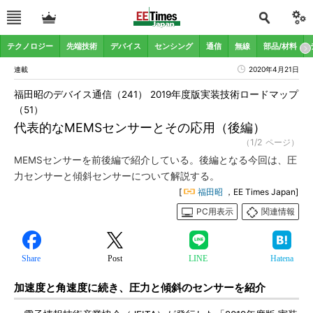
テクノロジー
先端技術
デバイス
センシング
通信
無線
部品/材料
連載
2020年4月21日
福田昭のデバイス通信（241） 2019年度版実装技術ロードマップ
（51）
代表的なMEMSセンサーとその応用（後編）
（1/2 ページ）
MEMSセンサーを前後編で紹介している。後編となる今回は、圧
力センサーと傾斜センサーについて解説する。
[
福田昭
，EE Times Japan]
PC用表示
関連情報
Share
Post
LINE
Hatena
加速度と角速度に続き、圧力と傾斜のセンサーを紹介