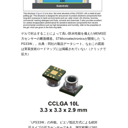
ゲルで封止することによって高い防水性能を備えたMEMS圧
力センサーの断面構造。STMicroelectronicsが開発した「L
PS33W」。出典：同社の製品データシート。なおこの図面
は実装技術ロードマップには掲載されていない（クリックで
拡大）
「LPS33W」の外観。ピエゾ抵抗方式による絶対
圧タイプの圧力センサーである。測定範囲は260