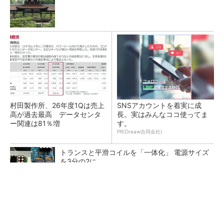
村田製作所、26年度1Qは売上
SNSアカウントを着実に成
高が過去最高 データセンタ
長。実はみんなココ使ってま
ー関連は81％増
す。
PR(Dreaw合同会社)
トランスと平滑コイルを「一体化」 電源サイズ
を3分の2に
ソニー半導体は1Q過去最高益、スマホ市況停滞
も主要顧客ら拡大