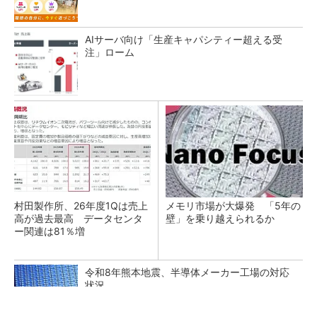
AIサーバ向け「生産キャパシティー超える受
注」ローム
村田製作所、26年度1Qは売上
メモリ市場が大爆発 「5年の
高が過去最高 データセンタ
壁」を乗り越えられるか
ー関連は81％増
令和8年熊本地震、半導体メーカー工場の対応
状況