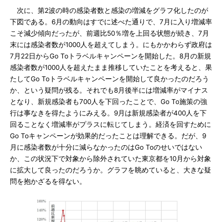
次に、第2波の時の感染者数と感染の増減をグラフ化したのが
下図である。6月の動向はすでに述べた通りで、7月に入り増減率
こそ減少傾向だったが、前週比50％増を上回る状態が続き、7月
末には感染者数が1000人を超えてしまう。にもかかわらず政府は
7月22日からGo Toトラベルキャンペーンを開始した。8月の新規
感染者数が1000人を超えたまま推移していたことを考えると、果
たしてGo Toトラベルキャンペーンを開始して良かったのだろう
か、という疑問が残る。それでも8月後半には増減率がマイナス
となり、新規感染者も700人を下回ったことで、Go To施策の強
行は事なきを得たようにみえる。9月は新規感染者が400人を下
回ることなく増減率がプラスに転じてしまう。経済を回すために
Go Toキャンペーンが効果的だったことは理解できる。だが、9
月に感染者数が十分に減らなかったのはGo Toのせいではない
か、この状況下で対象から除外されていた東京都を10月から対象
に拡大して良ったのだろうか。グラフを眺めていると、大きな疑
問を抱かざるを得ない。