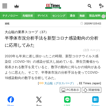
テクノロジー
先端技術
デバイス
センシング
通信
無線
部品/材料
連載
2020年12月4日
大山聡の業界スコープ（37）
半導体市況分析手法を新型コロナ感染動向の分析
に応用してみた
（2/3 ページ）
2020年も年末に差し掛かったこの時期、新型コロナウイルス感
染症（COVID-19）の感染が拡大し始めている。厚生労働省から
発表される数字を見ていると、数字の動向に何らかの傾向がある
ように思えた。そこで、半導体市況の分析手法を使ってCOVID-
19感染動向の数字を分析してみた。
[
大山聡（グロスバーグ）
，EE Times Japan]
PC用表示
関連情報
Share
Post
LINE
Hatena