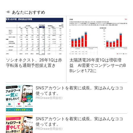
あなたにおすすめ
ソシオネクスト、26年1Qは赤
太陽誘電26年度1Qは増収増
字転落も通期予想据え置き
益 AI需要でコンデンサーのB
Bレシオ1.72に
SNSアカウントを着実に成長。実はみんなココ
使ってます。
PR(Dreaw合同会社)
SNSアカウントを着実に成長。実はみんなココ
使ってます。
PR(Dreaw合同会社)