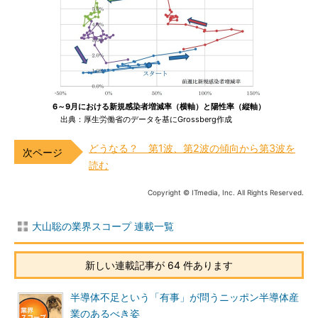
6～9月における新規感染者増減率（横軸）と陽性率（縦軸）
出典：厚生労働省のデータを基にGrossberg作成
どうなる？ 第1波、第2波の傾向から第3波を
読む
Copyright © ITmedia, Inc. All Rights Reserved.
大山聡の業界スコープ 連載一覧
新しい連載記事が 64 件あります
半導体不足という「有事」が問うニッポン半導体産
業のあるべき姿