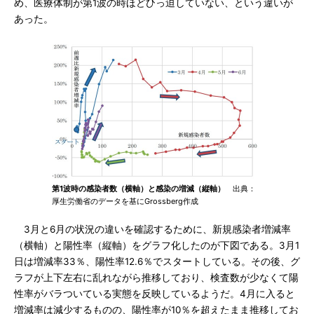
め、医療体制が第1波の時ほどひっ迫していない、という違いが
あった。
第1波時の感染者数（横軸）と感染の増減（縦軸）
出典：
厚生労働省のデータを基にGrossberg作成
3月と6月の状況の違いを確認するために、新規感染者増減率
（横軸）と陽性率（縦軸）をグラフ化したのが下図である。3月1
日は増減率33％、陽性率12.6％でスタートしている。その後、グ
ラフが上下左右に乱れながら推移しており、検査数が少なくて陽
性率がバラついている実態を反映しているようだ。4月に入ると
増減率は減少するものの、陽性率が10％を超えたまま推移してお