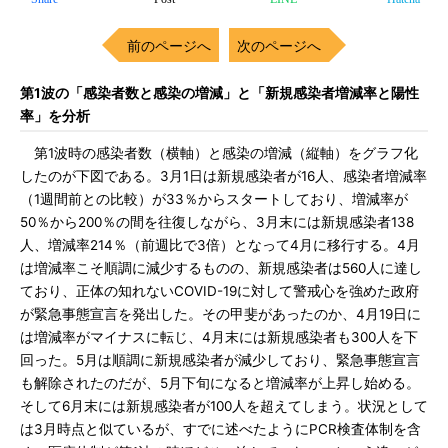
前のページへ
次のページへ
第1波の「感染者数と感染の増減」と「新規感染者増減率と陽性
率」を分析
第1波時の感染者数（横軸）と感染の増減（縦軸）をグラフ化
したのが下図である。3月1日は新規感染者が16人、感染者増減率
（1週間前との比較）が33％からスタートしており、増減率が
50％から200％の間を往復しながら、3月末には新規感染者138
人、増減率214％（前週比で3倍）となって4月に移行する。4月
は増減率こそ順調に減少するものの、新規感染者は560人に達し
ており、正体の知れないCOVID-19に対して警戒心を強めた政府
が緊急事態宣言を発出した。その甲斐があったのか、4月19日に
は増減率がマイナスに転じ、4月末には新規感染者も300人を下
回った。5月は順調に新規感染者が減少しており、緊急事態宣言
も解除されたのだが、5月下旬になると増減率が上昇し始める。
そして6月末には新規感染者が100人を超えてしまう。状況として
は3月時点と似ているが、すでに述べたようにPCR検査体制を含