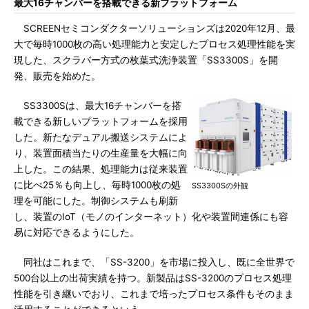
最大16チャンバーを搭載できる新プラットフォーム
SCREENセミコンダクターソリューションズは2020年12月、最
大で毎時1000枚の高い処理能力と安定したプロセス処理性能を実
現した、スクラバー方式の枚葉式洗浄装置「SS3300S」を開
発、販売を始めた。
SS3300Sは、最大16チャンバーを搭
載できる新しいプラットフォームを採用
した。新たなデュアル搬送システムによ
り、装置面積当たりの生産量を大幅に向
上した。この結果、処理能力は従来装置
に比べ25％も向上し、毎時1000枚の処
SS3300Sの外観
理を可能にした。制御システムも刷新
し、装置のIoT（モノのインターネット）化や装置間連係にも容
易に対応できるようにした。
同社はこれまで、「SS-3200」を市場に投入し、既に全世界で
500台以上の出荷実績を持つ。新製品はSS-3200のプロセス処理
性能を引き継いでおり、これまで培ったプロセス条件もそのまま