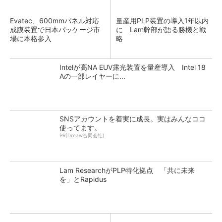
Evatec、600mmパネル対応
量産用PLP装置の導入1年以内
成膜装置で日本パッケージ市
に Lam幹部が語る勝機と戦
場に本格参入
略
Intelが高NA EUV露光装置を量産導入 Intel 18
Aの一部レイヤーに...
SNSアカウントを着実に成長。実はみんなココ
使ってます。
PR(Dreaw合同会社)
Lam ResearchがPLP特化拠点 「共に未来
を」とRapidus