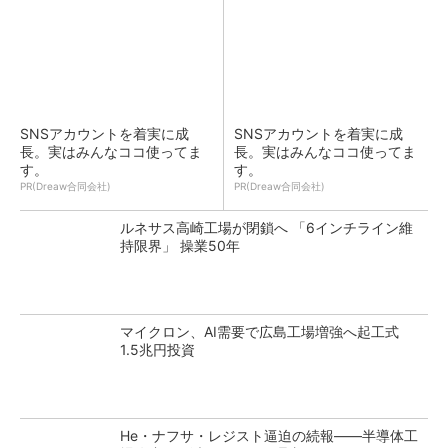
SNSアカウントを着実に成
SNSアカウントを着実に成
長。実はみんなココ使ってま
長。実はみんなココ使ってま
す。
す。
PR(Dreaw合同会社)
PR(Dreaw合同会社)
ルネサス高崎工場が閉鎖へ 「6インチライン維
持限界」 操業50年
マイクロン、AI需要で広島工場増強へ起工式
1.5兆円投資
He・ナフサ・レジスト逼迫の続報――半導体工