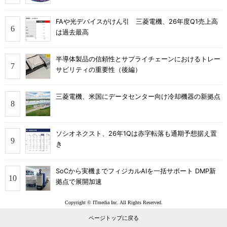
FAや光デバイスがけん引 三菱電機、26年度Q1売上高
は過去最高
半導体製品の信頼性とサプライチェーンにおけるトレー
サビリティの重要性（後編）
三菱電機、米国にデータセンター向け冷却機器の新拠点
ソシオネクスト、26年1Qは赤字転落も通期予想据え置
き
SoCから実機までフィジカルAIを一括サポート DMP新
拠点で展開加速
Copyright © ITmedia Inc. All Rights Reserved.
ページトップに戻る