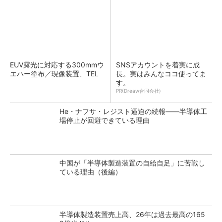
EUV露光に対応する300mmウ
SNSアカウントを着実に成
エハー塗布／現像装置、TEL
長。実はみんなココ使ってま
す。
PR(Dreaw合同会社)
He・ナフサ・レジスト逼迫の続報――半導体工
場停止が回避できている理由
中国が「半導体製造装置の自給自足」に苦戦し
ている理由（後編）
半導体製造装置売上高、26年は過去最高の165