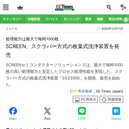
テクノロジー
先端技術
デバイス
センシング
通信
無線
部品/材料
ニュース
2020年12月11日
処理能力は最大で毎時1000枚
SCREEN、スクラバー方式の枚葉式洗浄装置を発
売
SCREENセミコンダクターソリューションズは、最大で毎時1000
枚の高い処理能力と安定したプロセス処理性能を実現した、スク
ラバー方式の枚葉式洗浄装置「SS3300S」を開発、販売を始め
た。
[
馬本隆綱
，EE Times Japan]
PC用表示
関連情報
Share
Post
LINE
Hatena