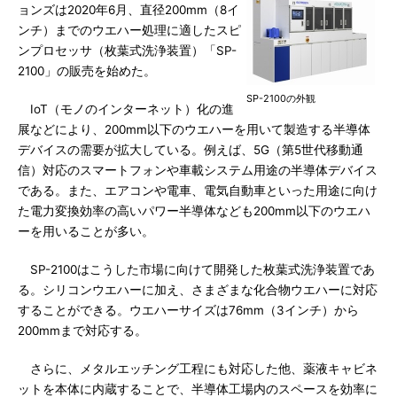
ョンズは2020年6月、直径200mm（8イ
ンチ）までのウエハー処理に適したスピ
ンプロセッサ（枚葉式洗浄装置）「SP-
2100」の販売を始めた。
SP-2100の外観
IoT（モノのインターネット）化の進
展などにより、200mm以下のウエハーを用いて製造する半導体
デバイスの需要が拡大している。例えば、5G（第5世代移動通
信）対応のスマートフォンや車載システム用途の半導体デバイス
である。また、エアコンや電車、電気自動車といった用途に向け
た電力変換効率の高いパワー半導体なども200mm以下のウエハ
ーを用いることが多い。
SP-2100はこうした市場に向けて開発した枚葉式洗浄装置であ
る。シリコンウエハーに加え、さまざまな化合物ウエハーに対応
することができる。ウエハーサイズは76mm（3インチ）から
200mmまで対応する。
さらに、メタルエッチング工程にも対応した他、薬液キャビネ
ットを本体に内蔵することで、半導体工場内のスペースを効率に