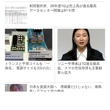
村田製作所、26年度1Qは売上高が過去最高
データセンター関連は81％増
トランスと平滑コイルを「一
ソニー半導体は1Q過去最高
体化」 電源サイズを3分の2に
益、スマホ市況停滞も主要顧
客ら拡大
日本を資源大国へ 埋蔵量だけじゃない、南鳥
島レアアース泥の価値