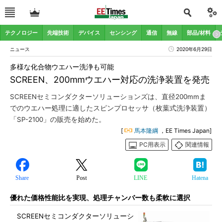
テクノロジー
先端技術
デバイス
センシング
通信
無線
部品/材料
ニュース
2020年6月29日
多様な化合物ウエハー洗浄も可能
SCREEN、200mmウエハー対応の洗浄装置を発売
SCREENセミコンダクターソリューションズは、直径200mmま
でのウエハー処理に適したスピンプロセッサ（枚葉式洗浄装置）
「SP-2100」の販売を始めた。
[
馬本隆綱
，EE Times Japan]
PC用表示
関連情報
Share
Post
LINE
Hatena
優れた価格性能比を実現、処理チャンバー数も柔軟に選択
SCREENセミコンダクターソリューシ