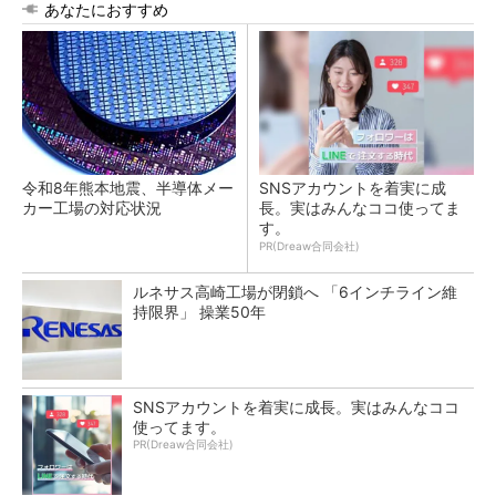
あなたにおすすめ
令和8年熊本地震、半導体メー
SNSアカウントを着実に成
カー工場の対応状況
長。実はみんなココ使ってま
す。
PR(Dreaw合同会社)
ルネサス高崎工場が閉鎖へ 「6インチライン維
持限界」 操業50年
SNSアカウントを着実に成長。実はみんなココ
使ってます。
PR(Dreaw合同会社)