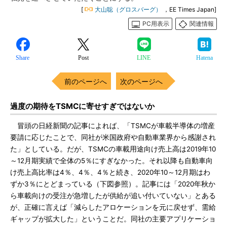
[
大山聡（グロスバーグ）
，EE Times Japan]
PC用表示
関連情報
Share
Post
LINE
Hatena
前のページへ
次のページへ
過度の期待をTSMCに寄せすぎではないか
冒頭の日経新聞の記事によれば、「TSMCが車載半導体の増産
要請に応じたことで、同社が米国政府や自動車業界から感謝され
た」としている。だが、TSMCの車載用途向け売上高は2019年10
～12月期実績で全体の5％にすぎなかった。それ以降も自動車向
け売上高比率は4％、4％、4％と続き、2020年10～12月期はわ
ずか3％にとどまっている（下図参照）。記事には「2020年秋か
ら車載向けの受注が急増したが供給が追い付いていない」とある
が、正確に言えば「減らしたアロケーションを元に戻せず、需給
ギャップが拡大した」ということだ。同社の主要アプリケーショ