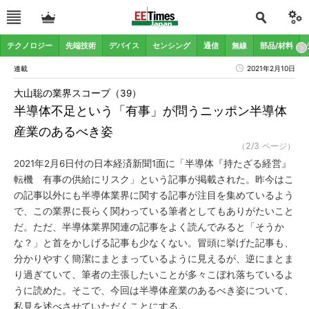
テクノロジー
先端技術
デバイス
センシング
通信
無線
部品/材料
連載
2021年2月10日
大山聡の業界スコープ（39）
半導体不足という「有事」が問うニッポン半導体
産業のあるべき姿
（2/3 ページ）
2021年2月6日付の日本経済新聞1面に「半導体『持たざる経営』
転機 有事の供給にリスク」という記事が掲載された。昨今はこ
の記事以外にも半導体業界に関する記事が注目を集めているよう
で、この業界に長らく関わっている筆者としてもありがたいこと
だ。ただ、半導体業界関連の記事をよく読んでみると「そうか
な？」と首をかしげる記事も少なくない。冒頭に挙げた記事も、
分かりやすく簡潔にまとまっているように見えるが、逆にまとま
り過ぎていて、筆者の主張したいことが多々こぼれ落ちているよ
うに読めた。そこで、今回は半導体産業のあるべき姿について、
私見を述べさせていただくことにする。