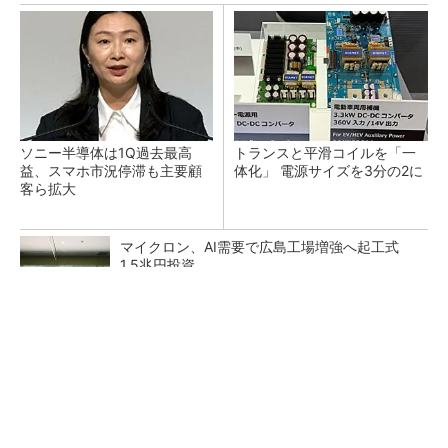
ソニー半導体は1Q過去最高
トランスと平滑コイルを「一
益、スマホ市況停滞も主要顧
体化」 電源サイズを3分の2に
客ら拡大
マイクロン、AI需要で広島工場増強へ起工式
1.5兆円投資
He・ナフサ・レジスト逼迫の続報――半導体工
場停止が回避できている理由