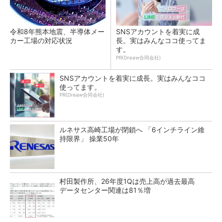
令和8年熊本地震、半導体メー
SNSアカウントを着実に成
カー工場の対応状況
長。実はみんなココ使ってま
す。
PR(Dreaw合同会社)
SNSアカウントを着実に成長。実はみんなココ
使ってます。
PR(Dreaw合同会社)
ルネサス高崎工場が閉鎖へ 「6インチライン維
持限界」 操業50年
村田製作所、26年度1Qは売上高が過去最高
データセンター関連は81％増