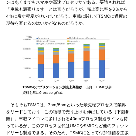
ンはあくまでもスマホや高速プロセッサである。要請されれば
「車載も頑張ります」とは言うだろうが、売上高比率を3％から
4％に戻す程度がせいぜいだろう。車載に関してTSMCに過度の
期待を寄せるのはいかがなものだろうか。
TSMCのアプリケーション別売上高推移
出典：TSMC決算
資料を基にGrossberg作成
そもそもTSMCは、7nm/5nmといった最先端プロセスで業界
をリードしており、この領域で売り上げを伸ばしている（下図参
照）。車載マイコンに多用される40nmプロセス製造ラインも持
っているが、このプロセス世代はUMCやSMICなど他のファウン
ドリーも製造できる。そのため、TSMCにとって付加価値を主張