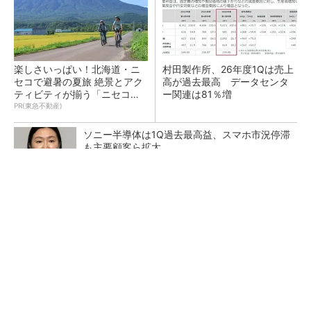
楽しさいっぱい！北海道・ニ
村田製作所、26年度1Qは売上
セコで避暑の夏旅 絶景とアク
高が過去最高 データセンタ
ティビティが揃う「ニセコ
ー関連は81％増
東...
PR(東急不動産)
ソニー半導体は1Q過去最高益、スマホ市況停滞
も主要顧客ら拡大
トランスと平滑コイルを「一体化」 電源サイズ
を3分の2に
マイクロン、AI需要で広島工場増強へ起工式
1.5兆円投資