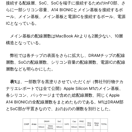
接続する配線層、SoC、SoCを端子に接続するためのInFO部、さ
らに一部シリコン容量、A14 BIONICとメイン基板を接続するボ
ール、メイン基板、メイン基板と電源ICを接続するボール、電源
ICとなっている。
メイン基板の配線層数はMacBook Airよりも2層少ない、10層
構造となっている。
弊社では各チップの表面をさらに拡大し、DRAMチップの配線
層数、SoCの配線層数、シリコン容量の配線層数、電源ICの配線
層数なども明らかにした。
表1
は、一部数字を黒塗りさせていただくが（弊社刊行物テカ
ナリエレポートでは全て公開）Apple Silicon M1のメイン基板、
各シリコン、パッケージまで含めた総配線層数、同じくApple
A14 BIONICの全配線層数をまとめたものである。M1はDRAM部
とSoC部が平置きなので、おのおのの層数を別行とした。