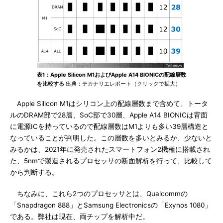
表1：Apple Silicon M1およびApple A14 BIONICの配線層数
を比較する
出典：テカナリエレポート（クリックで拡大）
Apple Silicon M1はシリコン上の配線層数まで含めて、トータ
ルのDRAM部で28層、SoC部で30層、Apple A14 BIONICは背面
に電源ICを持っているので配線層数はM1よりも多い39層構造と
なっていることが判明した。この層数を多いとみるか、少ないと
みるかは、2021年に発売されたスマートフォン2機種に搭載され
た、5nmで製造されるプロセッサの断面解析を行って、比較して
から判断する。
ちなみに、これら2つのプロセッサとは、Qualcommの
「Snapdragon 888」とSamsung Electronicsの「Exynos 1080」
である。弊社は現在、両チップを解析中だ。