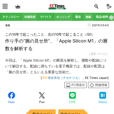
テクノロジー
先端技術
デバイス
センシング
通信
無線
部品/材料
連載
2021年3月4日
この10年で起こったこと、次の10年で起こること（50）
作り手の“腕の見せ所”、「Apple Silicon M1」の層
数を解析する
（3/4 ページ）
今回は、「Apple Silicon M1」の断面を解析し、層数や配線につ
いて解説する。配線に満ちている電子機器では、配線や配置は
「腕の見せ所」ともいえる重要な技術だ。
[
清水洋治（テカナリエ）
，EE Times Japan]
PC用表示
関連情報
Share
Post
LINE
Hatena
前のページへ
次のページへ