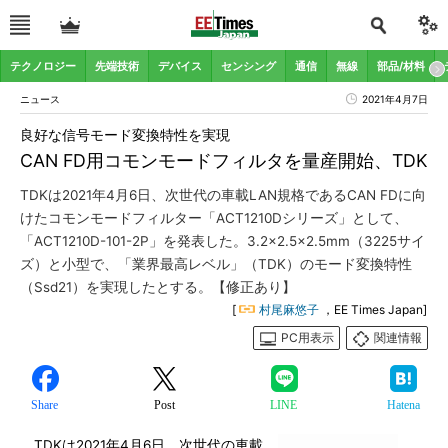
テクノロジー
先端技術
デバイス
センシング
通信
無線
部品/材料
ニュース
2021年4月7日
良好な信号モード変換特性を実現
CAN FD用コモンモードフィルタを量産開始、TDK
TDKは2021年4月6日、次世代の車載LAN規格であるCAN FDに向
けたコモンモードフィルター「ACT1210Dシリーズ」として、
「ACT1210D-101-2P」を発表した。3.2×2.5×2.5mm（3225サイ
ズ）と小型で、「業界最高レベル」（TDK）のモード変換特性
（Ssd21）を実現したとする。【修正あり】
[
村尾麻悠子
，EE Times Japan]
PC用表示
関連情報
Share
Post
LINE
Hatena
TDKは2021年4月6日、次世代の車載