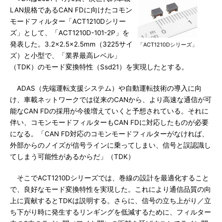
LAN規格であるCAN FDに向けたコモン
モードフィルター「ACT1210Dシリー
ズ」として、「ACT1210D-101-2P」を
発表した。3.2×2.5×2.5mm（3225サイ
「ACT1210Dシリーズ」
ズ）と小型で、「業界最高レベル」
（TDK）のモード変換特性（Ssd21）を実現したとする。
ADAS（先端運転支援システム）や自動運転技術の導入に向
け、車載ネットワークでは従来のCANから、より高速な通信が可
能なCAN FDの採用が今後増えていくと予想されている。それに
伴い、コモンモードフィルターもCAN FDに対応したものが必要
になる。「CAN FD対応のコモンモードフィルターがなければ、
外部からのノイズが信号ラインに乗ってしまい、信号と誤認識し
てしまう可能性があるからだ」（TDK）
そこでACT1210Dシリーズでは、巻線の設計を最適化すること
で、良好なモード変換特性を実現した。これにより通信品質の向
上に貢献するとTDKは説明する。さらに、信号の立ち上がり／立
ち下がり時に発生するリンギングを低減するために、フィルター