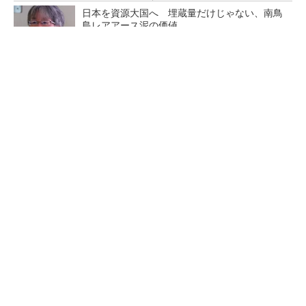
日本を資源大国へ 埋蔵量だけじゃない、南鳥
島レアアース泥の価値
三菱電機、第5世代SiC MOSFETの核 オン抵
抗25％減の独自構造
マイクロン、AI需要で広島工場増強へ起工式
1.5兆円投資