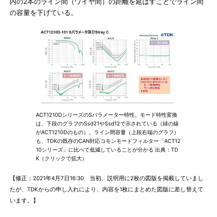
内の2本のライン間（ワイヤ間）の距離を延ばすことでライン間
の容量を下げている。
ACT1210DシリーズのSパラメーター特性。モード特性変換
は、下段のグラフのSsd21やSsd12で示されている（緑の線
がACT1210Dのもの）。ライン間容量（上段右端のグラフ）
も、TDKの既存のCAN対応コモンモードフィルター「ACT12
10シリーズ」に比べて低減していることが分かる 出典：TD
K（クリックで拡大）
【修正：2021年4月7日16:30 当初、説明用に2枚の図版を掲載していまし
たが、TDKからの申し入れにより、内容を1枚にまとめた図版に差し替えて
います。】