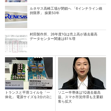
ルネサス高崎工場が閉鎖へ 「6インチライン維
持限界」 操業50年
村田製作所、26年度1Qは売上高が過去最高
データセンター関連は81％増
トランスと平滑コイルを「一
ソニー半導体は1Q過去最高
体化」 電源サイズを3分の2に
益、スマホ市況停滞も主要顧
客ら拡大