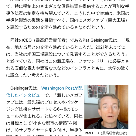
で、特に税制上のさまざまな優遇措置を提供することが可能な半
導体法案の制定を待ち望んでいる。こうした中でIntelは、米国の
半導体製造の復活を目指すべく、国内にメガファブ（巨大工場）
を建設するための交渉を進めているさなかだという。
同社のCEO（最高経営責任者）であるPat Gelsinger氏は、「現
在、地方当局との交渉を進めているところだ。2021年末までに
は、当社の米国工場建設について発表することができるだろう」
と述べている。同社はこの新工場を、ファウンドリーに必要とさ
れる安価な電力や豊富な水などのインフラとともに、大学の近く
に設立したい考えだという。
Gelsinger氏は、
Washington Postが配
信したインタビュー
で、「新しいメガフ
ァブには、最先端のプロセスやパッケー
ジング技術をサポートする6～8のモジ
ュールが含まれる」と述べている。同社
は目標として”小さな都市の構築”を掲
げ、ICサプライヤーを引き付け、半導体
Intel CEO（最高経営責任者）