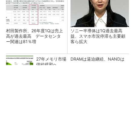
村田製作所、26年度1Qは売上
ソニー半導体は1Q過去最高
高が過去最高 データセンタ
益、スマホ市況停滞も主要顧
ー関連は81％増
客ら拡大
27年メモリ市場 DRAMは逼迫継続、NANDは
供給緩和へ
マイクロン、AI需要で広島工場増強へ起工式
1.5兆円投資
ルネサス、26年2Qは増収増益 データセンタ
ー需要強く「供給はパツパツ」