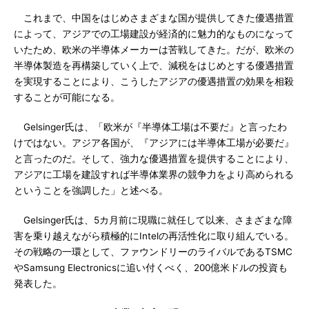
これまで、中国をはじめさまざまな国が提供してきた優遇措置
によって、アジアでの工場建設が経済的に魅力的なものになって
いたため、欧米の半導体メーカーは苦戦してきた。だが、欧米の
半導体製造を再構築していく上で、減税をはじめとする優遇措置
を実現することにより、こうしたアジアの優遇措置の効果を相殺
することが可能になる。
Gelsinger氏は、「欧米が『半導体工場は不要だ』と言ったわ
けではない。アジア各国が、『アジアには半導体工場が必要だ』
と言ったのだ。そして、強力な優遇措置を提供することにより、
アジアに工場を建設すれば半導体業界の競争力をより高められる
ということを強調した」と述べる。
Gelsinger氏は、5カ月前に現職に就任して以来、さまざまな障
害を乗り越えながら積極的にIntelの再活性化に取り組んでいる。
その戦略の一環として、ファウンドリーのライバルであるTSMC
やSamsung Electronicsに追い付くべく、200億米ドルの投資も
発表した。