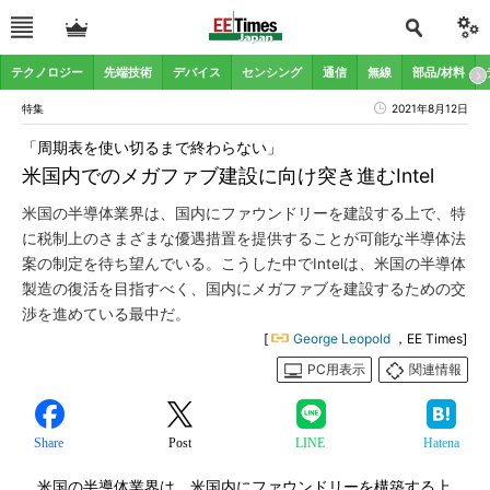
テクノロジー
先端技術
デバイス
センシング
通信
無線
部品/材料
特集
2021年8月12日
「周期表を使い切るまで終わらない」
米国内でのメガファブ建設に向け突き進むIntel
米国の半導体業界は、国内にファウンドリーを建設する上で、特
に税制上のさまざまな優遇措置を提供することが可能な半導体法
案の制定を待ち望んでいる。こうした中でIntelは、米国の半導体
製造の復活を目指すべく、国内にメガファブを建設するための交
渉を進めている最中だ。
[
George Leopold
，EE Times]
PC用表示
関連情報
Share
Post
LINE
Hatena
米国の半導体業界は、米国内にファウンドリーを構築する上