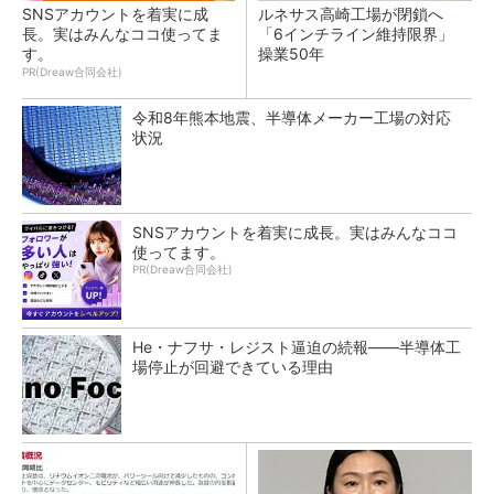
SNSアカウントを着実に成
ルネサス高崎工場が閉鎖へ
長。実はみんなココ使ってま
「6インチライン維持限界」
す。
操業50年
PR(Dreaw合同会社)
令和8年熊本地震、半導体メーカー工場の対応
状況
SNSアカウントを着実に成長。実はみんなココ
使ってます。
PR(Dreaw合同会社)
He・ナフサ・レジスト逼迫の続報――半導体工
場停止が回避できている理由