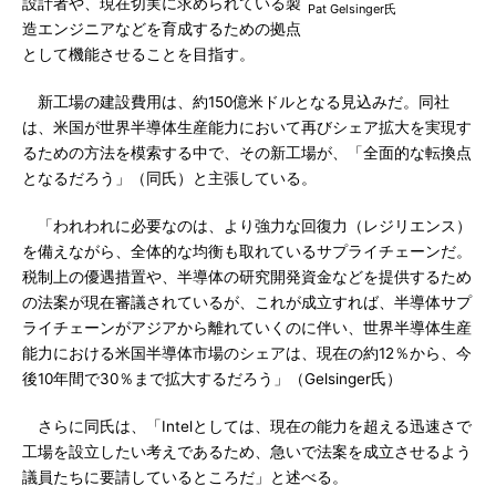
設計者や、現在切実に求められている製
Pat Gelsinger氏
造エンジニアなどを育成するための拠点
として機能させることを目指す。
新工場の建設費用は、約150億米ドルとなる見込みだ。同社
は、米国が世界半導体生産能力において再びシェア拡大を実現す
るための方法を模索する中で、その新工場が、「全面的な転換点
となるだろう」（同氏）と主張している。
「われわれに必要なのは、より強力な回復力（レジリエンス）
を備えながら、全体的な均衡も取れているサプライチェーンだ。
税制上の優遇措置や、半導体の研究開発資金などを提供するため
の法案が現在審議されているが、これが成立すれば、半導体サプ
ライチェーンがアジアから離れていくのに伴い、世界半導体生産
能力における米国半導体市場のシェアは、現在の約12％から、今
後10年間で30％まで拡大するだろう」（Gelsinger氏）
さらに同氏は、「Intelとしては、現在の能力を超える迅速さで
工場を設立したい考えであるため、急いで法案を成立させるよう
議員たちに要請しているところだ」と述べる。