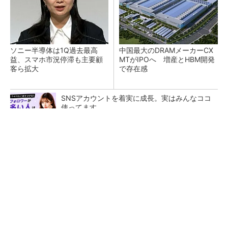
ソニー半導体は1Q過去最高
中国最大のDRAMメーカーCX
益、スマホ市況停滞も主要顧
MTがIPOへ 増産とHBM開発
客ら拡大
で存在感
SNSアカウントを着実に成長。実はみんなココ
使ってます。
PR(Dreaw合同会社)
He・ナフサ・レジスト逼迫の続報――半導体工
場停止が回避できている理由
TSMCが日本に期待するもの グローバル戦略
での役割を日本法人社長に聞く