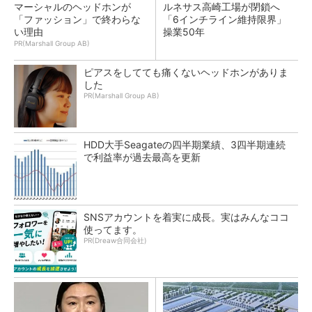
マーシャルのヘッドホンが
ルネサス高崎工場が閉鎖へ
「ファッション」で終わらな
「6インチライン維持限界」
い理由
操業50年
PR(Marshall Group AB)
ピアスをしてても痛くないヘッドホンがありま
した
PR(Marshall Group AB)
HDD大手Seagateの四半期業績、3四半期連続
で利益率が過去最高を更新
SNSアカウントを着実に成長。実はみんなココ
使ってます。
PR(Dreaw合同会社)