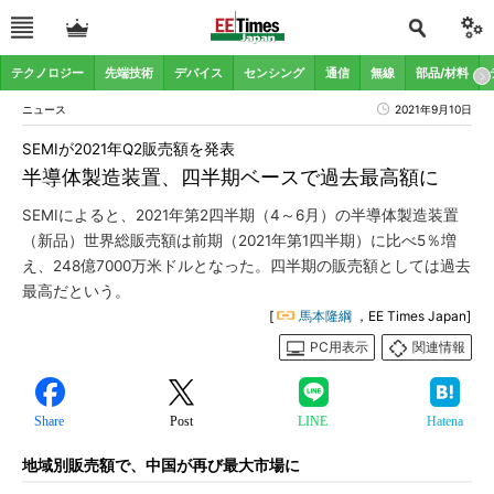
テクノロジー
先端技術
デバイス
センシング
通信
無線
部品/材料
ニュース
2021年9月10日
SEMIが2021年Q2販売額を発表
半導体製造装置、四半期ベースで過去最高額に
SEMIによると、2021年第2四半期（4～6月）の半導体製造装置
（新品）世界総販売額は前期（2021年第1四半期）に比べ5％増
え、248億7000万米ドルとなった。四半期の販売額としては過去
最高だという。
[
馬本隆綱
，EE Times Japan]
PC用表示
関連情報
Share
Post
LINE
Hatena
地域別販売額で、中国が再び最大市場に