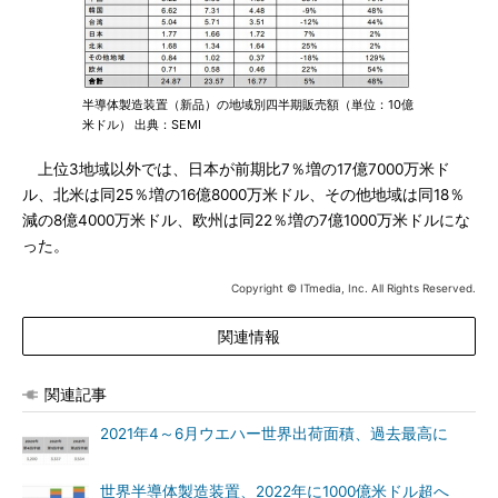
半導体製造装置（新品）の地域別四半期販売額（単位：10億
米ドル） 出典：SEMI
上位3地域以外では、日本が前期比7％増の17億7000万米ド
ル、北米は同25％増の16億8000万米ドル、その他地域は同18％
減の8億4000万米ドル、欧州は同22％増の7億1000万米ドルにな
った。
Copyright © ITmedia, Inc. All Rights Reserved.
関連情報
関連記事
2021年4～6月ウエハー世界出荷面積、過去最高に
世界半導体製造装置、2022年に1000億米ドル超へ