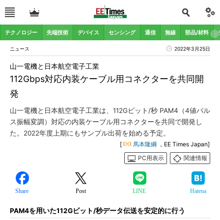
テクノロジー
先端技術
デバイス
センシング
通信
無線
部品/材料
ニュース
2022年3月25日
山一電機と日本航空電子工業
112Gbps対応内装ケーブル用コネクターを共同開
発
山一電機と日本航空電子工業は、112Gビット/秒 PAM4（4値パル
ス振幅変調）対応の内装ケーブル用コネクターを共同で開発し
た。2022年度上期にもサンプル出荷を始める予定。
[
馬本隆綱
，EE Times Japan]
PC用表示
関連情報
Share
Post
LINE
Hatena
PAM4を用いた112Gビット/秒データ伝送を安定的に行う