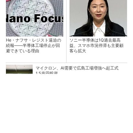
He・ナフサ・レジスト逼迫の
ソニー半導体は1Q過去最高
続報――半導体工場停止が回
益、スマホ市況停滞も主要顧
避できている理由
客ら拡大
マイクロン、AI需要で広島工場増強へ起工式
1.5兆円投資
27年メモリ市場 DRAMは逼迫継続、NANDは
供給緩和へ
中国最大のDRAMメーカーCXMTがIPOへ 増