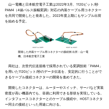
山一電機と日本航空電子工業は2022年3月、112Gビット/秒
PAM4（4値パルス振幅変調）対応の内装ケーブル用コネクター
を共同で開発したと発表した。2022年度上期にもサンプル出荷
を始める予定。
開発した内装ケーブル用コネクターの接続例 出所：山一電
機、日本航空電子工業
両社は、次世代伝送規格で採用されている変調技術「PAM4」
を用いた112Gビット/秒のデータ伝送を、安定的に行うことがで
きるケーブル接続コネクターの開発を進めてきた。
開発したコネクターは、ルーターやスイッチ、サーバなど実装
密度が高い機器内でも、容易に利用できる形状を実現している。
インタフェースコネクターとのケーブル接続や、HOSTコネクタ
ー同士の接続といった用途に向ける。