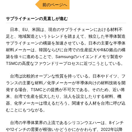
前のページへ
サプライチェーンの見直しが進む
日本、EU、米国は、現在のサプライチェーンにおける材料不
足と、地域製造というトレンドを踏まえて、独立した半導体製造
サプライチェーンの構築を加速させている。日本の主要な半導体
材料メーカーは、韓国ならびに台湾での生産拡大やR&D拠点の構
築を徐々に進めることで、Samsungのハイエンドメモリ製造や
TSMCの高度なファウンドリープロセスに近づこうとしている。
台湾は比較的オープンな性質を持っている。日本やドイツ、フ
ランスの主要な材料／化学メーカーが半導体向けの材料技術を開
発する場合、TSMCとの提携が不可欠である。そのため、近い将
来、台湾で生産を拡大したり、法人を設立したりする材料、機
器、化学メーカーは増えるだろう。関連する人材を台湾に呼び込
むことにもつながる。
台湾の半導体業界の上流であるシリコンウエハーは、8インチ
や12インチの需要が根強いかどうかにかかわらず、2022年以降