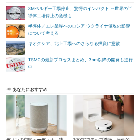
3Mベルギー工場停止、驚愕のインパクト ～世界の半
導体工場停止の危機も
半導体／エレ業界へのロシア ウクライナ侵攻の影響
について考える
キオクシア、北上工場へのさらなる投資に意欲
TSMCの最新プロセスまとめ、3nm以降の開発も進行
中
あなたにおすすめ
デノンの空間オーディオ、凄
100℃でモップ洗浄、圧倒的