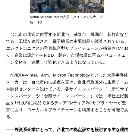
Neihu Science Parkの光景［クリックで拡大］ 出
所：ITO
台北市の周辺に位置する新北市、基隆市、桃園市、新竹市など
でも、工場が建設され、電子機器の主要部品が製造されている。
エレクトロニクスの垂直統合型サプライチェーンが構築されてお
り、企業は設計からR＆D、製造、市場検証に至るバリューチェ
ーン全体を、連携して強化できるようになっている。
NVIDIAやIntel、Arm、Micron Technologyといった大手半導体
メーカーは、台北市内に拠点を置き、台北行政区外に生産チーム
や開発センターを設けている。各サイエンスパーク（「新竹サイ
エンスパーク」や「台南サイエンスパーク」）では、半仕上げ製
品を1日以内に納品できるティア1やティア2のサプライヤーが豊
富にあり、ローカルサプライチェーンを構築することが可能であ
る。
――外資系企業にとって、台北での拠点設立を検討する主な理由