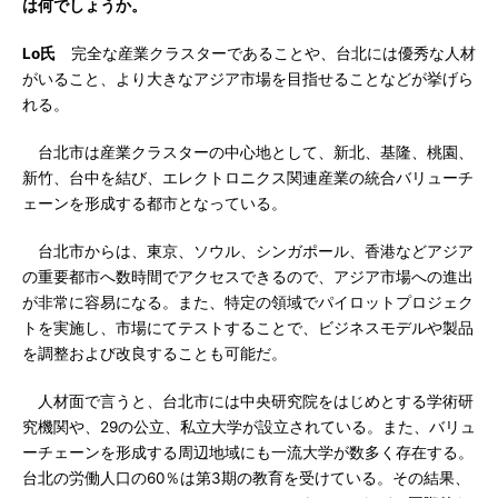
は何でしょうか。
Lo氏
完全な産業クラスターであることや、台北には優秀な人材
がいること、より大きなアジア市場を目指せることなどが挙げら
れる。
台北市は産業クラスターの中心地として、新北、基隆、桃園、
新竹、台中を結び、エレクトロニクス関連産業の統合バリューチ
ェーンを形成する都市となっている。
台北市からは、東京、ソウル、シンガポール、香港などアジア
の重要都市へ数時間でアクセスできるので、アジア市場への進出
が非常に容易になる。また、特定の領域でパイロットプロジェク
トを実施し、市場にてテストすることで、ビジネスモデルや製品
を調整および改良することも可能だ。
人材面で言うと、台北市には中央研究院をはじめとする学術研
究機関や、29の公立、私立大学が設立されている。また、バリュ
ーチェーンを形成する周辺地域にも一流大学が数多く存在する。
台北の労働人口の60％は第3期の教育を受けている。その結果、