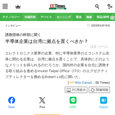
テクノロジー
先端技術
デバイス
センシング
通信
無線
部品/材料
インタビュー
2022年4月14日
誘致団体の幹部に聞く
半導体企業は台湾に拠点を置くべきか？
（2/2 ページ）
エレクトロニクス業界の企業、特に半導体業界のエコシステム全
体に関わる企業は、台湾に拠点を置くことで、具体的にどのよう
なメリットを得られるのだろうか。国内外の企業を台北に誘致す
る取り組みを進めるInvest Taipei Office（ITO）のエグゼクティ
ブディレクターを務めるRobert Lo氏に聞いた。
[
Nitin Dahad
，EE Times]
PC用表示
関連情報
Share
Post
LINE
Hatena