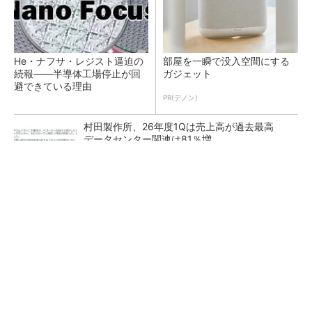
He・ナフサ・レジスト逼迫の
部屋を一瞬で没入空間にする
続報――半導体工場停止が回
ガジェット
避できている理由
PR(デノン)
村田製作所、26年度1Qは売上高が過去最高
データセンター関連は81％増
ソニー半導体は1Q過去最高益、スマホ市況停滞
も主要顧客ら拡大
27年メモリ市場 DRAMは逼迫継続、NANDは
供給緩和へ