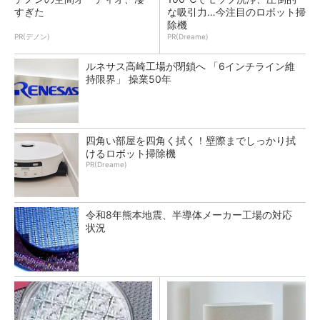
すぎた
な吸引力…今注目のロボット掃
除機
PR(デノン)
PR(Dreame)
ルネサス高崎工場が閉鎖へ 「6インチライン維
持限界」 操業50年
四角い部屋を四角く拭く！壁際までしっかり拭
けるロボット掃除機
PR(Dreame)
令和8年熊本地震、半導体メーカー工場の対応
状況