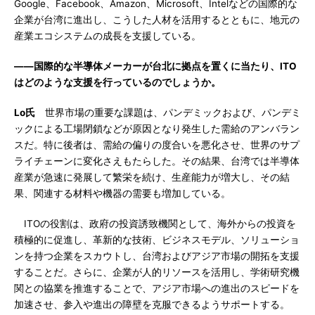
Google、Facebook、Amazon、Microsoft、Intelなどの国際的な
企業が台湾に進出し、こうした人材を活用するとともに、地元の
産業エコシステムの成長を支援している。
――国際的な半導体メーカーが台北に拠点を置くに当たり、ITO
はどのような支援を行っているのでしょうか。
Lo氏
世界市場の重要な課題は、パンデミックおよび、パンデミ
ックによる工場閉鎖などが原因となり発生した需給のアンバラン
スだ。特に後者は、需給の偏りの度合いを悪化させ、世界のサプ
ライチェーンに変化さえもたらした。その結果、台湾では半導体
産業が急速に発展して繁栄を続け、生産能力が増大し、その結
果、関連する材料や機器の需要も増加している。
ITOの役割は、政府の投資誘致機関として、海外からの投資を
積極的に促進し、革新的な技術、ビジネスモデル、ソリューショ
ンを持つ企業をスカウトし、台湾およびアジア市場の開拓を支援
することだ。さらに、企業が人的リソースを活用し、学術研究機
関との協業を推進することで、アジア市場への進出のスピードを
加速させ、参入や進出の障壁を克服できるようサポートする。