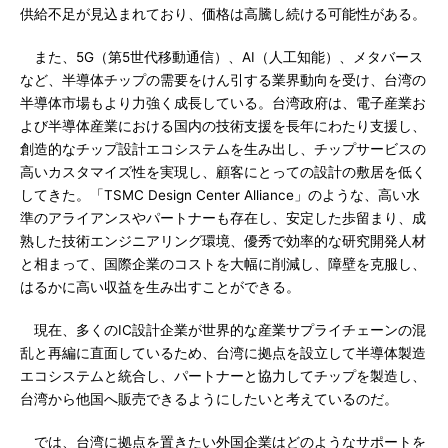
供給不足が見込まれており、価格は高騰し続ける可能性がある。
また、5G（第5世代移動通信）、AI（人工知能）、メタバース
など、半導体チップの需要をけん引する業界動向を受け、台湾の
半導体市場もより力強く成長している。台湾政府は、電子産業お
よび半導体産業における国内の技術支援を長年にわたり支援し、
創造的なチップ設計エコシステムを生み出し、チップサービスの
高いカスタマイズ性を実現し、顧客にとっての設計の敷居を低く
してきた。「TSMC Design Center Alliance」のような、高い水
準のアライアンスやパートナーも存在し、安定した歩留まり、成
熟した技術エンジニアリング環境、優秀で効率的な研究開発人材
と相まって、国際企業のコストを大幅に削減し、障壁を克服し、
はるかに高い収益を生み出すことができる。
現在、多くのIC設計企業が世界的な産業サプライチェーンの混
乱と再編に直面しているため、台湾に拠点を設立して半導体製造
エコシステムと統合し、パートナーと協力してチップを製造し、
台湾から他国へ販売できるようにしたいと考えているのだ。
では、台湾に拠点を置きたい外国企業はどのようなサポートを