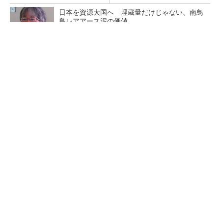
日本を資源大国へ 埋蔵量だけじゃない、南鳥
島レアアース泥の価値
三菱電機、第5世代SiC MOSFETの核 オン抵
抗25％減の独自構造
マイクロン、AI需要で広島工場増強へ起工式
1.5兆円投資