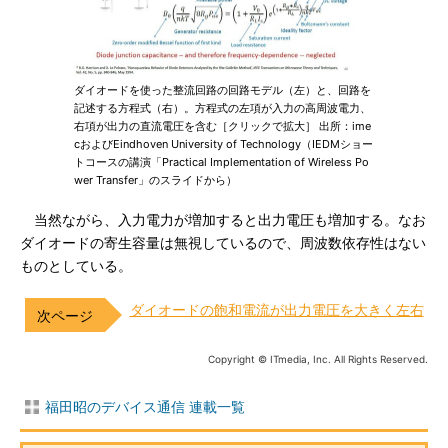
ダイオードを使った整流回路の回路モデル（左）と、回路を
記述する方程式（右）。方程式の左項が入力の高周波電力、
右項が出力の直流電圧を含む［クリックで拡大］ 出所：ime
cおよびEindhoven University of Technology（IEDMショー
トコースの講演「Practical Implementation of Wireless Po
wer Transfer」のスライドから）
当然ながら、入力電力が増加すると出力電圧も増加する。なお
ダイオードの寄生容量は無視しているので、周波数依存性はない
ものとしている。
ダイオードの飽和電流が出力電圧を大きく左右
Copyright © ITmedia, Inc. All Rights Reserved.
福田昭のデバイス通信 連載一覧