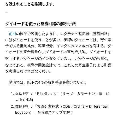
を読まれることを推奨します。
ダイオードを使った整流回路の解析手法
前回
の後半で説明したように、レクテナの整流器（整流回路）
にはダイオードを使うことが多い。実際のダイオードは、寄生素
子である抵抗成分、容量成分、インダクタンス成分を有する。ダ
イオードの接合容量C
、ダイオードの直列抵抗R
、ダイオードを
j
s
封止するパッケージのインダクタンスL
、パッケージの容量C
p
p
などである。実際の回路設計では、これらの寄生素子による影響
を考慮しなければならない。
講演では、以下の4つの解析手法を挙げていた。
近似解析：「Ritz-Galerkin（リッツ・ガラーキン）法」に
よる近似解
数値解析：「常微分方程式（ODE：Ordinary Differential
Equation）」を時間ステップで解く