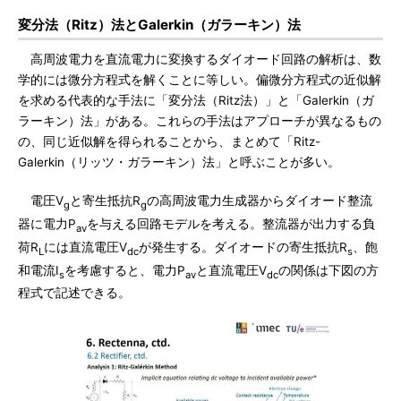
変分法（Ritz）法とGalerkin（ガラーキン）法
高周波電力を直流電力に変換するダイオード回路の解析は、数
学的には微分方程式を解くことに等しい。偏微分方程式の近似解
を求める代表的な手法に「変分法（Ritz法）」と「Galerkin（ガ
ラーキン）法」がある。これらの手法はアプローチが異なるもの
の、同じ近似解を得られることから、まとめて「Ritz-
Galerkin（リッツ・ガラーキン）法」と呼ぶことが多い。
電圧V
と寄生抵抗R
の高周波電力生成器からダイオード整流
g
g
器に電力P
を与える回路モデルを考える。整流器が出力する負
av
荷R
には直流電圧V
が発生する。ダイオードの寄生抵抗R
、飽
L
dc
s
和電流I
を考慮すると、電力P
と直流電圧V
の関係は下図の方
s
av
dc
程式で記述できる。