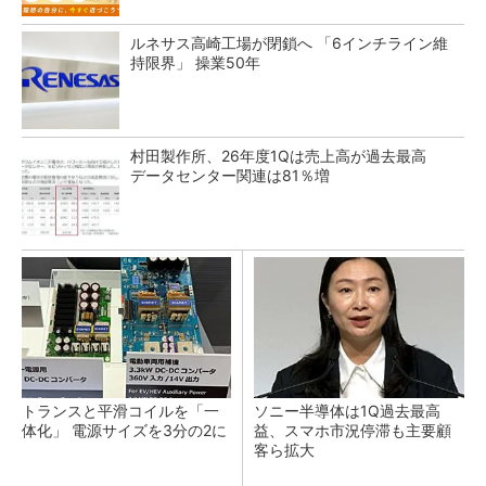
ルネサス高崎工場が閉鎖へ 「6インチライン維
持限界」 操業50年
村田製作所、26年度1Qは売上高が過去最高
データセンター関連は81％増
トランスと平滑コイルを「一
ソニー半導体は1Q過去最高
体化」 電源サイズを3分の2に
益、スマホ市況停滞も主要顧
客ら拡大