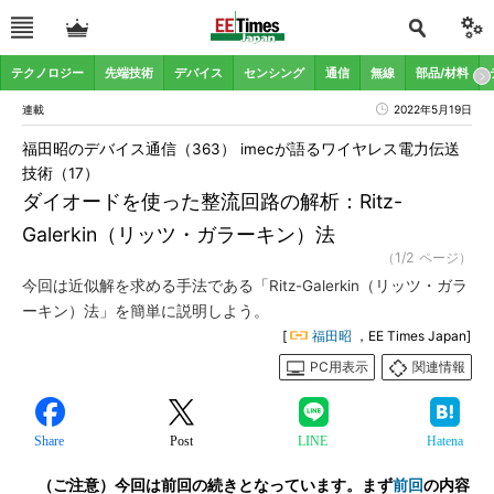
テクノロジー
先端技術
デバイス
センシング
通信
無線
部品/材料
連載
2022年5月19日
福田昭のデバイス通信（363） imecが語るワイヤレス電力伝送
技術（17）
ダイオードを使った整流回路の解析：Ritz-
Galerkin（リッツ・ガラーキン）法
（1/2 ページ）
今回は近似解を求める手法である「Ritz-Galerkin（リッツ・ガラ
ーキン）法」を簡単に説明しよう。
[
福田昭
，EE Times Japan]
PC用表示
関連情報
Share
Post
LINE
Hatena
（ご注意）今回は前回の続きとなっています。まず
前回
の内容