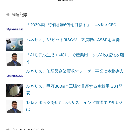
関連記事
「2030年に時価総額6倍を目指す」 ルネサスCEO
ルネサス、32ビットRISC-Vコア搭載のASSPを開発
「AIモデル生成＋MCU」で産業用エッジAIの拡張を狙
う
ルネサス、印新興企業買収でレーダー事業に本格参入
ルネサス、甲府300mm工場で量産する車載用IGBT発
表
Tataとタッグを組むルネサス、インド市場での狙いと
は
あなたにおすすめ