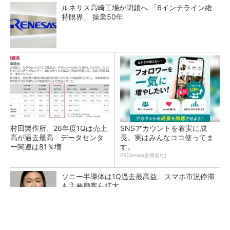
ルネサス高崎工場が閉鎖へ 「6インチライン維
持限界」 操業50年
村田製作所、26年度1Qは売上
SNSアカウントを着実に成
高が過去最高 データセンタ
長。実はみんなココ使ってま
ー関連は81％増
す。
PR(Dreaw合同会社)
ソニー半導体は1Q過去最高益、スマホ市況停滞
も主要顧客ら拡大
トランスと平滑コイルを「一体化」 電源サイズ