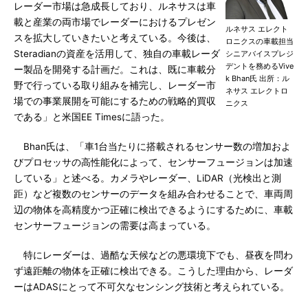
レーダー市場は急成長しており、ルネサスは車
載と産業の両市場でレーダーにおけるプレゼン
ルネサス エレクト
スを拡大していきたいと考えている。今後は、
ロニクスの車載担当
Steradianの資産を活用して、独自の車載レーダ
シニアバイスプレジ
デントを務めるVive
ー製品を開発する計画だ。これは、既に車載分
k Bhan氏 出所：ル
野で行っている取り組みを補完し、レーダー市
ネサス エレクトロ
場での事業展開を可能にするための戦略的買収
ニクス
である」と米国EE Timesに語った。
Bhan氏は、「車1台当たりに搭載されるセンサー数の増加およ
びプロセッサの高性能化によって、センサーフュージョンは加速
している」と述べる。カメラやレーダー、LiDAR（光検出と測
距）など複数のセンサーのデータを組み合わせることで、車両周
辺の物体を高精度かつ正確に検出できるようにするために、車載
センサーフュージョンの需要は高まっている。
特にレーダーは、過酷な天候などの悪環境下でも、昼夜を問わ
ず遠距離の物体を正確に検出できる。こうした理由から、レーダ
ーはADASにとって不可欠なセンシング技術と考えられている。