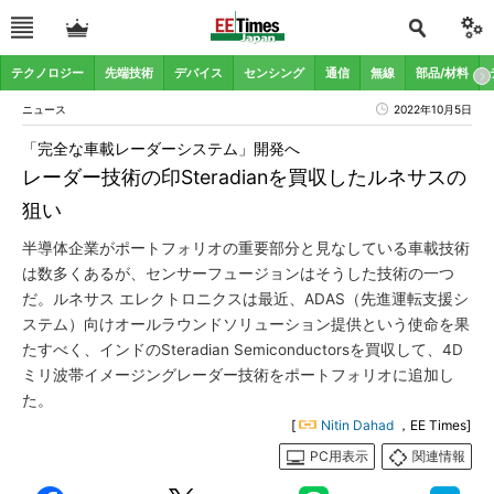
テクノロジー
先端技術
デバイス
センシング
通信
無線
部品/材料
ニュース
2022年10月5日
「完全な車載レーダーシステム」開発へ
レーダー技術の印Steradianを買収したルネサスの
狙い
半導体企業がポートフォリオの重要部分と見なしている車載技術
は数多くあるが、センサーフュージョンはそうした技術の一つ
だ。ルネサス エレクトロニクスは最近、ADAS（先進運転支援シ
ステム）向けオールラウンドソリューション提供という使命を果
たすべく、インドのSteradian Semiconductorsを買収して、4D
ミリ波帯イメージングレーダー技術をポートフォリオに追加し
た。
[
Nitin Dahad
，EE Times]
PC用表示
関連情報