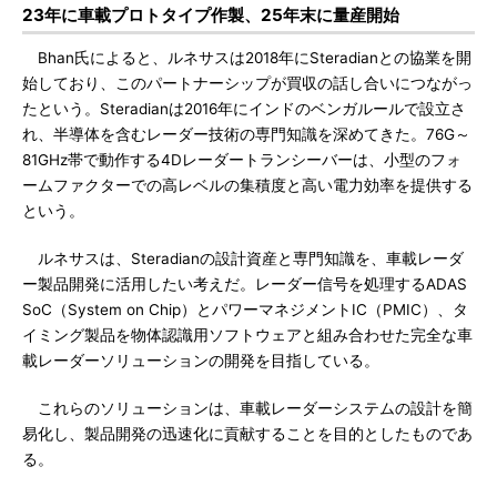
23年に車載プロトタイプ作製、25年末に量産開始
Bhan氏によると、ルネサスは2018年にSteradianとの協業を開
始しており、このパートナーシップが買収の話し合いにつながっ
たという。Steradianは2016年にインドのベンガルールで設立さ
れ、半導体を含むレーダー技術の専門知識を深めてきた。76G～
81GHz帯で動作する4Dレーダートランシーバーは、小型のフォ
ームファクターでの高レベルの集積度と高い電力効率を提供する
という。
ルネサスは、Steradianの設計資産と専門知識を、車載レーダ
ー製品開発に活用したい考えだ。レーダー信号を処理するADAS
SoC（System on Chip）とパワーマネジメントIC（PMIC）、タ
イミング製品を物体認識用ソフトウェアと組み合わせた完全な車
載レーダーソリューションの開発を目指している。
これらのソリューションは、車載レーダーシステムの設計を簡
易化し、製品開発の迅速化に貢献することを目的としたものであ
る。