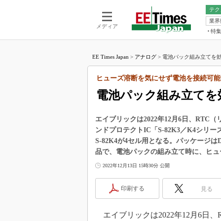
テク
業界
電池／エネル
ア
メディア
特
メ
福田昭の
LS
EE Times Japan
>
アナログ
>
電池パック組み立てを効
福田昭の
マ
湯之上隆
ヒューズ溶断を気にせず電池を接続可能
FP
大山聡の
電池パック組み立てを
大原雄介
ック
エイブリックは2022年12月6日、R
リタイア
ンドプロテクトIC「S-82K3／K4シリ
学漂流記
S-82K4が4セル用となる。パッケージは
世界を「
品で、電池パックの組み立て時に、ヒュ
踊るバズワ
2022年12月13日 15時30分 公開
Buzzwo
この10
印刷する
見る
で起こる
製品分解
エイブリックは2022年12月6日、