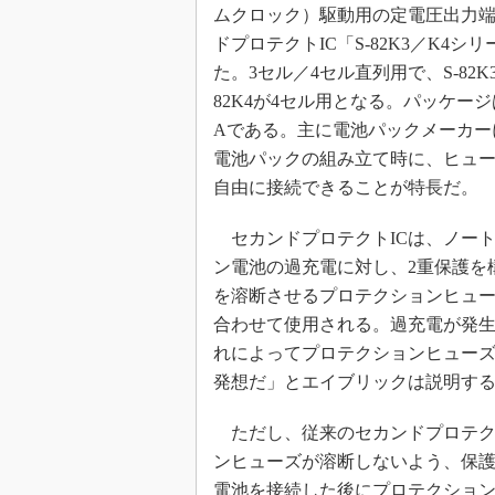
光伝送技
ムクロック）駆動用の定電圧出力
ドプロテクトIC「S-82K3／K4シ
“異端児
改革、執
た。3セル／4セル直列用で、S-82K
イノベー
82K4が4セル用となる。パッケージはD
JASA発
Aである。主に電池パックメーカー
電池パックの組み立て時に、ヒュ
IHSア
自由に接続できることが特長だ。
「英語に
ための新
セカンドプロテクトICは、ノート
ン電池の過充電に対し、2重保護を
を溶断させるプロテクションヒュー
合わせて使用される。過充電が発生
れによってプロテクションヒュー
発想だ」とエイブリックは説明す
ただし、従来のセカンドプロテク
ンヒューズが溶断しないよう、保
電池を接続した後にプロテクショ