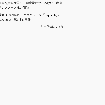
日本を資源大国へ 埋蔵量だけじゃない、南鳥
島レアアース泥の価値
最大1000万IOPS キオクシアが「Super High
IOPS SSD」第1弾を開発
≫
11～30位はこちら