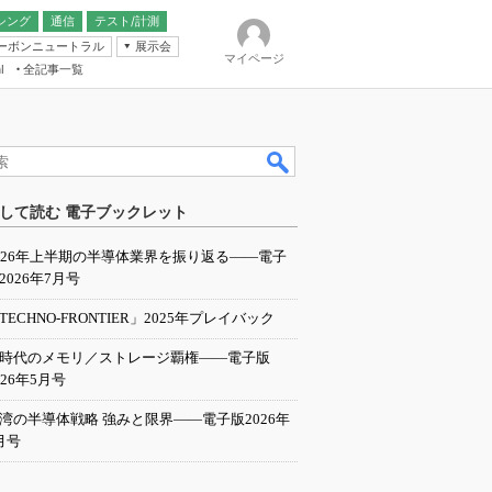
シング
通信
テスト/計測
ーボンニュートラル
展示会
マイページ
全記事一覧
l
ンピューティング
して読む 電子ブックレット
IER
026年上半期の半導体業界を振り返る――電子
2026年7月号
TECHNO-FRONTIER」2025年プレイバック
I時代のメモリ／ストレージ覇権――電子版
026年5月号
湾の半導体戦略 強みと限界――電子版2026年
月号