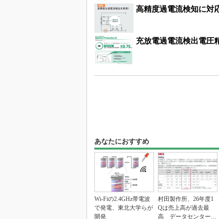
高精度過電流検知に対応
充放電過電流検出電圧精度
あなたにおすすめ
Wi-Fiの2.4GHz帯電波
村田製作所、26年度1
で発電、東北大学らが
Qは売上高が過去最
開発
高 データセンター関