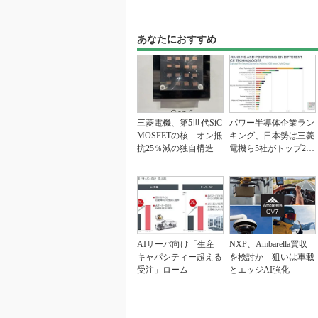
あなたにおすすめ
三菱電機、第5世代SiC
パワー半導体企業ラン
MOSFETの核 オン抵
キング、日本勢は三菱
抗25％減の独自構造
電機ら5社がトップ20
入り
AIサーバ向け「生産
NXP、Ambarella買収
キャパシティー超える
を検討か 狙いは車載
受注」ローム
とエッジAI強化