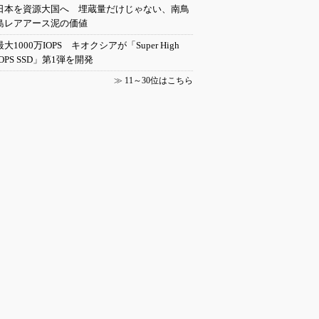
日本を資源大国へ 埋蔵量だけじゃない、南鳥
島レアアース泥の価値
最大1000万IOPS キオクシアが「Super High
IOPS SSD」第1弾を開発
≫
11～30位はこちら