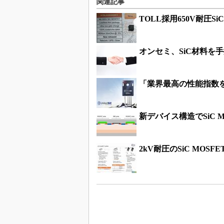
関連記事
TOLL採用650V耐圧Si
オンセミ、SiC材料を
「業界最高の性能指数を実
新デバイス構造でSiC 
2kV耐圧のSiC MOSF