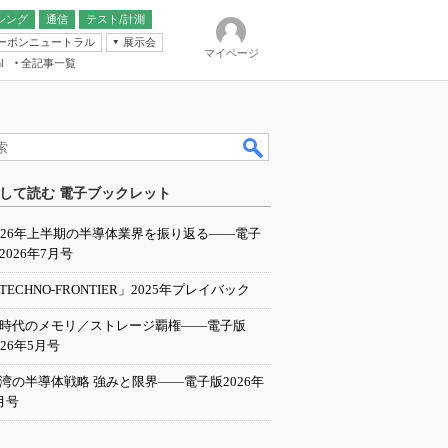
シング
通信
テスト/計測
ーボンニュートラル
展示会
マイページ
全記事一覧
l
ンピューティング
して読む 電子ブックレット
IER
026年上半期の半導体業界を振り返る――電子
2026年7月号
TECHNO-FRONTIER」2025年プレイバック
I時代のメモリ／ストレージ覇権――電子版
026年5月号
湾の半導体戦略 強みと限界――電子版2026年
月号