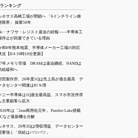
ランキング
ルネサス高崎工場が閉鎖へ 「6インチライン維
持限界」 操業50年
He・ナフサ・レジスト逼迫の続報――半導体工
場停止が回避できている理由
令和8年熊本地震、半導体メーカー工場の対応
状況【8/4 19時10分更新】
27年メモリ市場 DRAMは逼迫継続、NANDは
供給緩和へ
村田製作所、26年度1Qは売上高が過去最高 デ
ータセンター関連は81％増
ソニー半導体は1Q過去最高益、スマホ市況停滞
も主要顧客ら拡大
2026年は「2nm商用化元年」 Panther Lake搭載
PCなど最新機を分解
ルネサス、26年2Qは増収増益 データセンター
需要強く「供給はパツパツ」