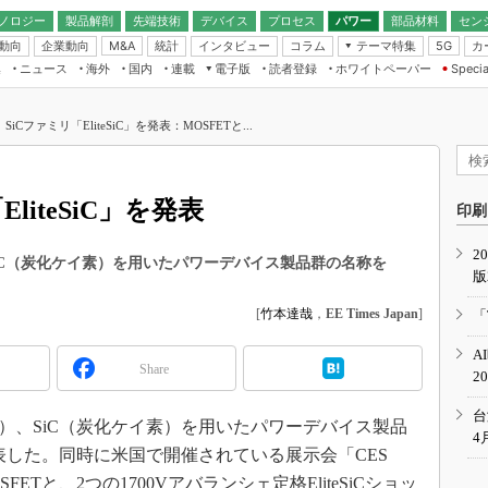
ノロジー
製品解剖
先端技術
デバイス
プロセス
パワー
部品材料
セン
動向
企業動向
統計
インタビュー
コラム
テーマ特集
カ
M&A
5G
ギー
ナログ
無線
集
ニュース
海外
国内
連載
電子版
読者登録
ホワイトペーパー
Specia
フィジカルAI
IoT・エッジコ
モリ
EXPO
Microchip情報
ストレージ通信
EE Times Japan×EDN Japan統合電
エッジAI
子版
I
SEMICON Japan
i、SiCファミリ「EliteSiC」を発表：MOSFETと...
デバイス通信
パワーエレクトロニクス
電子ブックレット
イコン
CEATEC
のナノフォーカス
半導体後工程
GA
EdgeTech＋
業界スコープ
EliteSiC」を発表
読者調査（EE Times Research）
印刷
TECHNO-FRONT
のエレ・組み込みプレイバ
カーボンニュートラル
2
人とくるま展
）、SiC（炭化ケイ素）を用いたパワーデバイス製品群の名称を
版
IoT
直前エンジニアの社会人大
電源設計（EDN Japan）
[
竹本達哉
，
EE Times Japan
]
「
数字」で回してみよう
エレクトロニクス入門（EDN
A
Japan）
ード ～Behind the
Share
2
rd
年で起こったこと、次の10年
台
国時間）、SiC（炭化ケイ素）を用いたパワーデバイス製品
こと
4
と発表した。同時に米国で開催されている展示会「CES
で探るアジアの新トレンド
 MOSFETと、2つの1700Vアバランシェ定格EliteSiCショッ