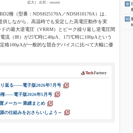
拡大］ 出所：onsemi
SBD2種（型番：NDSH25170A／NDSH10170A）は、
を提供しながら、高温時でも安定した高電圧動作を実
オードの最大逆電圧（VRRM）とピーク繰り返し逆電圧間
（IR）が25℃時に40μA、175℃時に100μAという
定格100μAが一般的な競合デバイスに比べて大幅に優
り返る――電子版2026年7月号
権――電子版2026年5月号
装置メーカー 業績まとめ
源の仕組みをおさらいしよう～