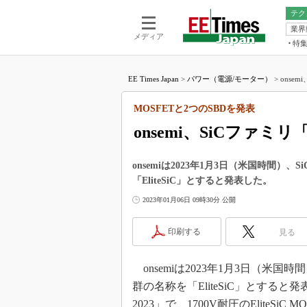
テク
業界
電池／エネル
ア
メディア
特
メ
福田昭の
LS
EE Times Japan
>
パワー（電源/モーター）
>
onsem
福田昭の
マ
湯之上隆
MOSFETと2つのSBDを発表
FP
大山聡の
onsemi、SiCファミリ「
大原雄介
ック
onsemiは2023年1月3日（米国時間
リタイア
「EliteSiC」とすると発表した。
学漂流記
2023年01月06日 09時30分 公開
世界を「
踊るバズワ
印刷する
見る
Buzzwo
この10
onsemiは2023年1月3日（米
で起こる
群の名称を「EliteSiC」とする
製品分解
2023」で、1700V耐圧のEliteSiC