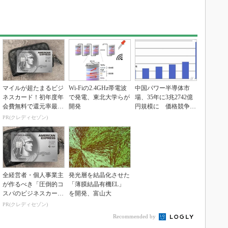
マイルが超たまるビジ
Wi-Fiの2.4GHz帯電波
中国パワー半導体市
ネスカード！初年度年
で発電、東北大学らが
場、35年に3兆2742億
会費無料で還元率最大
開発
円規模に 価格競争さ
1.125%
らに激化
PR(クレディセゾン)
全経営者・個人事業主
発光層を結晶化させた
が作るべき「圧倒的コ
「薄膜結晶有機EL」
スパのビジネスカー
を開発、富山大
ド」
PR(クレディセゾン)
Recommended by