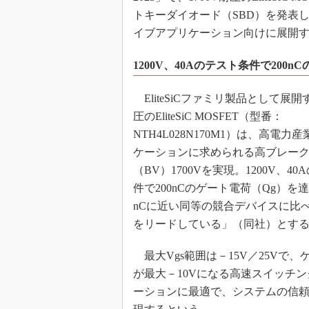
光伝送技
トキーダイオード（SBD）を発表
“異端児
イブアプリケーション向けに展開
改革、執
イノベー
1200V、40Aのテスト条件で200n
JASA発
EliteSiCファミリ製品として展開す
IHSア
圧のEliteSiC MOSFET（型番：
「英語に
ための新
NTH4L028N170M1）は、高電力
ケーションに求められる高ブレー
（BV）1700Vを実現。1200V、4
件で200nCのゲート電荷（Qg）を達
nCに近い同等の競合デバイスに比
をリードしている」（同社）とす
最大Vgs範囲は－15V／25Vで、
が最大－10Vになる高速スイッチ
ーションに最適で、システムの信