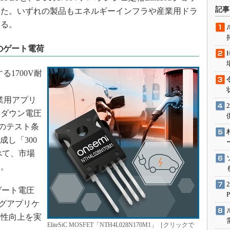
術を知る
記事
した。いずれの製品もエネルギーインフラや産業用ドラ
エンジニア”が仕掛けた社内
する。
念の180日
ションは日本を救うのか
Cのゲート電荷
IoT通信
る1700V耐
ナリスト「未来展望」
愛されないエンジニア」の
行動論
産業用アプリ
クダウン電圧
0Aのテスト条
成し「300
べて、市場
る。
ゲート電圧
ングアプリケ
頼性向上を実
EliteSiC MOSFET「NTH4L028N170M1」［クリックで