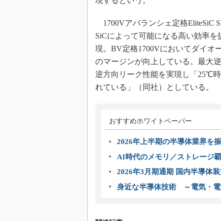
現するという。
1700Vアバランシェ定格EliteSiC 
SiCによって可能になる高い効率
現。BV定格1700Vにおいてダイ
のマージンが向上している。最大逆電流
逆方向リーク性能を実現し「25℃時
れている」（同社）としている。
おすすめホワイトペーパー
2026年上半期の半導体業界を振
AI時代のメモリ／ストレージ覇
2026年3月期通期 国内半導体
身近な半導体技術 ～電気・電