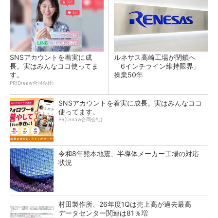
SNSアカウントを着実に成
ルネサス高崎工場が閉鎖へ
長。実はみんなココ使ってま
「6インチライン維持限界」
す。
操業50年
PR(Dreaw合同会社)
SNSアカウントを着実に成長。実はみんなココ
使ってます。
PR(Dreaw合同会社)
令和8年熊本地震、半導体メーカー工場の対応
状況
村田製作所、26年度1Qは売上高が過去最高
データセンター関連は81％増