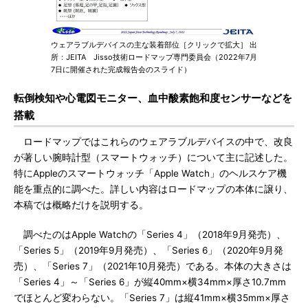
ウェアラブルデバイスの主な装着部位［クリックで拡大］ 出
所：JEITA Jisso技術ロードマップ専門委員会（2022年7月
7日に開催された完成報告会のスライド）
転倒検知や心電図モニター、血中酸素飽和度センサーなどを
搭載
ロードマップではこれらのウェアラブルデバイスの中で、改良
が著しい腕時計型（スマートウォッチ）について主に記述した。
特にAppleのスマートウォッチ「Apple Watch」のヘルスケア機
能を重点的に調べた。詳しい内容はロードマップの本体に譲り、
本稿では概略だけを説明する。
調べたのはApple Watchの「Series 4」（2018年9月発売）、
「Series 5」（2019年9月発売）、「Series 6」（2020年9月発
売）、「Series 7」（2021年10月発売）である。本体の大きさは
「Series 4」～「Series 6」が縦40mm×横34mm×厚さ10.7mm
でほとんど変わらない。「Series 7」は縦41mm×横35mm×厚さ