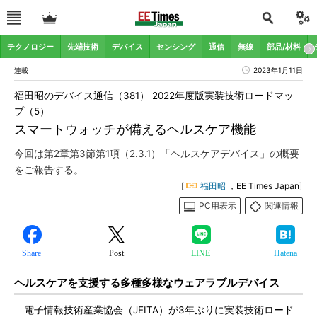
テクノロジー
先端技術
デバイス
センシング
通信
無線
部品/材料
連載
2023年1月11日
福田昭のデバイス通信（381） 2022年度版実装技術ロードマッ
プ（5）
スマートウォッチが備えるヘルスケア機能
今回は第2章第3節第1項（2.3.1）「ヘルスケアデバイス」の概要
をご報告する。
[
福田昭
，EE Times Japan]
PC用表示
関連情報
Share
Post
LINE
Hatena
ヘルスケアを支援する多種多様なウェアラブルデバイス
電子情報技術産業協会（JEITA）が3年ぶりに実装技術ロード