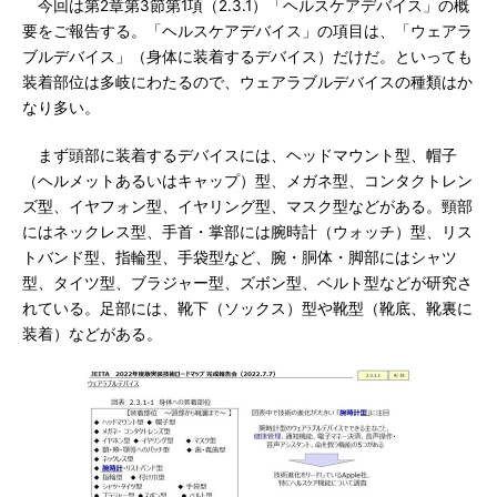
今回は第2章第3節第1項（2.3.1）「ヘルスケアデバイス」の概
要をご報告する。「ヘルスケアデバイス」の項目は、「ウェアラ
ブルデバイス」（身体に装着するデバイス）だけだ。といっても
装着部位は多岐にわたるので、ウェアラブルデバイスの種類はか
なり多い。
まず頭部に装着するデバイスには、ヘッドマウント型、帽子
（ヘルメットあるいはキャップ）型、メガネ型、コンタクトレン
ズ型、イヤフォン型、イヤリング型、マスク型などがある。頸部
にはネックレス型、手首・掌部には腕時計（ウォッチ）型、リス
トバンド型、指輪型、手袋型など、腕・胴体・脚部にはシャツ
型、タイツ型、ブラジャー型、ズボン型、ベルト型などが研究さ
れている。足部には、靴下（ソックス）型や靴型（靴底、靴裏に
装着）などがある。