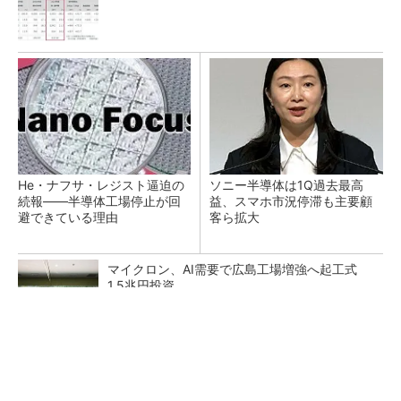
He・ナフサ・レジスト逼迫の
ソニー半導体は1Q過去最高
続報――半導体工場停止が回
益、スマホ市況停滞も主要顧
避できている理由
客ら拡大
マイクロン、AI需要で広島工場増強へ起工式
1.5兆円投資
27年メモリ市場 DRAMは逼迫継続、NANDは
供給緩和へ