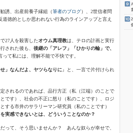
勧誘、出産前養子縁組（
筆者のブログ
）、2世信者問
で反道徳的としか思われない行為のラインアップと言え
で27人を殺害した
オウム真理教
は、テロの計画と実行
執行された後も、
後継の「アレフ」「ひかりの輪」で、
り言って私には、理解不能で不快です。
幸せ」なんだよ、ヤツらなりに
』と、一言で片付けられ
定されるのであれば、品行方正（私（江端）のことで
ことです）、社会の不正に怒り（私のことです）、ロジ
うとする市井のサラリーマン研究員（私のことです）
」を実感できないとは、どういうことなのか？
だって、そう思いませんか？ あんな奴らが幸せで、