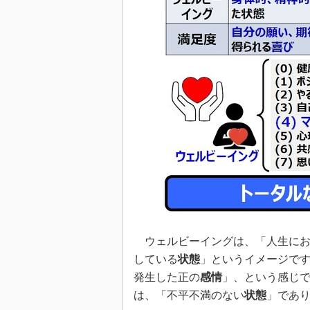
ウェルビーイングは、「人生にお
している
状態
」というイメージで
発生した正の
感情
」、という感じ
は、「不平不満のない
状態
」であ