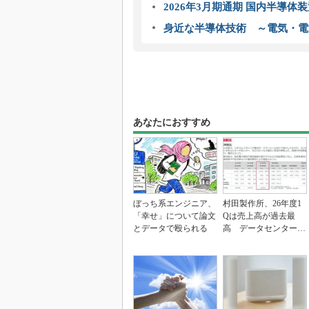
2026年3月期通期 国内半導体
身近な半導体技術 ～電気・電
あなたにおすすめ
ぼっち系エンジニア、
村田製作所、26年度1
「幸せ」について論文
Qは売上高が過去最
とデータで殴られる
高 データセンター関
連は81％増