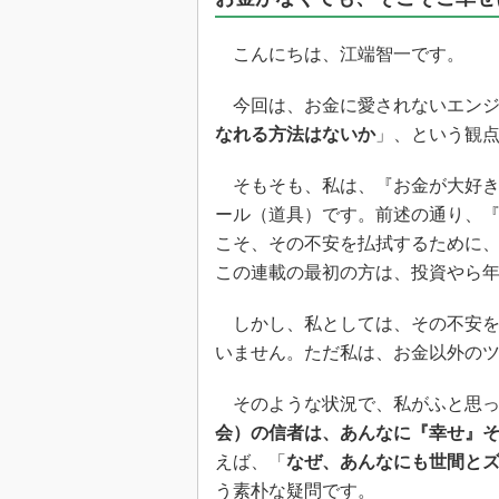
光伝送技
“異端児
こんにちは、江端智一です。
改革、執
イノベー
今回は、お金に愛されないエンジ
JASA発
なれる方法はないか
」、という観
IHSア
そもそも、私は、『お金が大好き
「英語に
ール（道具）です。前述の通り、
ための新
こそ、その不安を払拭するために
この連載の最初の方は、投資やら
しかし、私としては、その不安を
いません。ただ私は、お金以外の
そのような状況で、私がふと思っ
会）の信者は、あんなに『幸せ』
えば、「
なぜ、あんなにも世間と
う素朴な疑問です。