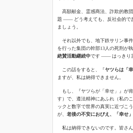
高額献金、霊感商法、詐欺的教団
題 ―― どう考えても、反社会的
ましょう。
それ以外でも、地下鉄サリン事件
を行った集団の幹部13人の死刑が
絶賛活動継続中
です ―― はっき
この話をすると、『
ヤツらは「
ますが、私は納得できません。
もし、『ヤツらが「幸せ」』が肯
す）で、遵法精神にあふれ（私の
ックと数字で世界の真実に近づこ
が、
老後の不安におびえ、「幸せ
私は納得できないのです。皆さん