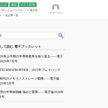
シング
通信
テスト/計測
ーボンニュートラル
展示会
マイページ
全記事一覧
l
ンピューティング
して読む 電子ブックレット
IER
026年上半期の半導体業界を振り返る――電子
2026年7月号
TECHNO-FRONTIER」2025年プレイバック
I時代のメモリ／ストレージ覇権――電子版
026年5月号
湾の半導体戦略 強みと限界――電子版2026年
月号