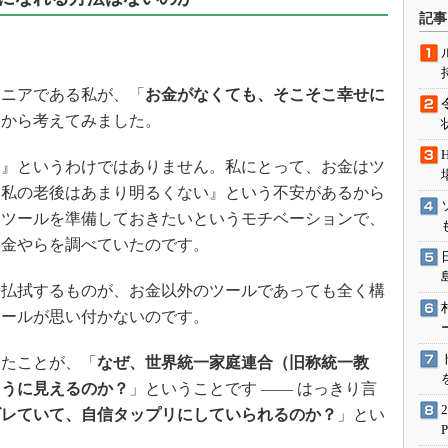
術を知る
記事
エンジニア”が仕掛けた社内
念の180日
ションは日本を救うのか
ニアである私が、「
お金がなくても、そこそこ幸せに
IoT通信
点から考えてみました。
ナリスト「未来展望」
』というわけではありません。私にとって、お金はツ
愛されないエンジニア」の
『私の老後はあまり明るくない』という不安があるから
行動論
、ツールを準備しておきたいというモチベーションで、
年金やらを調べていたのです。
払拭するものが、お金以外のツールであっても全く構
ツールが思い付かないのです。
たことが、「
なぜ、世界統一家庭連合（旧称統一教
そうに見えるのか？
」ということです ―― はっきり言
ズレていて、自信タップリにしていられるのか？
」とい