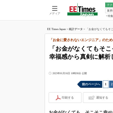
テク
業界
電池／エネル
ア
メディア
特
メ
福田昭の
LS
EE Times Japan
>
統計データ
>
「お金がなくてもそこ
福田昭の
マ
湯之上隆
「お金に愛されないエンジニア」のため
FP
大山聡の
「お金がなくてもそこ
大原雄介
幸福感から真剣に解析
ック
リタイア
学漂流記
2023年01月16日 10時30分 公開
世界を「
踊るバズワ
前のページへ
1
|
2
Buzzwo
この10
印刷する
通知する
で起こる
製品分解
お金がなくても、そこそこ幸せ