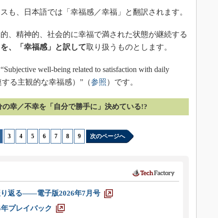
スも、日本語では「幸福感／幸福」と翻訳されます。
的、精神的、社会的に幸福で満された状態が継続する
」を、「幸福感」と訳して
取り扱うものとします。
l-being related to satisfaction with daily
関連する主観的な幸福感）”（
参照
）です。
分の幸／不幸を「自分で勝手に」決めている!?
|
3
|
4
|
5
|
6
|
7
|
8
|
9
次のページへ
り返る――電子版2026年7月号
025年プレイバック