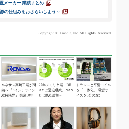
装置メーカー 業績まとめ
源の仕組みをおさらいしよう～
Copyright © ITmedia, Inc. All Rights Reserved.
ルネサス高崎工場が閉
27年メモリ市場 DR
トランスと平滑コイル
鎖へ 「6インチライン
AMは逼迫継続、NAN
を「一体化」 電源サ
維持限界」 操業50年
Dは供給緩和へ
イズを3分の2に