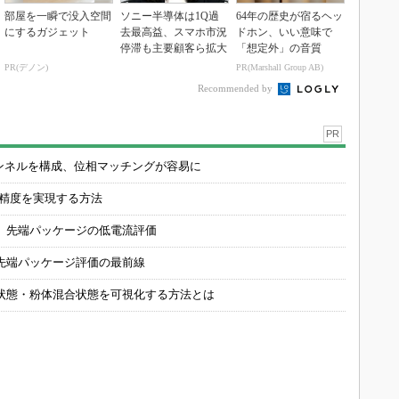
部屋を一瞬で没入空間
ソニー半導体は1Q過
64年の歴史が宿るヘッ
にするガジェット
去最高益、スマホ市況
ドホン、いい意味で
停滞も主要顧客ら拡大
「想定外」の音質
PR(デノン)
PR(Marshall Group AB)
Recommended by
PR
チャンネルを構成、位相マッチングが容易に
の精度を実現する方法
 先端パッケージの低電流評価
先端パッケージ評価の最前線
状態・粉体混合状態を可視化する方法とは