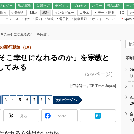
ノロジー
製品解剖
先端技術
デバイス
プロセス
パワー
部品材料
セン
動向
企業動向
統計
インタビュー
コラム
テーマ特集
カ
M&A
5G
ギー
ナログ
無線
集
ニュース
海外
国内
連載
電子版
読者登録
ホワイトペーパー
Specia
フィジカルAI
IoT・エッジコ
モリ
EXPO
Microchip情報
ストレージ通信
EE Times Japan×EDN Japan統合電
エッジAI
子版
I
SEMICON Japan
そこ幸せになれるのか」を宗教...
デバイス通信
パワーエレクトロニクス
電子ブックレット
イコン
CEATEC
のナノフォーカス
の新行動論（10）
半導体後工程
GA
EdgeTech＋
業界スコープ
そこ幸せになれるのか」を宗教と
読者調査（EE Times Research）
印刷
TECHNO-FRONT
のエレ・組み込みプレイバ
してみる
カーボンニュートラル
2
人とくるま展
（2/9 ページ）
版
IoT
直前エンジニアの社会人大
電源設計（EDN Japan）
[
江端智一
，
EE Times Japan
]
「
数字」で回してみよう
エレクトロニクス入門（EDN
A
Japan）
ード ～Behind the
|
3
|
4
|
5
|
6
|
7
|
8
|
9
次のページへ
2
rd
年で起こったこと、次の10年
台
見る
Share
こと
4
で探るアジアの新トレンド
になれる方法はないのか