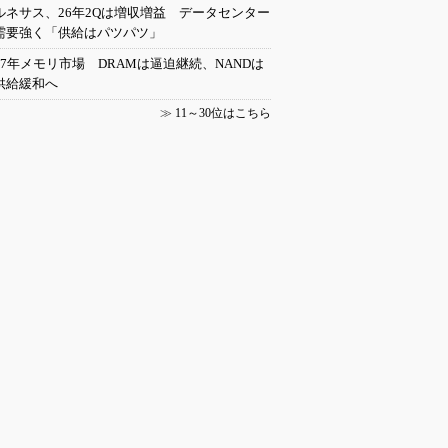
ルネサス、26年2Qは増収増益 データセンター
需要強く「供給はパツパツ」
27年メモリ市場 DRAMは逼迫継続、NANDは
供給緩和へ
≫
11～30位はこちら