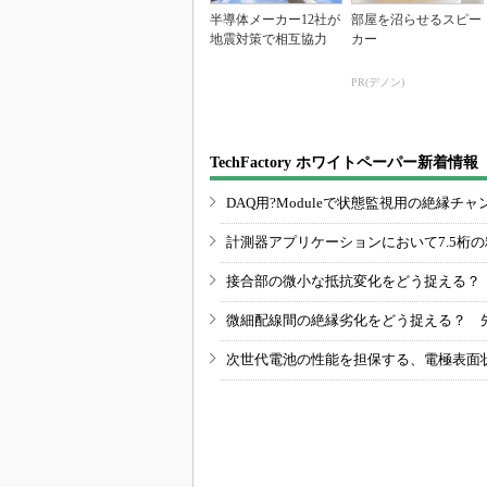
半導体メーカー12社が
部屋を沼らせるスピー
地震対策で相互協力
カー
PR(デノン)
TechFactory ホワイトペーパー新着情報
DAQ用?Moduleで状態監視用の絶縁
計測器アプリケーションにおいて7.5桁
接合部の微小な抵抗変化をどう捉える？
微細配線間の絶縁劣化をどう捉える？ 
次世代電池の性能を担保する、電極表面