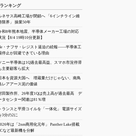
ランキング
ルネサス高崎工場が閉鎖へ 「6インチライン維
持限界」 操業50年
令和8年熊本地震、半導体メーカー工場の対応
状況【8/4 19時10分更新】
He・ナフサ・レジスト逼迫の続報――半導体工
場停止が回避できている理由
ソニー半導体は1Q過去最高益、スマホ市況停滞
も主要顧客ら拡大
日本を資源大国へ 埋蔵量だけじゃない、南鳥
島レアアース泥の価値
村田製作所、26年度1Qは売上高が過去最高 デ
ータセンター関連は81％増
トランスと平滑コイルを「一体化」 電源サイズ
を3分の2に
2026年は「2nm商用化元年」 Panther Lake搭載
PCなど最新機を分解