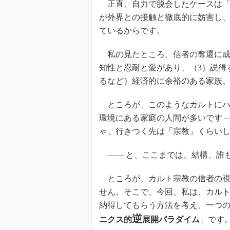
正直、自力で脱会したケースは「
が外界との接触と徹底的に妨害し
ているからです。
私の見たところ、信者の奪還に成
知性と忍耐と愛があり、（3）説得
るなど）経済的に余裕のある家族
ところが、このようなカルトにハ
環境にある家庭の人間が多いです 
ゃ、行きつく先は「宗教」くらい
―― と、ここまでは、結構、誰
ところが、カルト宗教の信者の視
せん。そこで、今回、私は、カル
納得してもらう方法を考え、一つの
逆
ニクス的
展開パラダイム
」です