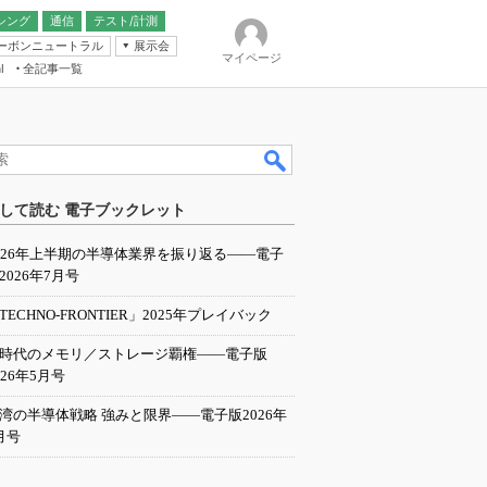
シング
通信
テスト/計測
ーボンニュートラル
展示会
マイページ
全記事一覧
l
ンピューティング
して読む 電子ブックレット
IER
026年上半期の半導体業界を振り返る――電子
2026年7月号
TECHNO-FRONTIER」2025年プレイバック
I時代のメモリ／ストレージ覇権――電子版
026年5月号
湾の半導体戦略 強みと限界――電子版2026年
月号