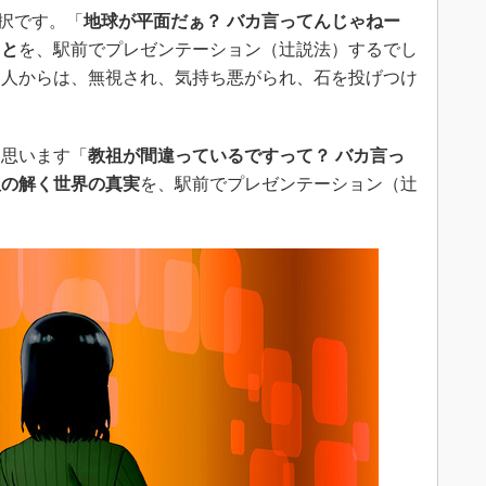
択です。「
地球が平面だぁ？ バカ言ってんじゃねー
こと
を、駅前でプレゼンテーション（辻説法）するでし
る人からは、無視され、気持ち悪がられ、石を投げつけ
思います「
教祖が間違っているですって？ バカ言っ
祖の解く世界の真実
を、駅前でプレゼンテーション（辻
。