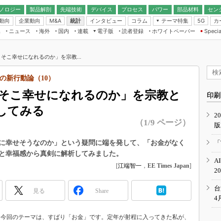
ノロジー
製品解剖
先端技術
デバイス
プロセス
パワー
部品材料
セン
動向
企業動向
統計
インタビュー
コラム
テーマ特集
カ
M&A
5G
ギー
ナログ
無線
集
ニュース
海外
国内
連載
電子版
読者登録
ホワイトペーパー
Specia
フィジカルAI
IoT・エッジコ
モリ
EXPO
Microchip情報
ストレージ通信
EE Times Japan×EDN Japan統合電
エッジAI
子版
I
SEMICON Japan
そこ幸せになれるのか」を宗教...
デバイス通信
パワーエレクトロニクス
電子ブックレット
イコン
CEATEC
のナノフォーカス
の新行動論（10）
半導体後工程
GA
EdgeTech＋
業界スコープ
そこ幸せになれるのか」を宗教と
読者調査（EE Times Research）
印刷
TECHNO-FRONT
のエレ・組み込みプレイバ
してみる
カーボンニュートラル
2
人とくるま展
（1/9 ページ）
版
IoT
直前エンジニアの社会人大
電源設計（EDN Japan）
に幸せそうなのか」という疑問に端を発して、「お金がなく
「
数字」で回してみよう
と幸福感から真剣に解析してみました。
エレクトロニクス入門（EDN
A
Japan）
ード ～Behind the
[
江端智一
，
EE Times Japan
]
2
rd
年で起こったこと、次の10年
台
見る
Share
こと
4
で探るアジアの新トレンド
今回のテーマは、すばり「お金」です。定年が射程に入ってきた私が、