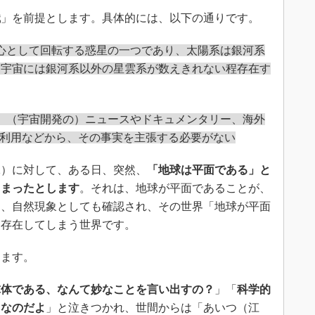
識
」を前提とします。具体的には、以下の通りです。
心として回転する惑星の一つであり、太陽系は銀河系
、宇宙には銀河系以外の星雲系が数えきれない程存在す
、（宇宙開発の）ニュースやドキュメンタリー、海外
の利用などから、その事実を主張する必要がない
2）に対して、ある日、突然、
「地球は平面である」と
しまったとします
。それは、地球が平面であることが、
ち、自然現象としても確認され、その世界「地球が平面
く存在してしまう世界です。
ます。
球体である、なんて妙なことを言い出すの？
」「
科学的
となのだよ
」と泣きつかれ、世間からは「あいつ（江