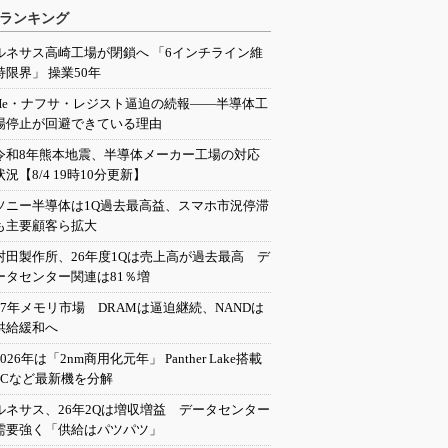
ランキング
ルネサス高崎工場が閉鎖へ 「6インチライン維
持限界」 操業50年
He・ナフサ・レジスト逼迫の続報――半導体工
場停止が回避できている理由
令和8年熊本地震、半導体メーカー工場の対応
状況【8/4 19時10分更新】
ソニー半導体は1Q過去最高益、スマホ市況停滞
も主要顧客ら拡大
村田製作所、26年度1Qは売上高が過去最高 デ
ータセンター関連は81％増
27年メモリ市場 DRAMは逼迫継続、NANDは
供給緩和へ
2026年は「2nm商用化元年」 Panther Lake搭載
PCなど最新機を分解
ルネサス、26年2Qは増収増益 データセンター
需要強く「供給はパツパツ」