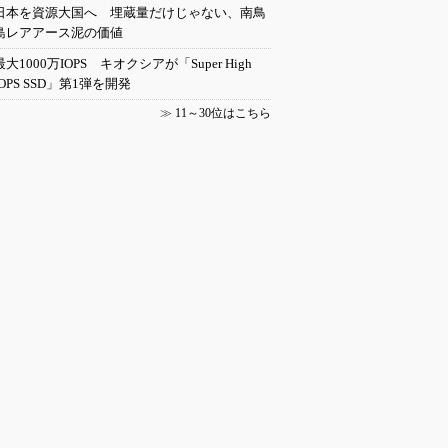
日本を資源大国へ 埋蔵量だけじゃない、南鳥
島レアアース泥の価値
最大1000万IOPS キオクシアが「Super High
IOPS SSD」第1弾を開発
≫
11～30位はこちら