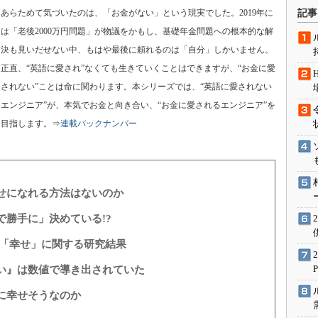
術を知る
あらためて気づいたのは、「お金がない」という現実でした。2019年に
記事
エンジニア”が仕掛けた社内
は「老後2000万円問題」が物議をかもし、基礎年金問題への根本的な解
念の180日
決も見いだせない中、もはや最後に頼れるのは「自分」しかいません。
ションは日本を救うのか
正直、“英語に愛され”なくても生きていくことはできますが、“お金に愛
IoT通信
されない”ことは命に関わります。本シリーズでは、“英語に愛されない
ナリスト「未来展望」
エンジニア”が、本気でお金と向き合い、“お金に愛されるエンジニア”を
目指します。⇒
連載バックナンバー
愛されないエンジニア」の
行動論
せになれる方法はないのか
勝手に」決めている!?
 「幸せ」に関する研究結果
い』は数値で導き出されていた
に幸せそうなのか