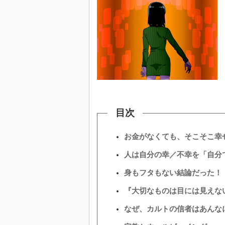
光伝送技
“異端児
改革、執
イノベー
JASA発
IHSア
「英語に
ための新
目次
お金がなくても、そこそこ幸
人は自分の幸／不幸を「自分で
身もフタもない結論だった！
『大切なものは目には見えな
なぜ、カルトの信者はあんな