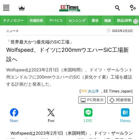
テクノロジー
先端技術
デバイス
センシング
通信
無線
部品/材料
ニュース
2023年2月2日
「世界最大かつ最先端のSiC工場」
Wolfspeed、ドイツに200mmウエハーSiC工場新
設へ
Wolfspeedは2023年2月1日（米国時間）、ドイツ・ザールラント
州エンドルフに200mmウエハーのSiC（炭化ケイ素）工場を建設
する計画だと発表した。
[
永山準
，EE Times Japan]
PC用表示
関連情報
Share
Post
LINE
Hatena
Wolfspeedは2023年2月1日（米国時間）、ドイツ・ザールラン