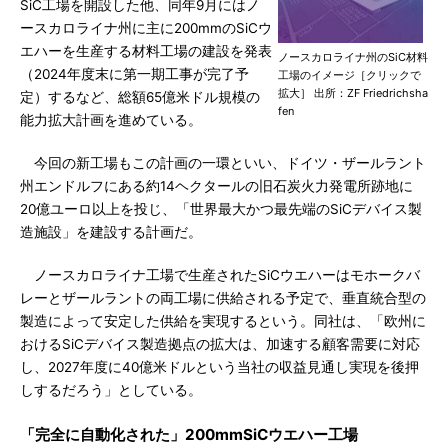
SiC工場を開設した他、同年9月にはノ
ースカロライナ州に主に200mmのSiCウ
エハーを生産する材料工場の建設を発表
ノースカロライナ州のSiC材料
（2024年度末に第一期工事が完了予
工場のイメージ［クリックで
拡大］ 出所：ZF Friedrichsha
定）するなど、総額65億米ドル規模の
fen
能力拡大計画を進めている。
今回の新工場もこの計画の一環といい、ドイツ・ザールラント
州エンドルフにある約14ヘクタールの旧石炭火力発電所跡地に
20億ユーロ以上を投じ、「世界最大かつ最先端のSiCデバイス製
造施設」を建設する計画だ。
ノースカロライナ工場で生産されたSiCウエハーはモホークバ
レーとザールラントの両工場に供給される予定で、垂直統合型の
製造によって安定した供給を実現するという。同社は、「欧州に
おけるSiCデバイス製造拠点の拡大は、加速する顧客需要に対応
し、2027年度に40億米ドルという当社の収益見通し実現を後押
しするだろう」としている。
「完全に自動化された」200mmSiCウエハー工場