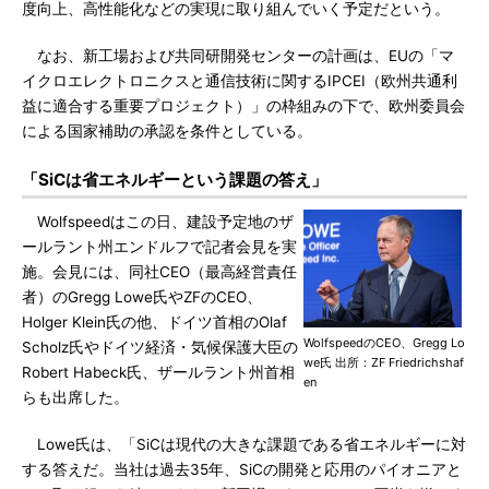
度向上、高性能化などの実現に取り組んでいく予定だという。
なお、新工場および共同研開発センターの計画は、EUの「マ
イクロエレクトロニクスと通信技術に関するIPCEI（欧州共通利
益に適合する重要プロジェクト）」の枠組みの下で、欧州委員会
による国家補助の承認を条件としている。
「SiCは省エネルギーという課題の答え」
Wolfspeedはこの日、建設予定地のザ
ールラント州エンドルフで記者会見を実
施。会見には、同社CEO（最高経営責任
者）のGregg Lowe氏やZFのCEO、
Holger Klein氏の他、ドイツ首相のOlaf
WolfspeedのCEO、Gregg Lo
Scholz氏やドイツ経済・気候保護大臣の
we氏 出所：ZF Friedrichshaf
Robert Habeck氏、ザールラント州首相
en
らも出席した。
Lowe氏は、「SiCは現代の大きな課題である省エネルギーに対
する答えだ。当社は過去35年、SiCの開発と応用のパイオニアと