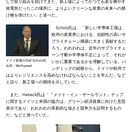
して取り組みを続けてきた。新工場によってかつて石炭を燃やす
発電所だったこの場所に、よりよいクリーンな産業の未来への懸
け橋を掛けたい」と述べた。
Scholz氏は、「新しい半導体工場は、
欧州の産業界における、信頼性の高いサ
プライチェーン構築に大きく貢献するだ
ろう。われわれは、近年のサプライチェ
ーン寸断や半導体不足によって、それが
ドイツ首相のOlaf Scholz氏
いかに重要であるかを理解している。パ
出所：Wolfspeed
ンデミックの経験から、ドイツや欧州で
はよりレジリエンスを高めなければならないことを学んだ」など
と語り、新工場への期待を示していた。
また、Habeck氏は「『メイド・イン・ザールラント』チップ
に関するドイツと米国の協力は、グリーン経済発展に向けた意思
表示であり、われわれの革新的な強さと競争力を証明するもの
だ」などと述べていた。