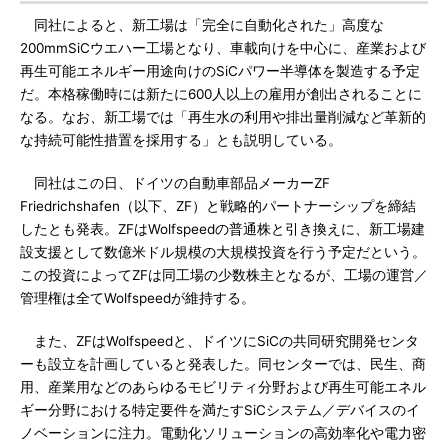
同社によると、新工場は「完全に自動化された」高度な
200mmSiCウエハー工場となり、車載向けを中心に、産業および
再生可能エネルギー用途向けのSiCパワー半導体を製造する予定
だ。本格稼働時には新たに600人以上の雇用が創出されることに
なる。なお、新工場では「再生水の利用や排出量削減など革新的
な持続可能性措置を採用する」とも説明している。
同社はこの日、ドイツの自動車部品メーカーZF
Friedrichshafen（以下、ZF）と戦略的パートナーシップを締結
したとも発表。ZFはWolfspeedの普通株と引き換えに、新工場建
設支援として数億米ドル規模の大規模投資を行う予定だという。
この投資によってZFは同工場の少数株主となるが、工場の運営／
管理権は全てWolfspeedが維持する。
また、ZFはWolfspeedと、ドイツにSiCの共同研究開発センタ
ーも設立を計画していると発表した。同センターでは、民生、商
用、産業用などのあらゆるモビリティ分野および再生可能エネル
ギー分野における特定要件を満たすSiCシステム／デバイスのイ
ノベーションに注力。電動化ソリューションの高効率化や電力密