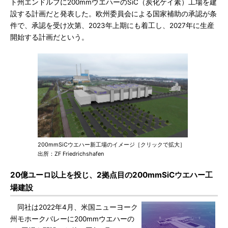
ト州エンドルフに200mmウエハーのSiC（炭化ケイ素）工場を建
設する計画だと発表した。欧州委員会による国家補助の承認が条
件で、承認を受け次第、2023年上期にも着工し、2027年に生産
開始する計画だという。
200mmSiCウエハー新工場のイメージ［クリックで拡大］
出所：ZF Friedrichshafen
20億ユーロ以上を投じ、2拠点目の200mmSiCウエハー工
場建設
同社は2022年4月、米国ニューヨーク
州モホークバレーに200mmウエハーの