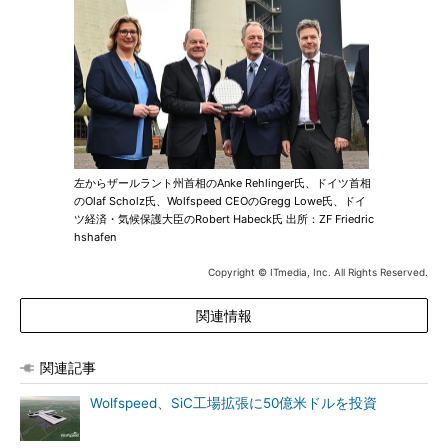
左からザールラント州首相のAnke Rehlinger氏、ドイツ首相
のOlaf Scholz氏、Wolfspeed CEOのGregg Lowe氏、ドイ
ツ経済・気候保護大臣のRobert Habeck氏 出所：ZF Friedric
hshafen
Copyright © ITmedia, Inc. All Rights Reserved.
関連情報
関連記事
Wolfspeed、SiC工場拡張に50億米ドルを投資