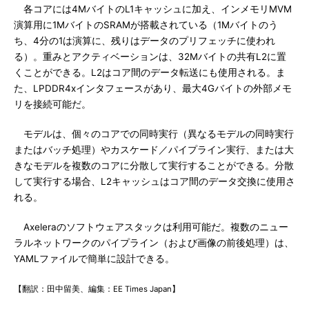
各コアには4MバイトのL1キャッシュに加え、インメモリMVM
演算用に1MバイトのSRAMが搭載されている（1Mバイトのう
ち、4分の1は演算に、残りはデータのプリフェッチに使われ
る）。重みとアクティベーションは、32Mバイトの共有L2に置
くことができる。L2はコア間のデータ転送にも使用される。ま
た、LPDDR4xインタフェースがあり、最大4Gバイトの外部メモ
リを接続可能だ。
モデルは、個々のコアでの同時実行（異なるモデルの同時実行
またはバッチ処理）やカスケード／パイプライン実行、または大
きなモデルを複数のコアに分散して実行することができる。分散
して実行する場合、L2キャッシュはコア間のデータ交換に使用さ
れる。
Axeleraのソフトウェアスタックは利用可能だ。複数のニュー
ラルネットワークのパイプライン（および画像の前後処理）は、
YAMLファイルで簡単に設計できる。
【翻訳：田中留美、編集：EE Times Japan】