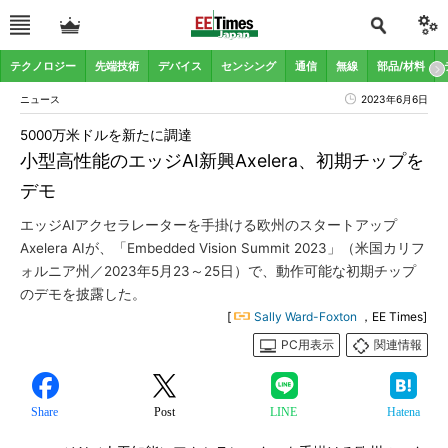
テクノロジー
先端技術
デバイス
センシング
通信
無線
部品/材料
ニュース
2023年6月6日
5000万米ドルを新たに調達
小型高性能のエッジAI新興Axelera、初期チップを
デモ
エッジAIアクセラレーターを手掛ける欧州のスタートアップ
Axelera AIが、「Embedded Vision Summit 2023」（米国カリフ
ォルニア州／2023年5月23～25日）で、動作可能な初期チップ
のデモを披露した。
[
Sally Ward-Foxton
，EE Times]
PC用表示
関連情報
Share
Post
LINE
Hatena