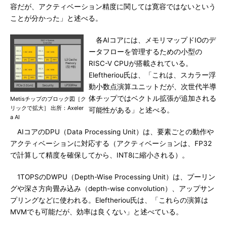
容だが、アクティベーション精度に関しては寛容ではないという
ことが分かった」と述べる。
各AIコアには、メモリマップドIOのデ
ータフローを管理するための小型の
RISC-V CPUが搭載されている。
Eleftheriou氏は、「これは、スカラー浮
動小数点演算ユニットだが、次世代半導
体チップではベクトル拡張が追加される
Metisチップのブロック図［ク
リックで拡大］ 出所：Axeler
可能性がある」と述べる。
a AI
AIコアのDPU（Data Processing Unit）は、要素ごとの動作や
アクティベーションに対応する（アクティベーションは、FP32
で計算して精度を確保してから、INT8に縮小される）。
1TOPSのDWPU（Depth-Wise Processing Unit）は、プーリン
グや深さ方向畳み込み（depth-wise convolution）、アップサン
プリングなどに使われる。Eleftheriou氏は、「これらの演算は
MVMでも可能だが、効率は良くない」と述べている。