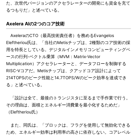
た、次世代バージョンのアクセラレーターの開発にも資金を充て
るつもりだ」と述べている。
Axelera AIの2つのコア技術
AxeleraのCTO（最高技術責任者）を務めるEvangelos
Eleftheriou氏は、「当社のMetisチップは、2種類のコア技術の採
用を特長としている。デジタルインメモリコンピューティングベ
ースの行列-ベクトル乗算（MVM：Matrix-Vector
Multiplication）アクセラレーターと、データフローを制御する
RISC-Vコアだ。Metisチップは、クアッドコア設計によって
214TOPSのピーク性能と14.7TOPS/Wのピーク効率を達成でき
る」と述べている。
「設計は全て、最後のトランジスタに至るまで手作業で行う。
その理由は、面積とエネルギー消費量を最小化するためだ」
（Eleftheriou氏）
また、同氏は、「ブロックは、フラグを使用して無効化できる
ため、エネルギー効率は利用率の高さに依存しない。コアレベル