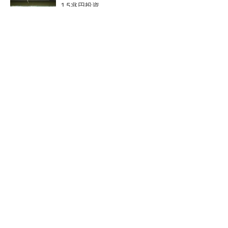
1.5兆円投資
27年メモリ市場 DRAMは逼迫継続、NANDは
供給緩和へ
中国最大のDRAMメーカーCXMTがIPOへ 増
産とHBM開発で存在感
2026年は「2nm商用化元年」
ルネサス、26年2Qは増収増