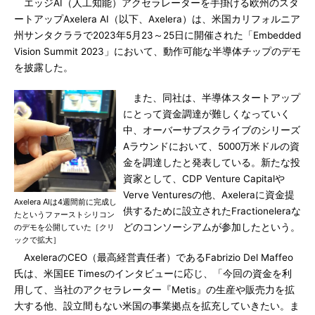
エッジAI（人工知能）アクセラレーターを手掛ける欧州のスタ
ートアップAxelera AI（以下、Axelera）は、米国カリフォルニア
州サンタクララで2023年5月23～25日に開催された「Embedded
Vision Summit 2023」において、動作可能な半導体チップのデモ
を披露した。
また、同社は、半導体スタートアップ
にとって資金調達が難しくなっていく
中、オーバーサブスクライブのシリーズ
Aラウンドにおいて、5000万米ドルの資
金を調達したと発表している。新たな投
資家として、CDP Venture Capitalや
Verve Venturesの他、Axeleraに資金提
Axelera AIは4週間前に完成し
供するために設立されたFractioneleraな
たというファーストシリコン
どのコンソーシアムが参加したという。
のデモを公開していた［クリ
ックで拡大］
AxeleraのCEO（最高経営責任者）であるFabrizio Del Maffeo
氏は、米国EE Timesのインタビューに応じ、「今回の資金を利
用して、当社のアクセラレーター『Metis』の生産や販売力を拡
大する他、設立間もない米国の事業拠点を拡充していきたい。ま