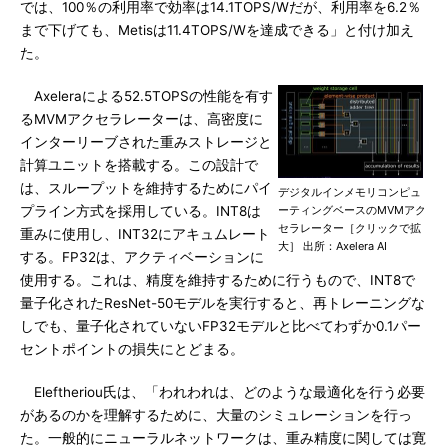
では、100％の利用率で効率は14.1TOPS/Wだが、利用率を6.2％
まで下げても、Metisは11.4TOPS/Wを達成できる」と付け加え
た。
Axeleraによる52.5TOPSの性能を有す
るMVMアクセラレーターは、高密度に
インターリーブされた重みストレージと
計算ユニットを搭載する。この設計で
は、スループットを維持するためにパイ
デジタルインメモリコンピュ
プライン方式を採用している。INT8は
ーティングベースのMVMアク
セラレーター［クリックで拡
重みに使用し、INT32にアキュムレート
大］ 出所：Axelera AI
する。FP32は、アクティベーションに
使用する。これは、精度を維持するために行うもので、INT8で
量子化されたResNet-50モデルを実行すると、再トレーニングな
しでも、量子化されていないFP32モデルと比べてわずか0.1パー
セントポイントの損失にとどまる。
Eleftheriou氏は、「われわれは、どのような最適化を行う必要
があるのかを理解するために、大量のシミュレーションを行っ
た。一般的にニューラルネットワークは、重み精度に関しては寛