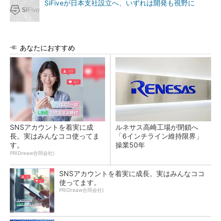
SiFiveが日本支社設立へ、いずれは開発も視野に
あなたにおすすめ
SNSアカウントを着実に成
ルネサス高崎工場が閉鎖へ
長。実はみんなココ使ってま
「6インチライン維持限界」
す。
操業50年
PR(Dreaw合同会社)
SNSアカウントを着実に成長。実はみんなココ
使ってます。
PR(Dreaw合同会社)