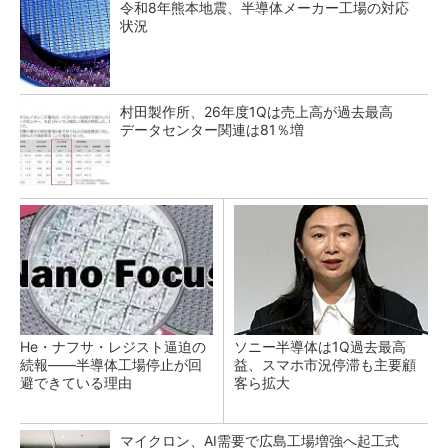
令和8年熊本地震、半導体メーカー工場の対応
状況
村田製作所、26年度1Qは売上高が過去最高
データセンター関連は81％増
He・ナフサ・レジスト逼迫の
ソニー半導体は1Q過去最高
続報――半導体工場停止が回
益、スマホ市況停滞も主要顧
避できている理由
客ら拡大
マイクロン、AI需要で広島工場増強へ起工式