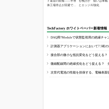
ト逼迫の続報――半導
を検討か 狙いは車載
体工場停止が回避でき
とエッジAI強化
ている理由
TechFactory ホワイトペーパー新着情報
DAQ用?Moduleで状態監視用の絶縁
計測器アプリケーションにおいて7.5桁
接合部の微小な抵抗変化をどう捉える？
微細配線間の絶縁劣化をどう捉える？ 
次世代電池の性能を担保する、電極表面