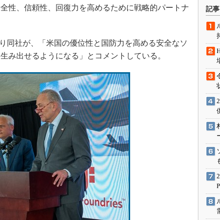
術を知る
安全性、信頼性、回復力を高めるために戦略的パートナ
記事
エンジニア”が仕掛けた社内
念の180日
ションは日本を救うのか
の連携により同社が、「米国の優位性と国防力を高める安全なソ
に生み出せるようになる」とコメントしている。
IoT通信
ナリスト「未来展望」
愛されないエンジニア」の
行動論