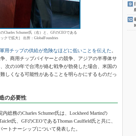
arles Schumer氏（右）と、GFのCEOである
クリックで拡大］ 出所：GlobalFoundries
軍用チップの供給が危険なほどに低いことを伝えた
。
戦争、商用チップバイヤーとの競争、アジアの半導体サ
、次の10年で台湾が絡む戦争が勃発した場合、米国の
は難しくなる可能性があることを明らかにするものだっ
造の必要性
Charles Schumer氏は、Lockheed Martinの
let氏、GFのCEOであるThomas Caulfield氏と共に、
パートナーシップについて発表した。