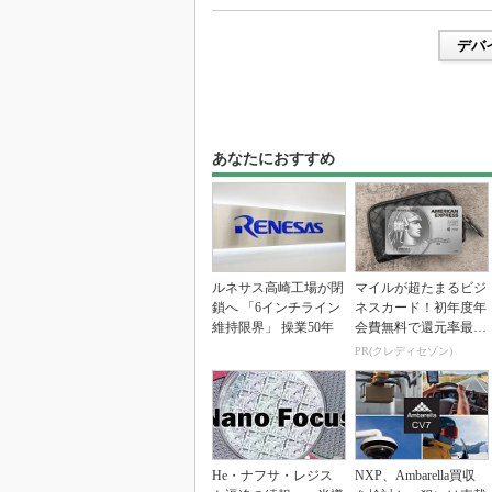
デバ
あなたにおすすめ
ルネサス高崎工場が閉
マイルが超たまるビジ
鎖へ 「6インチライン
ネスカード！初年度年
維持限界」 操業50年
会費無料で還元率最大
1.125%
PR(クレディセゾン)
He・ナフサ・レジス
NXP、Ambarella買収