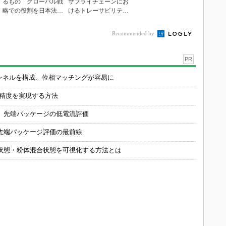
るもの グローバル戦
サプライチェーンにお
略での役割を日本法人
けるトレーサビリティ
社長に聞く
の重要性（後編）
Recommended by
PR
チャンネルを構成、位相マッチングが容易に
の精度を実現する方法
 先端パッケージの低電流評価
先端パッケージ評価の最前線
状態・粉体混合状態を可視化する方法とは