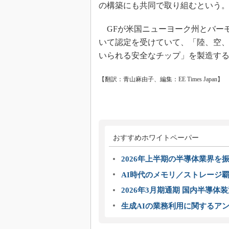
の構築にも共同で取り組むという
GFが米国ニューヨーク州とバー
いて認定を受けていて、「陸、空
いられる安全なチップ」を製造す
【翻訳：青山麻由子、編集：EE Times Japan】
おすすめホワイトペーパー
2026年上半期の半導体業界を振
AI時代のメモリ／ストレージ覇
2026年3月期通期 国内半導体
生成AIの業務利用に関するアン