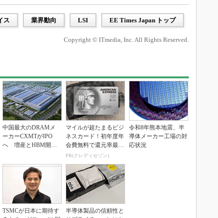
イス
業界動向
LSI
EE Times Japan トップ
Copyright © ITmedia, Inc. All Rights Reserved.
中国最大のDRAMメ
マイルが超たまるビジ
令和8年熊本地震、半
ーカーCXMTがIPO
ネスカード！初年度年
導体メーカー工場の対
へ 増産とHBM開発
会費無料で還元率最大
応状況
で存在感
1.125%
PR(クレディセゾン)
TSMCが日本に期待す
半導体製品の信頼性と