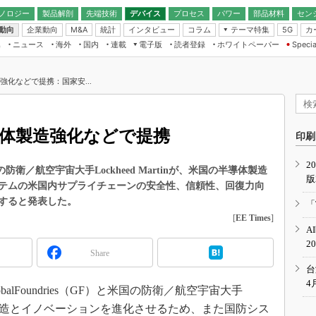
ノロジー
製品解剖
先端技術
デバイス
プロセス
パワー
部品材料
セン
動向
企業動向
統計
インタビュー
コラム
テーマ特集
カ
M&A
5G
ギー
ナログ
無線
集
ニュース
海外
国内
連載
電子版
読者登録
ホワイトペーパー
Specia
フィジカルAI
IoT・エッジコ
モリ
EXPO
Microchip情報
ストレージ通信
EE Times Japan×EDN Japan統合電
エッジAI
子版
I
SEMICON Japan
強化などで提携：国家安...
デバイス通信
パワーエレクトロニクス
電子ブックレット
イコン
CEATEC
のナノフォーカス
半導体後工程
GA
EdgeTech＋
業界スコープ
導体製造強化などで提携
読者調査（EE Times Research）
印刷
TECHNO-FRONT
のエレ・組み込みプレイバ
カーボンニュートラル
2
人とくるま展
sと米国の防衛／航空宇宙大手Lockheed Martinが、米国の半導体製造
版
IoT
直前エンジニアの社会人大
テムの米国内サプライチェーンの安全性、信頼性、回復力向
電源設計（EDN Japan）
すると発表した。
「
数字」で回してみよう
[
EE Times
]
エレクトロニクス入門（EDN
A
Japan）
ード ～Behind the
2
rd
Share
年で起こったこと、次の10年
台
こと
4
balFoundries（GF）と米国の防衛／航空宇宙大手
で探るアジアの新トレンド
の半導体製造とイノベーションを進化させるため、また国防シス