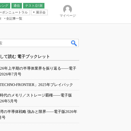
シング
通信
テスト/計測
ーボンニュートラル
展示会
マイページ
全記事一覧
l
ンピューティング
して読む 電子ブックレット
IER
026年上半期の半導体業界を振り返る――電子
2026年7月号
TECHNO-FRONTIER」2025年プレイバック
I時代のメモリ／ストレージ覇権――電子版
026年5月号
湾の半導体戦略 強みと限界――電子版2026年
月号