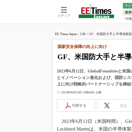
テク
業界
電池／エネル
ア
メディア
特
メ
福田昭の
LS
EE Times Japan
>
LSI
>
GF、米国防大手と半導体製造
福田昭の
マ
湯之上隆
国家安全保障の向上に向け
FP
大山聡の
GF、米国防大手と半
大原雄介
ック
2023年6月12日、GlobalFoundrie
リタイア
とイノベーション進化および、国防シス
学漂流記
上に向け戦略的パートナーシップを締結
世界を「
2023年06月14日 15時00分 公開
踊るバズワ
Buzzwo
印刷する
見る
この10
で起こる
2023年6月12日（米国時間）、Glo
製品分解
Lockheed Martinは、米国