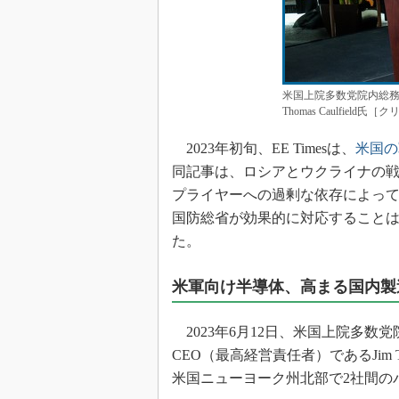
米国上院多数党院内総務のCh
Thomas Caulfield氏［
2023年初旬、EE Timesは、
米国の
同記事は、ロシアとウクライナの
プライヤーへの過剰な依存によって
国防総省が効果的に対応すること
た。
米軍向け半導体、高まる国内製
2023年6月12日、米国上院多数党院内総務の
CEO（最高経営責任者）であるJim Taic
米国ニューヨーク州北部で2社間の