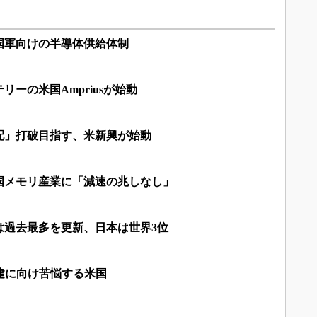
国軍向けの半導体供給体制
ーの米国Ampriusが始動
配」打破目指す、米新興が始動
国メモリ産業に「減速の兆しなし」
数は過去最多を更新、日本は世界3位
建に向け苦悩する米国