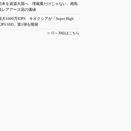
日本を資源大国へ 埋蔵量だけじゃない、南鳥
島レアアース泥の価値
最大1000万IOPS キオクシアが「Super High
IOPS SSD」第1弾を開発
≫
11～30位はこちら