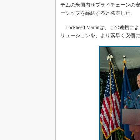
光伝送技
テムの米国内サプライチェーンの
“異端児
ーシップを締結すると発表した。
改革、執
イノベー
Lockheed Martinは、こ
リューションを、より素早く安価
JASA発
IHSア
「英語に
ための新