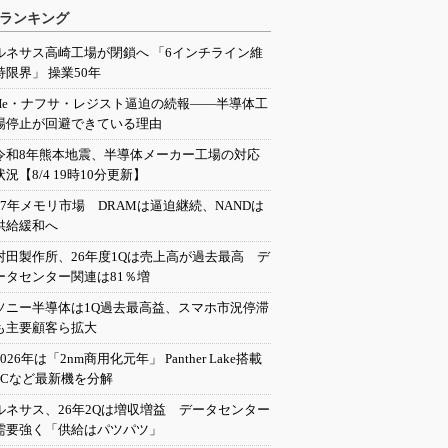
ランキング
ルネサス高崎工場が閉鎖へ 「6インチライン維
持限界」 操業50年
He・ナフサ・レジスト逼迫の続報――半導体工
場停止が回避できている理由
令和8年熊本地震、半導体メーカー工場の対応
状況【8/4 19時10分更新】
27年メモリ市場 DRAMは逼迫継続、NANDは
供給緩和へ
村田製作所、26年度1Qは売上高が過去最高 デ
ータセンター関連は81％増
ソニー半導体は1Q過去最高益、スマホ市況停滞
も主要顧客ら拡大
2026年は「2nm商用化元年」 Panther Lake搭載
PCなど最新機を分解
ルネサス、26年2Qは増収増益 データセンター
需要強く「供給はパツパツ」