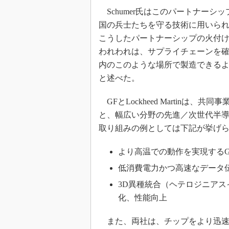
Schumer氏はこのパートナーシ
国の兵士たちを守る技術に用いら
こうしたパートナーシップの火付け
われわれは、サプライチェーンを
内のこのような場所で製造できる
と述べた。
GFとLockheed Martinは
と、幅広い分野の先進／次世代半
取り組みの例としては下記が挙げ
より高温での動作を実現するGaN-o
低消費電力かつ高速なデータ
3D異種統合（ヘテロジニア
化、性能向上
また、両社は、チップをより迅速