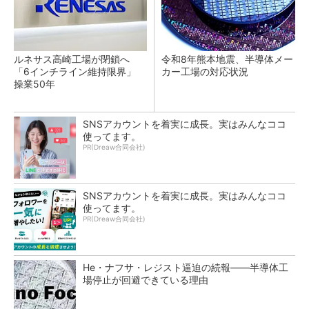
ルネサス高崎工場が閉鎖へ
令和8年熊本地震、半導体メー
「6インチライン維持限界」
カー工場の対応状況
操業50年
SNSアカウントを着実に成長。実はみんなココ
使ってます。
PR(Dreaw合同会社)
SNSアカウントを着実に成長。実はみんなココ
使ってます。
PR(Dreaw合同会社)
He・ナフサ・レジスト逼迫の続報――半導体工
場停止が回避できている理由