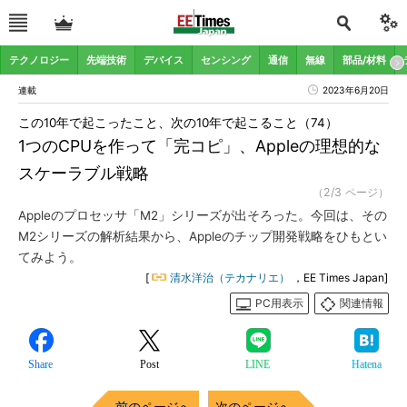
テクノロジー
先端技術
デバイス
センシング
通信
無線
部品/材料
連載
2023年6月20日
この10年で起こったこと、次の10年で起こること（74）
1つのCPUを作って「完コピ」、Appleの理想的な
スケーラブル戦略
（2/3 ページ）
Appleのプロセッサ「M2」シリーズが出そろった。今回は、その
M2シリーズの解析結果から、Appleのチップ開発戦略をひもとい
てみよう。
[
清水洋治（テカナリエ）
，EE Times Japan]
PC用表示
関連情報
Share
Post
LINE
Hatena
前のページへ
次のページへ