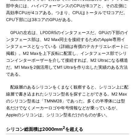
部中央には、ハイパフォーマンスのCPUが8コアと、その左側に
高効率CPUが4コアある。つまり、CPUはトータルで12コアだ。
CPU下部には38コアのGPUがある。
GPUの左右は、LPDDR5のインタフェースだ。GPUの下部のイ
ンタフェース部は、M2 Max同士を接続するためのApple専用イ
ンタフェースとなっている（詳細は有償のテカナリエレポートに
掲載）。M2 Maxを上下反転に配置し、インタフェース部でシリ
コンインターポーザーを介して接続すれば、M2 Ultraになる構造
だ。M1 Maxを2個活用してM1 Ultraを作り出した実績のある方法
である。
配線層のあるシリコンをくまなく観察すると、シリコン上に配
線層で書き込まれたシリコン型名を探すことができる。M2 Max
のシリコン型名は「TMNM28」であった。多くの半導体には型
名だけでなくメーカーロゴや年号情報などが乗っているが、
Appleのシリコンは、シリコン型名だけのものが多い。
2
シリコン総面積は2000mm
を超える