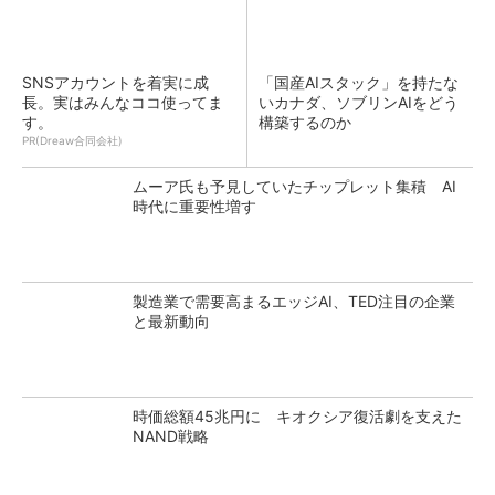
SNSアカウントを着実に成
「国産AIスタック」を持たな
長。実はみんなココ使ってま
いカナダ、ソブリンAIをどう
す。
構築するのか
PR(Dreaw合同会社)
ムーア氏も予見していたチップレット集積 AI
時代に重要性増す
製造業で需要高まるエッジAI、TED注目の企業
と最新動向
時価総額45兆円に キオクシア復活劇を支えた
NAND戦略