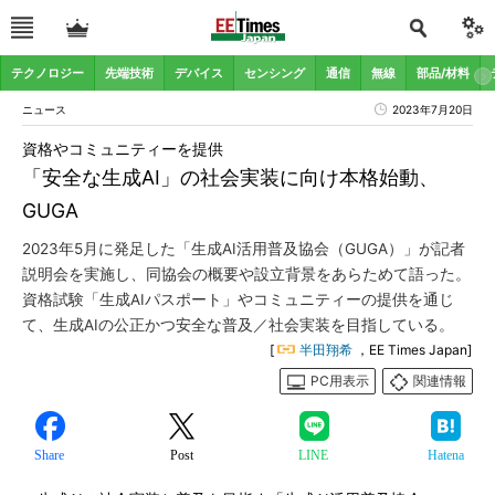
テクノロジー
先端技術
デバイス
センシング
通信
無線
部品/材料
ニュース
2023年7月20日
資格やコミュニティーを提供
「安全な生成AI」の社会実装に向け本格始動、
GUGA
2023年5月に発足した「生成AI活用普及協会（GUGA）」が記者
説明会を実施し、同協会の概要や設立背景をあらためて語った。
資格試験「生成AIパスポート」やコミュニティーの提供を通じ
て、生成AIの公正かつ安全な普及／社会実装を目指している。
[
半田翔希
，EE Times Japan]
PC用表示
関連情報
Share
Post
LINE
Hatena