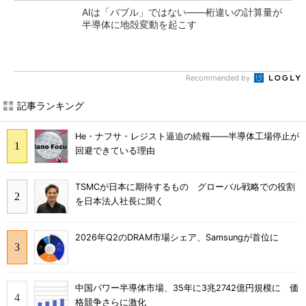
AIは「バブル」ではない――桁違いの計算量が
半導体に地殻変動を起こす
Recommended by
記事ランキング
He・ナフサ・レジスト逼迫の続報――半導体工場停止が
回避できている理由
TSMCが日本に期待するもの グローバル戦略での役割
を日本法人社長に聞く
2026年Q2のDRAM市場シェア、Samsungが首位に
中国パワー半導体市場、35年に3兆2742億円規模に 価
格競争さらに激化