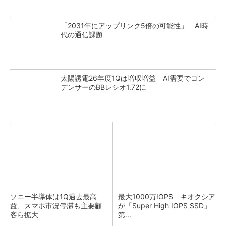
「2031年にアップリンク5倍の可能性」 AI時
代の通信課題
太陽誘電26年度1Qは増収増益 AI需要でコン
デンサーのBBレシオ1.72に
ソニー半導体は1Q過去最高
最大1000万IOPS キオクシア
益、スマホ市況停滞も主要顧
が「Super High IOPS SSD」
客ら拡大
第...