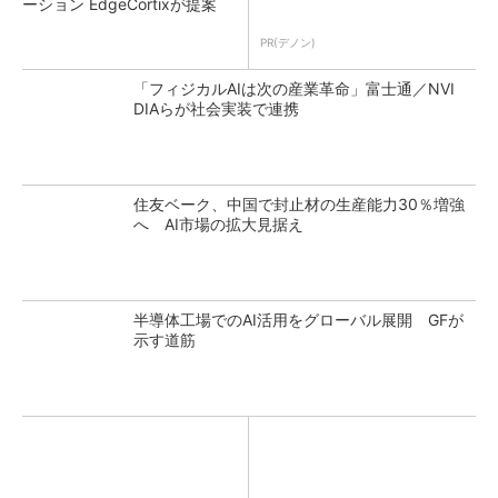
ーション EdgeCortixが提案
PR(デノン)
「フィジカルAIは次の産業革命」富士通／NVI
DIAらが社会実装で連携
住友ベーク、中国で封止材の生産能力30％増強
へ AI市場の拡大見据え
半導体工場でのAI活用をグローバル展開 GFが
示す道筋