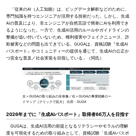
「従来のAI（人工知能）は、ビッグデータ解析などのために、
専門知識を持つエンジニアが活用する技術だった。しかし、生成
AIの普及により、非エンジニアが自然言語で簡単にAIを利用でき
るようになった。一方で、生成AI活用のルールやガイドラインの
整備が追い付いていないため、権利侵害やフェイクニュース、詐
欺被害などの問題も出てきている。GUGAは、資格試験『生成AI
パスポート』やコミュニティーの提供を通じて、生成AIの公正か
つ安全な普及／社会実装を目指している」（同氏）
左＝GUGAの取り組みの全体像／右＝GUGAの事業戦略ロー
ドマップ［クリックで拡大］ 出所：GUGA
2026年までに「生成AIパスポート」取得者66万人を目指す
GUGAは、生成AI活用の前提となるリテラシーやモラルの理解
度を可視化するための取り組みとして、資格試験「生成AIパスポ