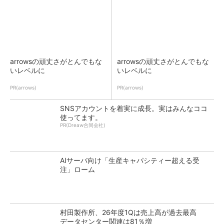
arrowsの頑丈さがとんでもな
arrowsの頑丈さがとんでもな
いレベルに
いレベルに
PR(arrows)
PR(arrows)
SNSアカウントを着実に成長。実はみんなココ
使ってます。
PR(Dreaw合同会社)
AIサーバ向け「生産キャパシティー超える受
注」ローム
村田製作所、26年度1Qは売上高が過去最高
データセンター関連は81％増