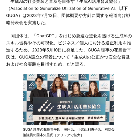
生成AIの社会実装と普及を目指す「生成AI活用普及協会」
（Association to Generalize Utilization of Generative AI、以下
GUGA）は2023年7月13日、団体概要や方針に関する報道向け戦
略発表会を実施した。
同団体は、「ChatGPT」をはじめ急速な進化を遂げる生成AIの
スキル習得やその可視化、ビジネス／個人における適正利用を推
進するため、2023年5月10日に発足した。GUGA 理事の花島晋平
氏は、GUGA設立の背景について「生成AIの公正かつ安全な普及
および社会実装を目指すため」だと語る。
GUGA 理事の花島晋平氏、澤円氏、小宮山利恵子氏、同協会
協議員の國本知里氏［クリックで拡大］