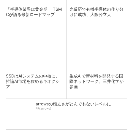
「半導体業界は黄金期」 TSM
光反応で有機半導体の作り分
Cが語る最新ロードマップ
けに成功、大阪公立大
SSDはAIシステムの中核に、
生成AIで新材料を開発する国
推論AI市場を攻めるキオクシ
際ネットワーク、三井化学が
ア
参画
arrowsの頑丈さがとんでもないレベルに
PR(arrows)