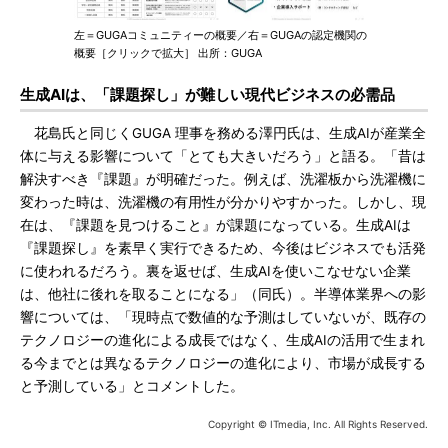
左＝GUGAコミュニティーの概要／右＝GUGAの認定機関の
概要［クリックで拡大］ 出所：GUGA
生成AIは、「課題探し」が難しい現代ビジネスの必需品
花島氏と同じくGUGA 理事を務める澤円氏は、生成AIが産業全
体に与える影響について「とても大きいだろう」と語る。「昔は
解決すべき『課題』が明確だった。例えば、洗濯板から洗濯機に
変わった時は、洗濯機の有用性が分かりやすかった。しかし、現
在は、『課題を見つけること』が課題になっている。生成AIは
『課題探し』を素早く実行できるため、今後はビジネスでも活発
に使われるだろう。裏を返せば、生成AIを使いこなせない企業
は、他社に後れを取ることになる」（同氏）。半導体業界への影
響については、「現時点で数値的な予測はしていないが、既存の
テクノロジーの進化による成長ではなく、生成AIの活用で生まれ
る今までとは異なるテクノロジーの進化により、市場が成長する
と予測している」とコメントした。
Copyright © ITmedia, Inc. All Rights Reserved.