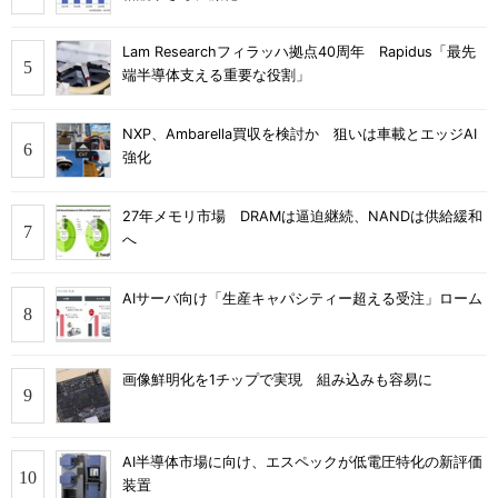
Lam Researchフィラッハ拠点40周年 Rapidus「最先
端半導体支える重要な役割」
NXP、Ambarella買収を検討か 狙いは車載とエッジAI
強化
27年メモリ市場 DRAMは逼迫継続、NANDは供給緩和
へ
AIサーバ向け「生産キャパシティー超える受注」ローム
画像鮮明化を1チップで実現 組み込みも容易に
AI半導体市場に向け、エスペックが低電圧特化の新評価
装置