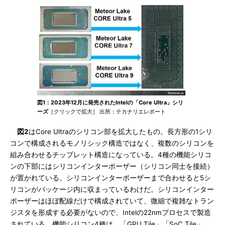
図1：2023年12月に発売されたIntelの「Core Ultra」シリ
ーズ
［クリックで拡大］ 出所：テカナリエレポート
図2
はCore Ultraのシリコン部を拡大したもの。長方形の1シリ
コンで構成されるモノリシック構造ではなく、複数のシリコンを
組み合わせるチップレット構造になっている。4種の機能シリコ
ンの下部にはシリコンインターポーザー（シリコン同士を接続）
が置かれている。シリコンインターポーザーまで合わせると5シ
リコンがパッケージ内に収まっているわけだ。シリコンインター
ポーザーはほぼ配線だけで構成されていて、微細で複雑なトラン
ジスタを形成する必要がないので、Intelの22nmプロセスで製造
されている。機能シリコン4種は、「GPU Tile」「SoC Tile」