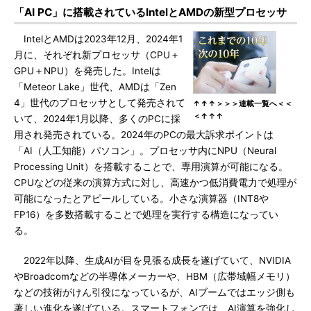
「AI PC」に搭載されているIntelとAMDの新型プロセッサ
IntelとAMDは2023年12月、2024年1
月に、それぞれ新プロセッサ（CPU＋
GPU＋NPU）を発売した。Intelは
「Meteor Lake」世代、AMDは「Zen
4」世代のプロセッサとして発売されて
↑↑↑＞＞＞連載一覧へ＜＜
＜↑↑↑
いて、2024年1月以降、多くのPCに採
用され発売されている。2024年のPCの最大訴求ポイントは
「AI（人工知能）パソコン」。プロセッサ内にNPU（Neural
Processing Unit）を搭載することで、専用演算が可能になる。
CPUなどの従来の演算方式に対し、高速かつ低消費電力で処理が
可能になったとアピールしている。小さな演算器（INT8や
FP16）を多数搭載することで処理を実行する構造になってい
る。
2022年以降、生成AIが目を見張る成長を遂げていて、NVIDIA
やBroadcomなどの半導体メーカーや、HBM（広帯域幅メモリ）
などの技術がけん引役になっているが、AIブームではエッジ側も
著しい進化を遂げている。スマートフォンでは、AI演算を強化し