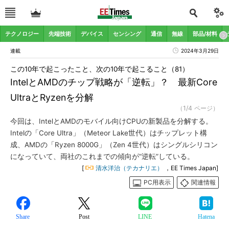
テクノロジー
先端技術
デバイス
センシング
通信
無線
部品/材料
連載
2024年3月29日
この10年で起こったこと、次の10年で起こること（81）
IntelとAMDのチップ戦略が「逆転」？ 最新Core
UltraとRyzenを分解
（1/4 ページ）
今回は、IntelとAMDのモバイル向けCPUの新製品を分解する。
Intelの「Core Ultra」（Meteor Lake世代）はチップレット構
成、AMDの「Ryzen 8000G」（Zen 4世代）はシングルシリコン
になっていて、両社のこれまでの傾向が“逆転”している。
[
清水洋治（テカナリエ）
，EE Times Japan]
PC用表示
関連情報
Share
Post
LINE
Hatena