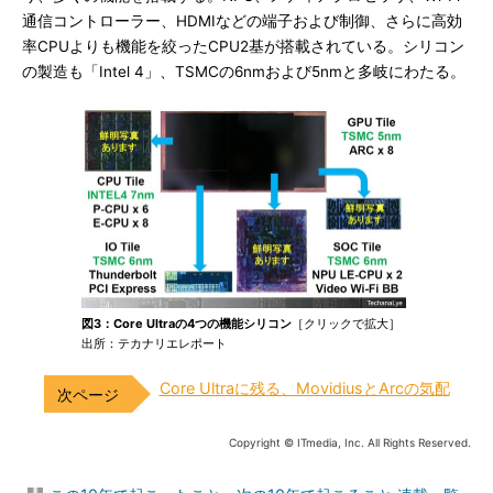
通信コントローラー、HDMIなどの端子および制御、さらに高効
率CPUよりも機能を絞ったCPU2基が搭載されている。シリコン
の製造も「Intel 4」、TSMCの6nmおよび5nmと多岐にわたる。
図3：Core Ultraの4つの機能シリコン
［クリックで拡大］
出所：テカナリエレポート
Core Ultraに残る、MovidiusとArcの気配
Copyright © ITmedia, Inc. All Rights Reserved.