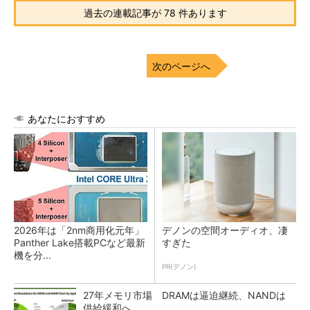
過去の連載記事が 78 件あります
次のページへ
あなたにおすすめ
2026年は「2nm商用化元年」
デノンの空間オーディオ、凄
Panther Lake搭載PCなど最新
すぎた
機を分...
PR(デノン)
27年メモリ市場 DRAMは逼迫継続、NANDは
供給緩和へ