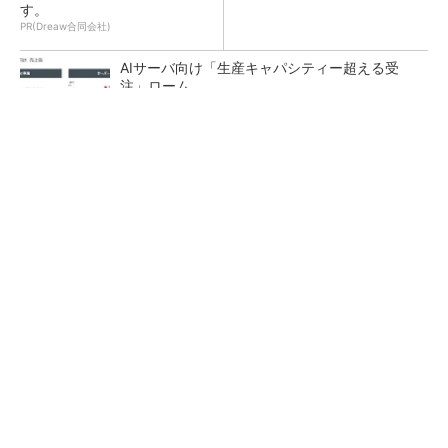
す。
PR(Dreaw合同会社)
AIサーバ向け「生産キャパシティー超える受
注」ローム
TSMCが日本に期待するもの グローバル戦略
での役割を日本法人社長に聞く
中国パワー半導体市場、35年に3兆2742億円規
模に 価格競争さらに激化