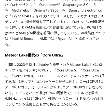
たプロセッサとして、Qualcommが「Snapdragon 8 Gen 3」
を、MediaTekが「Dimensity 9300」を、Samsung Electronics
が「Exynos 2400」を相次いでリリースした（テカナリエは、3
チップともに開封解析を完了している）。プロセッサのAI機能強
化に伴い、DRAMも高速化／大容量化し続けている。PC向けで
はIntelとAMDがAI機能を前面に押し出している。AI機能はIntelで
は「Intel AI Boost」、AMDでは「Ryzen AI」と命名されてい
る。
Meteor Lake世代の「Core Ultra」
図1
は2023年12月にIntelから発売されたMeteor Lake世代の3
チップ（モバイル向けCPU）、「Core Ultra 5」「Core Ultra
7」「Core Ultra 9」（ロー／ミドル／ハイ）のパッケージの様子
である。3チップともにパッケージ端子は同じ。ローはCPU14コ
ア、GPU7コア、ミドルハイはCPU16コア、GPU8コアとなって
いる。ミドルとハイの差はCPUの周波数で、ミドルでは最大
4.8GHz、ハイは5.1GHzだ。外観からもロー／ミドル／ハイは同
じシリコンを流用したものであることが分かる。