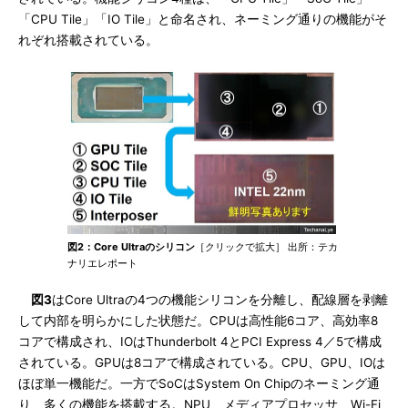
「CPU Tile」「IO Tile」と命名され、ネーミング通りの機能がそ
れぞれ搭載されている。
図2：Core Ultraのシリコン
［クリックで拡大］ 出所：テカ
ナリエレポート
図3
はCore Ultraの4つの機能シリコンを分離し、配線層を剥離
して内部を明らかにした状態だ。CPUは高性能6コア、高効率8
コアで構成され、IOはThunderbolt 4とPCI Express 4／5で構成
されている。GPUは8コアで構成されている。CPU、GPU、IOは
ほぼ単一機能だ。一方でSoCはSystem On Chipのネーミング通
り、多くの機能を搭載する。NPU、メディアプロセッサ、Wi-Fi