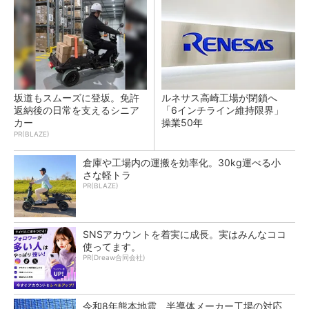
坂道もスムーズに登坂。免許
ルネサス高崎工場が閉鎖へ
返納後の日常を支えるシニア
「6インチライン維持限界」
カー
操業50年
PR(BLAZE)
倉庫や工場内の運搬を効率化。30kg運べる小
さな軽トラ
PR(BLAZE)
SNSアカウントを着実に成長。実はみんなココ
使ってます。
PR(Dreaw合同会社)
令和8年熊本地震、半導体メーカー工場の対応