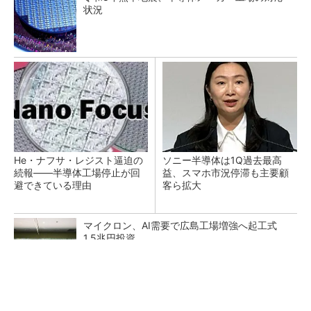
状況
He・ナフサ・レジスト逼迫の
ソニー半導体は1Q過去最高
続報――半導体工場停止が回
益、スマホ市況停滞も主要顧
避できている理由
客ら拡大
マイクロン、AI需要で広島工場増強へ起工式
1.5兆円投資
SNSアカウントを着実に成長。実はみんなココ
使ってます。