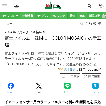
テクノロジー
先端技術
デバイス
センシング
通信
無線
部品/材料
ニュース
2024年6月18日
2024年12月末より本格稼働
富士フイルム、韓国に「COLOR MOSAIC」の新工
場
富士フイルムが韓国平澤市に建設していたイメージセンサー用カ
ラーフィルター材料の新工場が竣工した。2024年12月末より
「COLOR MOSAIC（カラーモザイク）」の生産を始める予定。
[
馬本隆綱
，EE Times Japan]
PC用表示
関連情報
Share
Post
LINE
Hatena
イメージセンサー用カラーフィルター材料の生産拠点を拡充