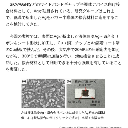
SiCやGaNなどのワイドバンドギャップ半導体デバイス向け接
合材料として、Agが注目されている。研究グループはこれま
で、低温で析出したAgをパワー半導体の接合材料に応用するこ
とを検討してきた。
今回の実験では、表面にAgが析出した液体急冷Ag－Si合金リ
ボンをシート形状に加工し、Cu（銅）チップとAg蒸着コート済
のCu基板で挟んだ。その後、大気中で20MPaの圧縮応力を加え
ながら、300℃で1時間の加熱を行い、焼結接合させることに成
功した。接合材料として利用できる十分な強度を有していること
を実証した。
左は液体急冷Ag－Si合金リボン上に成長したAg析出のSEM
像、右は焼結接合の例［クリックで拡大］ 出所：大阪大学
Copyright © ITmedia, Inc. All Rights Reserved.