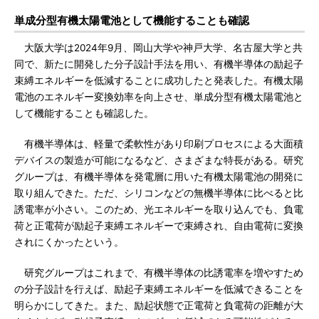
単成分型有機太陽電池として機能することも確認
大阪大学は2024年9月、岡山大学や神戸大学、名古屋大学と共
同で、新たに開発した分子設計手法を用い、有機半導体の励起子
束縛エネルギーを低減することに成功したと発表した。有機太陽
電池のエネルギー変換効率を向上させ、単成分型有機太陽電池と
して機能することも確認した。
有機半導体は、軽量で柔軟性があり印刷プロセスによる大面積
デバイスの製造が可能になるなど、さまざまな特長がある。研究
グループは、有機半導体を発電層に用いた有機太陽電池の開発に
取り組んできた。ただ、シリコンなどの無機半導体に比べると比
誘電率が小さい。このため、光エネルギーを取り込んでも、負電
荷と正電荷が励起子束縛エネルギーで束縛され、自由電荷に変換
されにくかったという。
研究グループはこれまで、有機半導体の比誘電率を増やすため
の分子設計を行えば、励起子束縛エネルギーを低減できることを
明らかにしてきた。また、励起状態で正電荷と負電荷の距離が大