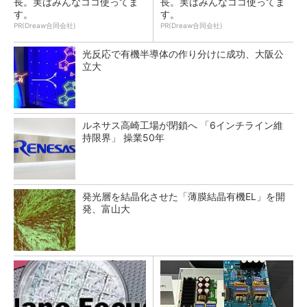
長。実はみんなココ使ってま
長。実はみんなココ使ってま
す。
す。
PR(Dreaw合同会社)
PR(Dreaw合同会社)
光反応で有機半導体の作り分けに成功、大阪公
立大
ルネサス高崎工場が閉鎖へ 「6インチライン維
持限界」 操業50年
発光層を結晶化させた「薄膜結晶有機EL」を開
発、富山大