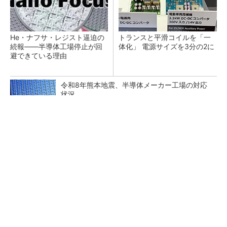
He・ナフサ・レジスト逼迫の
トランスと平滑コイルを「一
続報――半導体工場停止が回
体化」 電源サイズを3分の2に
避できている理由
令和8年熊本地震、半導体メーカー工場の対応
状況
Wi-Fiの2.4GHz帯電波で発電、東北大学らが開
発
村田製作所、26年度1Qは売上高が過去最高
データセンター関連は81％増