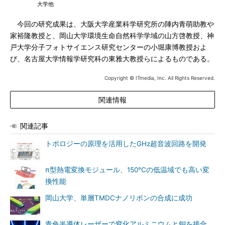
大学他
今回の研究成果は、大阪大学産業科学研究所の陣内青萌助教や
家裕隆教授と、岡山大学環境生命自然科学学域の山方啓教授、神
戸大学分子フォトサイエンス研究センターの小堀康博教授およ
び、名古屋大学情報学研究科の東雅大教授らによるものである。
Copyright © ITmedia, Inc. All Rights Reserved.
関連情報
関連記事
トポロジーの原理を活用したGHz超音波回路を開発
π型熱電変換モジュール、150℃の低温域でも高い変
換性能
岡山大学、単層TMDCナノリボンの合成に成功
青色半導体レーザーで窒化アルミニウムと銅を接合