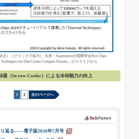
クリックで拡大］ 出所：Supermicroが国際学会Hot Chips
ques for Data Center Compute Density」のスライドから
器（In-row Cooler）による冷却能力の向上
1
|
2
次のページへ
り返る――電子版2026年7月号