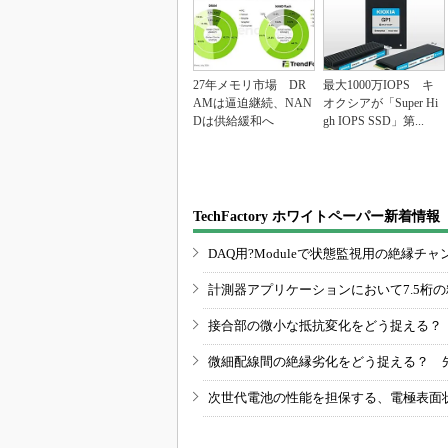
27年メモリ市場 DR
最大1000万IOPS キ
AMは逼迫継続、NAN
オクシアが「Super Hi
Dは供給緩和へ
gh IOPS SSD」第...
TechFactory ホワイトペーパー新着情報
DAQ用?Moduleで状態監視用の絶縁
計測器アプリケーションにおいて7.5桁
接合部の微小な抵抗変化をどう捉える？
微細配線間の絶縁劣化をどう捉える？ 
次世代電池の性能を担保する、電極表面