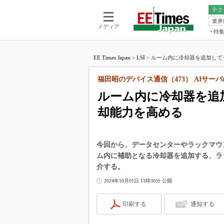
テク
業界
電池／エネル
ア
メディア
特
メ
福田昭の
LS
EE Times Japan
>
LSI
>
ルーム内に冷却器を追加してラ
福田昭の
マ
湯之上隆
福田昭のデバイス通信（473） AIサー
FP
大山聡の
ルーム内に冷却器を追
大原雄介
却能力を高める
ック
リタイア
学漂流記
今回から、データセンターやラックマウ
世界を「
ム内に補助となる冷却器を追加する、ラ
介する。
踊るバズワ
Buzzwo
2024年10月01日 11時30分 公開
この10
で起こる
印刷する
通知する
製品分解