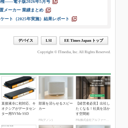
権――電子版2026年5月号
装置メーカー 業績まとめ
ケート（2025年実施）結果レポート
デバイス
LSI
EE Times Japan トップ
Copyright © ITmedia, Inc. All Rights Reserved.
直接液冷に初対応、キ
部屋を沼らせるスピー
【経営者必見】出社し
オクシアがデータセン
カー
たくなる！社員を活か
ター用NVMe SSD
す空間術
PR(デノン)
PR(株式会社アルファーテクノ)