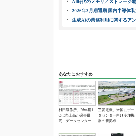
AI時代のメモリ／ストレージ覇
2026年3月期通期 国内半導体
生成AIの業務利用に関するアン
あなたにおすすめ
村田製作所、26年度1
三菱電機、米国にデー
Qは売上高が過去最
タセンター向け冷却機
高 データセンター関
器の新拠点
連は81％増