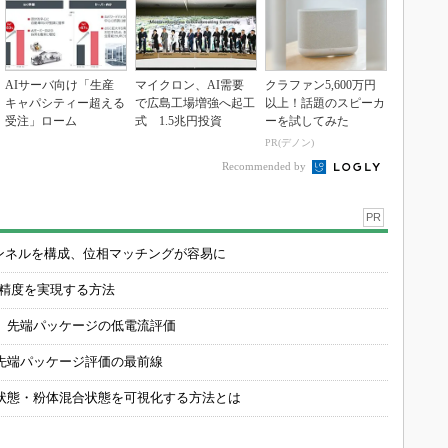
AIサーバ向け「生産
マイクロン、AI需要
クラファン5,600万円
キャパシティー超える
で広島工場増強へ起工
以上！話題のスピーカ
受注」ローム
式 1.5兆円投資
ーを試してみた
PR(デノン)
Recommended by
PR
チャンネルを構成、位相マッチングが容易に
の精度を実現する方法
 先端パッケージの低電流評価
先端パッケージ評価の最前線
状態・粉体混合状態を可視化する方法とは