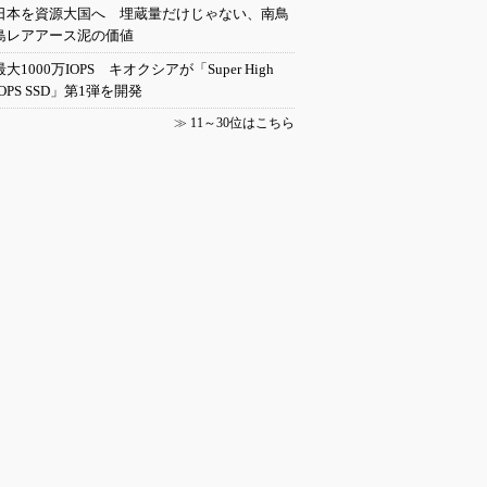
日本を資源大国へ 埋蔵量だけじゃない、南鳥
島レアアース泥の価値
最大1000万IOPS キオクシアが「Super High
IOPS SSD」第1弾を開発
≫
11～30位はこちら