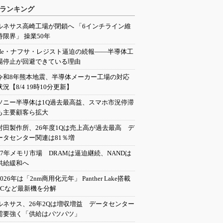
ランキング
ルネサス高崎工場が閉鎖へ 「6インチライン維
持限界」 操業50年
He・ナフサ・レジスト逼迫の続報――半導体工
場停止が回避できている理由
令和8年熊本地震、半導体メーカー工場の対応
状況【8/4 19時10分更新】
ソニー半導体は1Q過去最高益、スマホ市況停滞
も主要顧客ら拡大
村田製作所、26年度1Qは売上高が過去最高 デ
ータセンター関連は81％増
27年メモリ市場 DRAMは逼迫継続、NANDは
供給緩和へ
2026年は「2nm商用化元年」 Panther Lake搭載
PCなど最新機を分解
ルネサス、26年2Qは増収増益 データセンター
需要強く「供給はパツパツ」