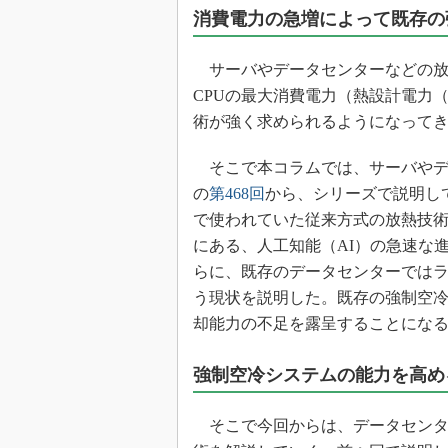
光伝送技
消費電力の急増によって既存の
“異端児
改革、執
サーバやデータセンターなどの放
イノベー
CPUの最大消費電力（熱設計電力
JASA発
術が強く求められるようになって
IHSア
そこで本コラムでは、サーバやデ
「英語に
の
第468回
から、シリーズで説明し
ための新
で使われていた従来方式の放熱技
にある、人工知能（AI）の急速な進
らに、既存のデータセンターでは
う現状を説明した。既存の強制空
却能力の不足を露呈することにな
強制空冷システムの能力を高め
そこで今回からは、データセンタ