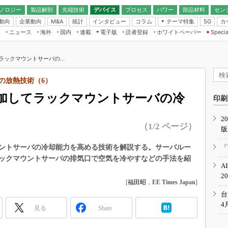
ノロジー
製品解剖
先端技術
デバイス
プロセス
パワー
部品材料
セン
動向
企業動向
統計
インタビュー
コラム
テーマ特集
カ
M&A
5G
ギー
ナログ
無線
集
ニュース
海外
国内
連載
電子版
読者登録
ホワイトペーパー
Specia
フィジカルAI
IoT・エッジコ
モリ
EXPO
Microchip情報
ストレージ通信
EE Times Japan×EDN Japan統合電
エッジAI
子版
I
SEMICON Japan
ックマウントサーバの...
デバイス通信
パワーエレクトロニクス
電子ブックレット
イコン
CEATEC
のナノフォーカス
バの放熱技術（6）
半導体後工程
GA
EdgeTech＋
業界スコープ
加してラックマウントサーバの冷
読者調査（EE Times Research）
印刷
TECHNO-FRONT
のエレ・組み込みプレイバ
カーボンニュートラル
2
人とくるま展
（1/2 ページ）
版
IoT
直前エンジニアの社会人大
電源設計（EDN Japan）
ントサーバの冷却能力を高める技術を解説する。サーバルー
「
数字」で回してみよう
ックマウントサーバの排気口で空気を冷やすなどの手法を紹
エレクトロニクス入門（EDN
A
Japan）
ード ～Behind the
2
rd
[
福田昭
，
EE Times Japan
]
年で起こったこと、次の10年
台
こと
4
見る
Share
で探るアジアの新トレンド