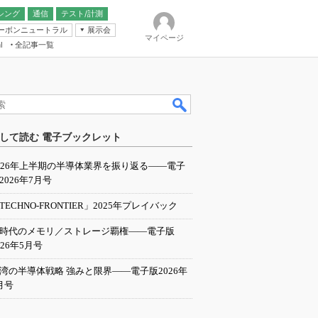
シング
通信
テスト/計測
ーボンニュートラル
展示会
マイページ
全記事一覧
l
ンピューティング
して読む 電子ブックレット
IER
026年上半期の半導体業界を振り返る――電子
2026年7月号
TECHNO-FRONTIER」2025年プレイバック
I時代のメモリ／ストレージ覇権――電子版
026年5月号
湾の半導体戦略 強みと限界――電子版2026年
月号