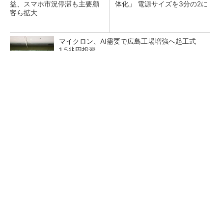
益、スマホ市況停滞も主要顧
体化」 電源サイズを3分の2に
客ら拡大
マイクロン、AI需要で広島工場増強へ起工式
1.5兆円投資
He・ナフサ・レジスト逼迫の続報――半導体工
場停止が回避できている理由
中国最大のDRAMメーカーCXMTがIPOへ 増
産とHBM開発で存在感