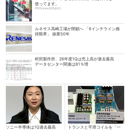
使ってます。
PR(Dreaw合同会社)
ルネサス高崎工場が閉鎖へ 「6インチライン維
持限界」 操業50年
村田製作所、26年度1Qは売上高が過去最高
データセンター関連は81％増
ソニー半導体は1Q過去最高
トランスと平滑コイルを「一