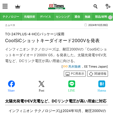
テクノロジー
先端技術
デバイス
センシング
通信
無線
部品/材料
ニュース
2024年10月29日
TO-247PLUS-4-HCCパッケージ採用
CoolSiCショットキーダイオード2000Vを発表
インフィニオン テクノロジーズは、耐圧2000Vの「CoolSiCショ
ットキーダイオード2000V G5」を発表した。太陽光発電やEV充
電など、DCリンク電圧が高い用途に向ける。
[
馬本隆綱
，EE Times Japan]
PC用表示
関連情報
Share
Post
LINE
Hatena
太陽光発電やEV充電など、DCリンク電圧が高い用途に対応
インフィニオン テクノロジーズは2024年10月、耐圧2000Vの