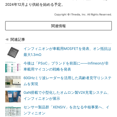
2024年12月より供給を始める予定。
Copyright © ITmedia, Inc. All Rights Reserved.
関連情報
関連記事
インフィニオンが車載用MOSFETを発表、オン抵抗は
最大1.3mΩ
今後は「PSoC」ブランドを前面に――Infineonが非
車載用マイコンの戦略を発表
60GHzミリ波レーダーを活用した高齢者見守りシステ
ムを実現
GaN搭載で小型化したオムロン製V2X充電システム、
インフィニオンが展示
センサー製品群「XENSIV」を次なる中核事業へ、イ
ンフィニオン