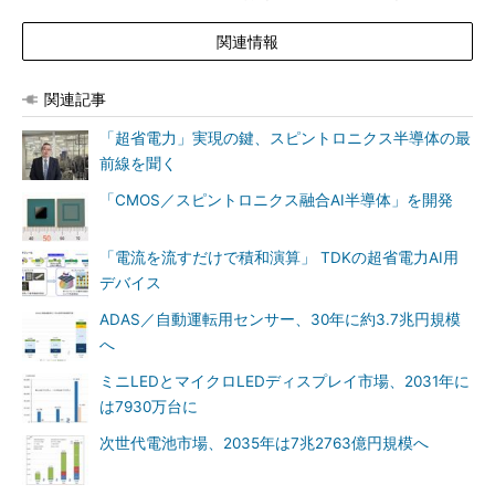
関連情報
関連記事
「超省電力」実現の鍵、スピントロニクス半導体の最
前線を聞く
「CMOS／スピントロニクス融合AI半導体」を開発
「電流を流すだけで積和演算」 TDKの超省電力AI用
デバイス
ADAS／自動運転用センサー、30年に約3.7兆円規模
へ
ミニLEDとマイクロLEDディスプレイ市場、2031年に
は7930万台に
次世代電池市場、2035年は7兆2763億円規模へ