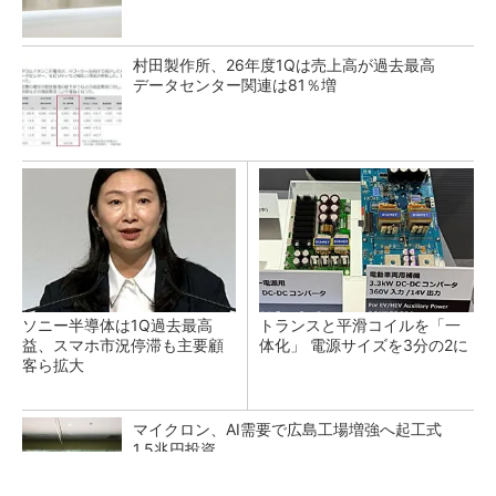
村田製作所、26年度1Qは売上高が過去最高
データセンター関連は81％増
ソニー半導体は1Q過去最高
トランスと平滑コイルを「一
益、スマホ市況停滞も主要顧
体化」 電源サイズを3分の2に
客ら拡大
マイクロン、AI需要で広島工場増強へ起工式
1.5兆円投資