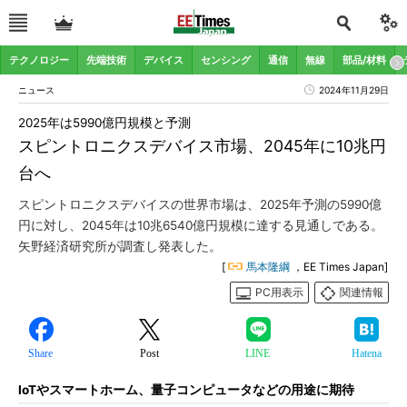
テクノロジー
先端技術
デバイス
センシング
通信
無線
部品/材料
ニュース
2024年11月29日
2025年は5990億円規模と予測
スピントロニクスデバイス市場、2045年に10兆円
台へ
スピントロニクスデバイスの世界市場は、2025年予測の5990億
円に対し、2045年は10兆6540億円規模に達する見通しである。
矢野経済研究所が調査し発表した。
[
馬本隆綱
，EE Times Japan]
PC用表示
関連情報
Share
Post
LINE
Hatena
IoTやスマートホーム、量子コンピュータなどの用途に期待