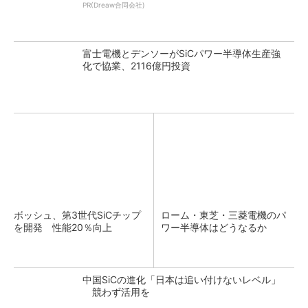
PR(Dreaw合同会社)
富士電機とデンソーがSiCパワー半導体生産強
化で協業、2116億円投資
ボッシュ、第3世代SiCチップ
ローム・東芝・三菱電機のパ
を開発 性能20％向上
ワー半導体はどうなるか
中国SiCの進化「日本は追い付けないレベル」
競わず活用を