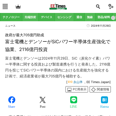
テクノロジー
先端技術
デバイス
センシング
通信
無線
部品/材料
ニュース
2024年11月29日
政府が最大705億円助成
富士電機とデンソーがSiCパワー半導体生産強化で
協業、2116億円投資
富士電機とデンソーは2024年11月29日、SiC（炭化ケイ素）パワ
ー半導体に関する投資および製造連携を行うと発表した。2116億
円を投じてSiCパワー半導体の国内における生産能力を強化する
計画で、経済産業省が最大705億円を補助する。
[
永山準
，EE Times Japan]
PC用表示
関連情報
Share
Post
LINE
Hatena