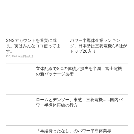
SNSアカウントを着実に成
パワー半導体企業ランキン
長。実はみんなココ使ってま
グ、日本勢は三菱電機ら5社が
す。
トップ20入り
PR(Dreaw合同会社)
立体配線でSiCの体積／損失を半減 富士電機
の新パッケージ技術
ロームとデンソー、東芝、三菱電機……国内パ
ワー半導体再編の行方
「再編待ったなし」のパワー半導体業界