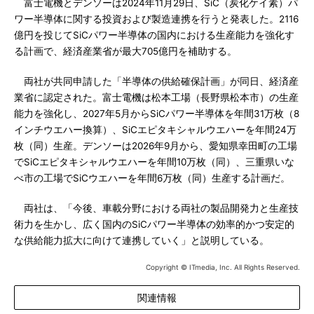
富士電機とデンソーは2024年11月29日、SiC（炭化ケイ素）パ
ワー半導体に関する投資および製造連携を行うと発表した。2116
億円を投じてSiCパワー半導体の国内における生産能力を強化す
る計画で、経済産業省が最大705億円を補助する。
両社が共同申請した「半導体の供給確保計画」が同日、経済産
業省に認定された。富士電機は松本工場（長野県松本市）の生産
能力を強化し、2027年5月からSiCパワー半導体を年間31万枚（8
インチウエハー換算）、SiCエピタキシャルウエハーを年間24万
枚（同）生産。デンソーは2026年9月から、愛知県幸田町の工場
でSiCエピタキシャルウエハーを年間10万枚（同）、三重県いな
べ市の工場でSiCウエハーを年間6万枚（同）生産する計画だ。
両社は、「今後、車載分野における両社の製品開発力と生産技
術力を生かし、広く国内のSiCパワー半導体の効率的かつ安定的
な供給能力拡大に向けて連携していく」と説明している。
Copyright © ITmedia, Inc. All Rights Reserved.
関連情報