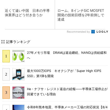
近くて遠い中国 日本の半導
ローム、8インチSiC MOSFET
体業界はどう付き合うか
開発の技術目標を2年前倒しで
達成
Recommended by
記事ランキング
27年メモリ市場 DRAMは逼迫継続、NANDは供給緩和
へ
最大1000万IOPS キオクシアが「Super High IOPS
SSD」第1弾を開発
He・ナフサ・レジスト逼迫の続報――半導体工場停止が
回避できている理由
令和8年熊本地震、半導体メーカー工場の対応状況【8/4