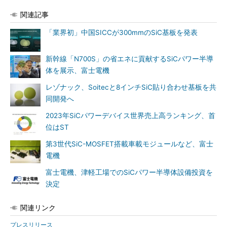
関連記事
「業界初」中国SICCが300mmのSiC基板を発表
新幹線「N700S」の省エネに貢献するSiCパワー半導
体を展示、富士電機
レゾナック、Soitecと8インチSiC貼り合わせ基板を共
同開発へ
2023年SiCパワーデバイス世界売上高ランキング、首
位はST
第3世代SiC-MOSFET搭載車載モジュールなど、富士
電機
富士電機、津軽工場でのSiCパワー半導体設備投資を
決定
関連リンク
プレスリリース