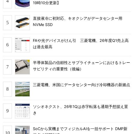
19時10分更新】
直接液冷に初対応、キオクシアがデータセンター用
NVMe SSD
FAや光デバイスがけん引 三菱電機、26年度Q1売上高
は過去最高
半導体製品の信頼性とサプライチェーンにおけるトレー
サビリティの重要性（後編）
三菱電機、米国にデータセンター向け冷却機器の新拠点
ソシオネクスト、26年1Qは赤字転落も通期予想据え置
き
SoCから実機までフィジカルAIを一括サポート DMP新