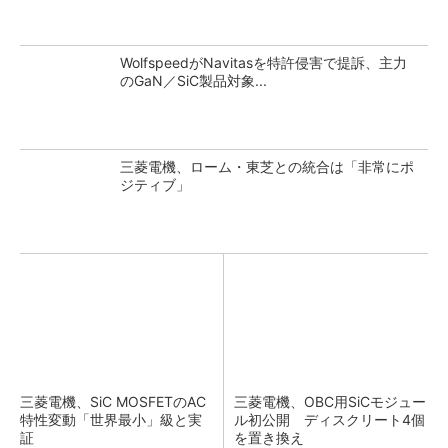
WolfspeedがNavitasを特許侵害で提訴、主力
のGaN／SiC製品対象...
三菱電機、ローム・東芝との統合は「非常にポ
ジティブ」
三菱電機、SiC MOSFETのAC
三菱電機、OBC用SiCモジュー
特性変動「世界最小」級と実
ル初公開 ディスクリート4個
証
を置き換え