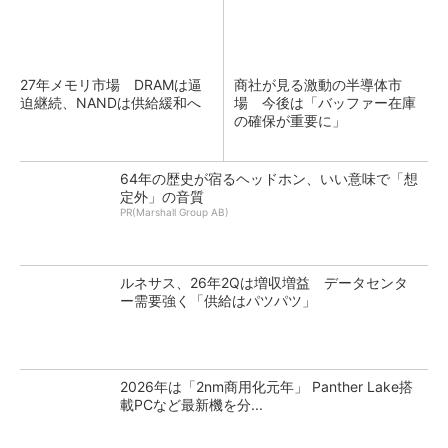
27年メモリ市場 DRAMは逼
商社が見る激動の半導体市
迫継続、NANDは供給緩和へ
場 今後は「バッファー在庫
の確保が重要に」
64年の歴史が宿るヘッドホン、いい意味で「想
定外」の音質
PR(Marshall Group AB)
ルネサス、26年2Qは増収増益 データセンタ
ー需要強く「供給はパツパツ」
2026年は「2nm商用化元年」 Panther Lake搭
載PCなど最新機を分...