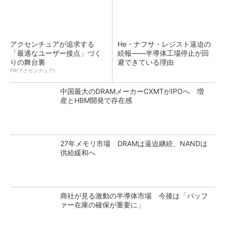
アクセンチュアが追求する
He・ナフサ・レジスト逼迫の
「最適なユーザー接点」づく
続報――半導体工場停止が回
りの舞台裏
避できている理由
PR(アクセンチュア)
中国最大のDRAMメーカーCXMTがIPOへ 増
産とHBM開発で存在感
27年メモリ市場 DRAMは逼迫継続、NANDは
供給緩和へ
商社が見る激動の半導体市場 今後は「バッフ
ァー在庫の確保が重要に」