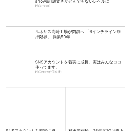
arrowsの頑丈さがとんでもないレベルに
PR(arrows)
ルネサス高崎工場が閉鎖へ 「6インチライン維
持限界」 操業50年
SNSアカウントを着実に成長。実はみんなココ
使ってます。
PR(Dreaw合同会社)
SNSアカウントを着実に成
村田製作所、26年度1Qは売上