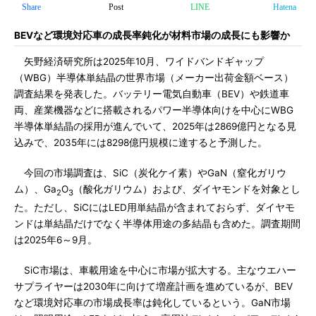
Share
Post
LINE
Hatena
BEVなど環境対応車の成長率鈍化が材料市場の成長にも影響か
矢野経済研究所は2025年10月、ワイドバンドギャップ
（WBG）半導体単結晶の世界市場（メーカー出荷金額ベース）
調査結果を発表した。バッテリー電気自動車（BEV）や鉄道車
両、産業機器などに搭載されるパワー半導体向けを中心にWBG
半導体単結晶の採用が進んでいて、2025年は2869億円となる見
込みで、2035年には8298億円規模に達すると予測した。
今回の市場調査は、SiC（炭化ケイ素）やGaN（窒化ガリウ
ム）、Ga
O
（酸化ガリウム）および、ダイヤモンドを対象とし
2
3
た。ただし、SiCにはLED用単結晶が含まれておらず、ダイヤモ
ンドは単結晶だけでなく半導体用途の多結晶も含めた。調査期間
は2025年6～9月。
SiC市場は、車載用途を中心に市場が拡大する。主なウエハー
サプライヤーは2030年に向けて増産計画を進めているが、BEV
など環境対応車の市場成長率は鈍化しているという。GaN市場