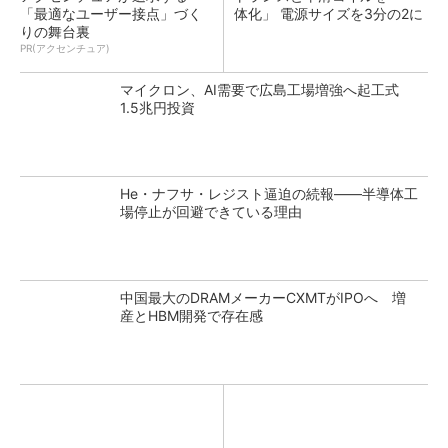
「最適なユーザー接点」づく
体化」 電源サイズを3分の2に
りの舞台裏
PR(アクセンチュア)
マイクロン、AI需要で広島工場増強へ起工式
1.5兆円投資
He・ナフサ・レジスト逼迫の続報――半導体工
場停止が回避できている理由
中国最大のDRAMメーカーCXMTがIPOへ 増
産とHBM開発で存在感