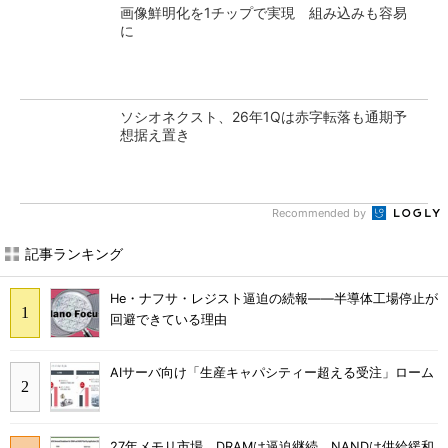
画像鮮明化を1チップで実現 組み込みも容易
に
ソシオネクスト、26年1Qは赤字転落も通期予
想据え置き
Recommended by
記事ランキング
He・ナフサ・レジスト逼迫の続報――半導体工場停止が
回避できている理由
AIサーバ向け「生産キャパシティー超える受注」ローム
27年メモリ市場 DRAMは逼迫継続、NANDは供給緩和