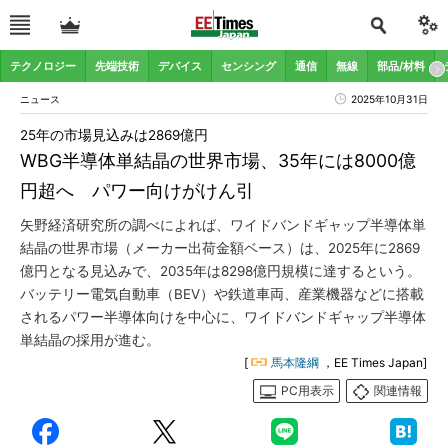
テクノロジー
先端技術
デバイス
センシング
通信
無線
部品/材料
ニュース
2025年10月31日
25年の市場見込みは2869億円
WBG半導体単結晶の世界市場、35年には8000億
円超へ パワー向けがけん引
矢野経済研究所の調べによれば、ワイドバンドギャップ半導体単
結晶の世界市場（メーカー出荷金額ベース）は、2025年に2869
億円となる見込みで、2035年は8298億円規模に達するという。
バッテリー電気自動車（BEV）や鉄道車両、産業機器などに搭載
されるパワー半導体向けを中心に、ワイドバンドギャップ半導体
単結晶の採用が進む。
[
馬本隆綱
，EE Times Japan]
PC用表示
関連情報