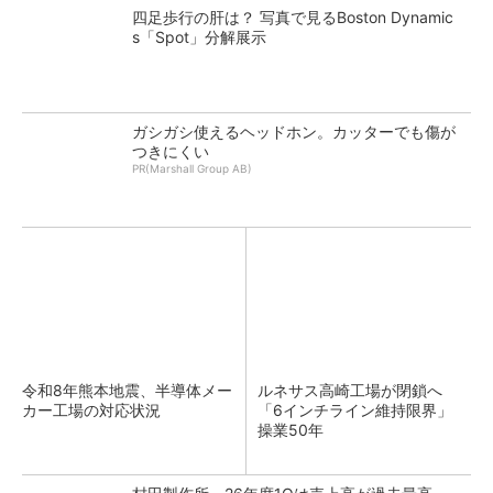
四足歩行の肝は？ 写真で見るBoston Dynamic
s「Spot」分解展示
ガシガシ使えるヘッドホン。カッターでも傷が
つきにくい
PR(Marshall Group AB)
令和8年熊本地震、半導体メー
ルネサス高崎工場が閉鎖へ
カー工場の対応状況
「6インチライン維持限界」
操業50年