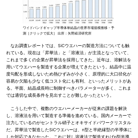
ワイドバンドギャップ半導体単結晶の世界市場規模推移・予
測［クリックで拡大］ 出所：矢野経済研究所
なお調査レポートでは、SiCウエハーの製造方法についても触
れている。現在は「昇華法」と「溶液法」が主流となっていて、
これまで多くの企業が昇華法を採用してきた。近年は、溶解法を
用いてウエハーを製造する企業が増えてきたという。結晶中に温
度勾配を形成しないため熱ひずみが小さく、原理的に大口径化が
容易か欠陥も少なく低コスト化にも有利、といったメリットがあ
る。半面、結晶成長時に制御すべきパラメーターが多く、これま
では適切な成長条件を見出すことが難しかったという。
こうした中で、複数のウエハーメーカーが従来の課題を解決
し、溶液法を用いて製造する準備を進めている。国内メーカーで
注力しているのがセントラル硝子とオキサイドパワークリスタル
だ。昇華法で製造したSiCウエハーは、n型と半絶縁型の半導体に
しか対応できなかった。これに対し溶液法で製造すればp型半導