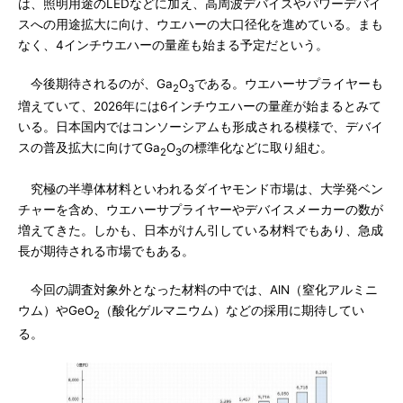
は、照明用途のLEDなどに加え、高周波デバイスやパワーデバイ
スへの用途拡大に向け、ウエハーの大口径化を進めている。まも
なく、4インチウエハーの量産も始まる予定だという。
今後期待されるのが、Ga
O
である。ウエハーサプライヤーも
2
3
増えていて、2026年には6インチウエハーの量産が始まるとみて
いる。日本国内ではコンソーシアムも形成される模様で、デバイ
スの普及拡大に向けてGa
O
の標準化などに取り組む。
2
3
究極の半導体材料といわれるダイヤモンド市場は、大学発ベン
チャーを含め、ウエハーサプライヤーやデバイスメーカーの数が
増えてきた。しかも、日本がけん引している材料でもあり、急成
長が期待される市場でもある。
今回の調査対象外となった材料の中では、AlN（窒化アルミニ
ウム）やGeO
（酸化ゲルマニウム）などの採用に期待してい
2
る。