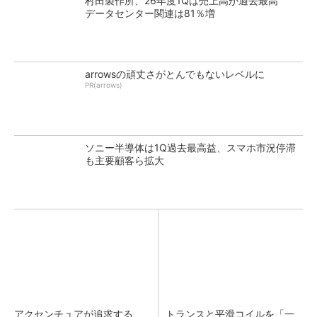
村田製作所、26年度1Qは売上高が過去最高
データセンター関連は81％増
arrowsの頑丈さがとんでもないレベルに
PR(arrows)
ソニー半導体は1Q過去最高益、スマホ市況停滞
も主要顧客ら拡大
アクセンチュアが追求する
トランスと平滑コイルを「一