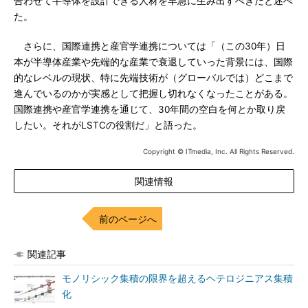
合わせて半導体を設計できる人材を早急に生み出すべきだと述べ
た。
さらに、国際連携と産官学連携については「（この30年）日
本が半導体産業や先端的な産業で衰退していった背景には、国際
的なレベルの現状、特に先端技術が（グローバルでは）どこまで
進んでいるのかが実感として把握し切れなくなったことがある。
国際連携や産官学連携を通じて、30年間の空白を何とか取り戻
したい。それがLSTCの役割だ」と語った。
Copyright © ITmedia, Inc. All Rights Reserved.
関連情報
前のページへ
関連記事
モノリシック集積の限界を超えるヘテロジニアス集積
化