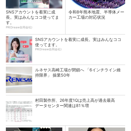
SNSアカウントを着実に成
令和8年熊本地震、半導体メー
長。実はみんなココ使ってま
カー工場の対応状況
す。
PR(Dreaw合同会社)
SNSアカウントを着実に成長。実はみんなココ
使ってます。
PR(Dreaw合同会社)
ルネサス高崎工場が閉鎖へ 「6インチライン維
持限界」 操業50年
村田製作所、26年度1Qは売上高が過去最高
データセンター関連は81％増