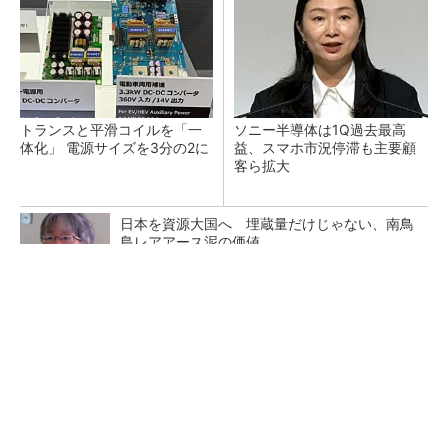
トランスと平滑コイルを「一
ソニー半導体は1Q過去最高
体化」 電源サイズを3分の2に
益、スマホ市況停滞も主要顧
客ら拡大
日本を資源大国へ 埋蔵量だけじゃない、南鳥
島レアアース泥の価値
三菱電機、第5世代SiC MOSFETの核 オン抵
抗25％減の独自構造
マイクロン、AI需要で広島工場増強へ起工式