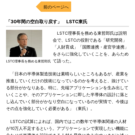
前のページへ
「30年間の空白取り戻す」 LSTC東氏
LSTC理事長を務める東哲郎氏は説明
会で、LSTCの役割である「研究開発」
「人財育成」「国際連携・産官学連携」
をさらに強化していくことを、あらため
て語った。
LSTC理事長を務める東哲郎氏
「日本の半導体製造技術は素晴らしいところもあるが、産業を
推進していくだけの技術になっているのかを考えると、抜けてい
る部分がかなりある。特に、先端アプリケーションを生み出して
いくことや、そのアプリケーションに即した半導体の設計に落と
し込んでいく部分がかなり空白になっているのが実情で、今後は
その点を強化していく必要がある」（東氏）。
LSTCの試算によれば、国内ではこの数年で半導体関連の人材
が10万人不足するという。アプリケーションで実現したい機能に