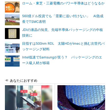
ローム・東芝・三菱電機のパワー半導体はどうなるか
560億ドル投資でも「需要に追い付けない」 AI急成
長でTSMC表明
JDIの液晶の知見、先端半導体パッケージングの中核
技術に
目指すは500nm RDL 太陽HDがimecと挑む次世代パ
ッケージング材料
Intel低迷でSamsungが笑う？ パッケージングのエ
ース級人材が移籍
あなたにおすすめ