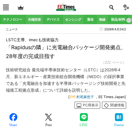
テクノロジー
先端技術
デバイス
センシング
通信
無線
部品/材料
ニュース
2026年4月24日
LSTC主導、imecも技術協力
「Rapidusの隣」に光電融合パッケージ開発拠点、
28年度の完成目指す
（2/2 ページ）
技術研究組合 最先端半導体技術センター（LSTC）は2026年4
月、新エネルギー・産業技術総合開発機構（NEDO）の採択事業
である「光電融合を加速する半導体パッケージング技術開発と先
端後工程拠点形成」について詳細を説明した。
[
村尾麻悠子
，EE Times Japan]
PC用表示
関連情報
Share
Post
LINE
Hatena