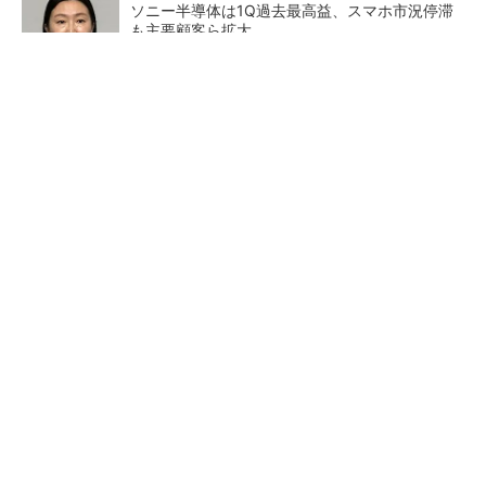
ソニー半導体は1Q過去最高益、スマホ市況停滞
も主要顧客ら拡大
トランスと平滑コイルを「一体化」 電源サイズ
を3分の2に
マイクロン、AI需要で広島工場増強へ起工式
1.5兆円投資