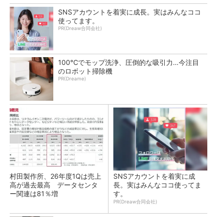
SNSアカウントを着実に成長。実はみんなココ
使ってます。
PR(Dreaw合同会社)
100℃でモップ洗浄、圧倒的な吸引力…今注目
のロボット掃除機
PR(Dreame)
村田製作所、26年度1Qは売上
SNSアカウントを着実に成
高が過去最高 データセンタ
長。実はみんなココ使ってま
ー関連は81％増
す。
PR(Dreaw合同会社)