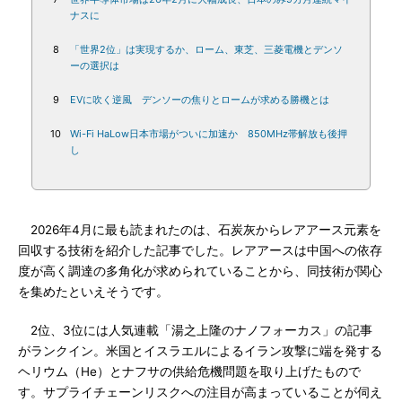
ナスに
8
「世界2位」は実現するか、ローム、東芝、三菱電機とデンソ
ーの選択は
9
EVに吹く逆風 デンソーの焦りとロームが求める勝機とは
10
Wi-Fi HaLow日本市場がついに加速か 850MHz帯解放も後押
し
2026年4月に最も読まれたのは、石炭灰からレアアース元素を
回収する技術を紹介した記事でした。レアアースは中国への依存
度が高く調達の多角化が求められていることから、同技術が関心
を集めたといえそうです。
2位、3位には人気連載「湯之上隆のナノフォーカス」の記事
がランクイン。米国とイスラエルによるイラン攻撃に端を発する
ヘリウム（He）とナフサの供給危機問題を取り上げたもので
す。サプライチェーンリスクへの注目が高まっていることが伺え