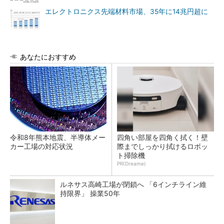
エレクトロニクス先端材料市場、35年に14兆円超に
あなたにおすすめ
令和8年熊本地震、半導体メー
四角い部屋を四角く拭く！壁
カー工場の対応状況
際までしっかり拭けるロボッ
ト掃除機
PR(Dreame)
ルネサス高崎工場が閉鎖へ 「6インチライン維
持限界」 操業50年