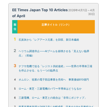
EE Times Japan Top 10 Articles
2026年4月1日～4月
30日
of April
順
記事タイトル（リンク）
位
1
石炭灰から「レアアース元素」を回収、新日本繊維
2
ヘリウム調達停止――AIブームを崩壊させる「見えない臨界
点」（前編）
3
ナフサ危機で迫る「レジスト供給途絶」――世界の半導体工場
を停止させる、もう一つの臨界点
4
オムロン、祖業の電子部品事業を売却へ 事業価値810億円
5
ローム・東芝・三菱電機のパワー半導体はどうなるか
6
三菱電機、ローム・東芝との統合は「非常にポジティブ」
7
世界半導体市場は26年2月に大幅成長、日本のみ9カ月連続マイ