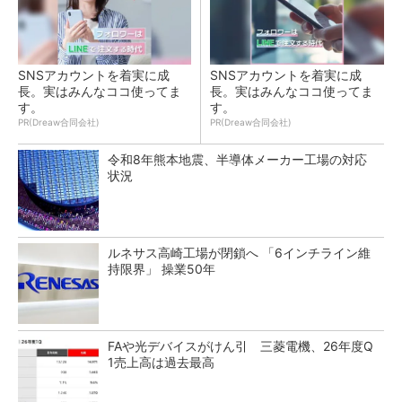
SNSアカウントを着実に成
SNSアカウントを着実に成
長。実はみんなココ使ってま
長。実はみんなココ使ってま
す。
す。
PR(Dreaw合同会社)
PR(Dreaw合同会社)
令和8年熊本地震、半導体メーカー工場の対応
状況
ルネサス高崎工場が閉鎖へ 「6インチライン維
持限界」 操業50年
FAや光デバイスがけん引 三菱電機、26年度Q
1売上高は過去最高