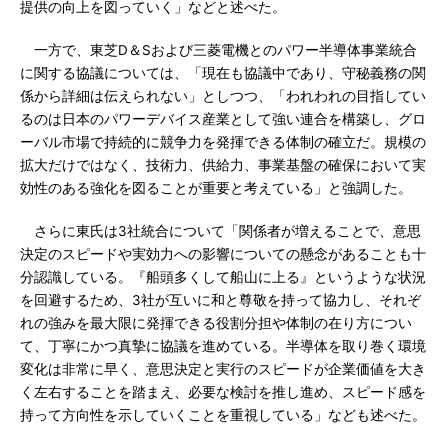
提供の向上を図っていく」などと述べた。
一方で、東芝D＆Sおよび三菱電機とのパワー半導体事業統合
に関する協議については、「現在も協議中であり、守秘義務の関
係から詳細は伝えられない」としつつ、「われわれの目指してい
るのは日本のパワーデバイス産業として強い連合を構築し、グロ
ーバル市場で持続的に競争力を発揮できる体制の確立だ。規模の
拡大だけではなく、技術力、供給力、事業基盤の確保において実
効性のある強化を図ることが重要と考えている」と強調した。
さらに東氏は3社統合について「関係者が増えることで、意思
決定のスピードや実効力への影響についての懸念があることも十
分認識している。『船頭多くして船山に上る』というような状況
を回避するため、3社が互いに和と尊敬を持って協力し、それぞ
れの強みを最大限に発揮できる役割分担や体制の在り方につい
て、丁寧にかつ真摯に協議を進めている。半導体を取り巻く環境
変化は非常に早く、意思決定と実行のスピードが企業価値を大き
く左右することを踏まえ、必要な検討を推し進め、スピード感を
持って方向性を示していくことを重視している」なども述べた。