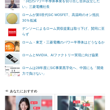
「3社のパワー半導体事業を切り出し合弁設立した
い」三菱電機社長
ロームが第5世代SiC MOSFET、高温時のオン抵抗
30％低減
デンソーによるローム買収提案は取り下げ、賛同に至
らず
ローム・東芝・三菱電機のパワー半導体はどうなるか
ロームとNVIDIA、AIファクトリー実現に向け協業
ロームは28年度にSiC事業黒字化へ、中国にも「開発
力で負けない」
あなたにおすすめ