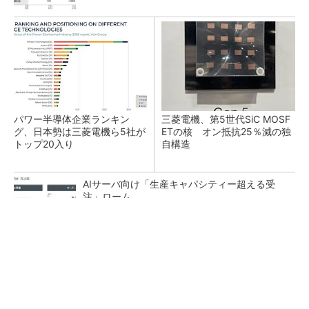
パワー半導体企業ランキン
三菱電機、第5世代SiC MOSF
グ、日本勢は三菱電機ら5社が
ETの核 オン抵抗25％減の独
トップ20入り
自構造
AIサーバ向け「生産キャパシティー超える受
注」ローム
半導体メーカー12社が地震対策で相互協力