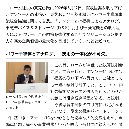
ローム社長の東克己氏は2026年5月12日、買収提案を取り下げ
たデンソーとの連携や、東芝および三菱電機とのパワー半導体事
業統合協議に関して言及。「デンソーとの提携によるアナログ、
東芝デバイス＆ストレージ（D＆S）および三菱電機との取り組
みによるパワー、この両輪を強化することでソリューション提供
力を高め企業価値の最大化を目指していく」などと述べた。
パワー半導体とアナログ、「技術の一体化が不可欠」
この日、ロームが開催した決算説明会
において言及した。デンソーについては
「提案の取り下げを受けて、当社として
も一連の検討は終了した」としつつ、両
社の技術や製造面の強みを組み合わせた
ローム社長の東克己氏 出所：
共創には引き続き意義がある、と説明。
ロームの説明会をスクリーン
「今後は資本関係の在り方に限定される
ショット
ことなく、従来の戦略的パートナーシッ
プに基づき、アナログICを中心とした協業や人的交流を進め、自
動車に加え民生や産業機器といった幅広い分野での顧客への価値