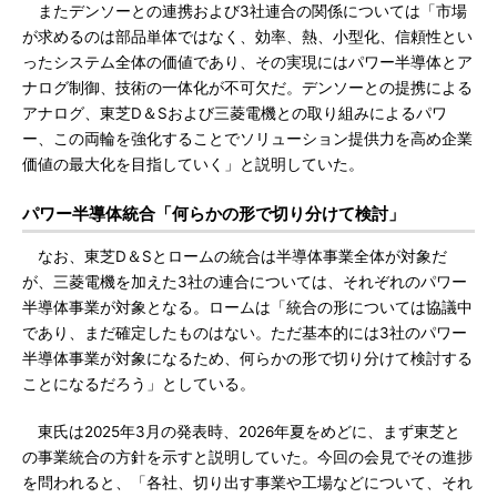
またデンソーとの連携および3社連合の関係については「市場
が求めるのは部品単体ではなく、効率、熱、小型化、信頼性とい
ったシステム全体の価値であり、その実現にはパワー半導体とア
ナログ制御、技術の一体化が不可欠だ。デンソーとの提携による
アナログ、東芝D＆Sおよび三菱電機との取り組みによるパワ
ー、この両輪を強化することでソリューション提供力を高め企業
価値の最大化を目指していく」と説明していた。
パワー半導体統合「何らかの形で切り分けて検討」
なお、東芝D＆Sとロームの統合は半導体事業全体が対象だ
が、三菱電機を加えた3社の連合については、それぞれのパワー
半導体事業が対象となる。ロームは「統合の形については協議中
であり、まだ確定したものはない。ただ基本的には3社のパワー
半導体事業が対象になるため、何らかの形で切り分けて検討する
ことになるだろう」としている。
東氏は2025年3月の発表時、2026年夏をめどに、まず東芝と
の事業統合の方針を示すと説明していた。今回の会見でその進捗
を問われると、「各社、切り出す事業や工場などについて、それ