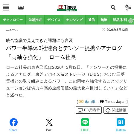
テクノロジー
先端技術
デバイス
センシング
通信
無線
部品/材料
ニュース
2026年5月13日
統合協議で見えてきた課題にも言及
パワー半導体3社連合とデンソー提携のアナログ
「両軸を強化」 ローム社長
ローム社長の東克己氏は2026年5月12日、「デンソーとの提携に
よるアナログ、東芝デバイス＆ストレージ（D＆S）および三菱
電機との取り組みによるパワー、この両輪を強化することでソリ
ューション提供力を高め企業価値の最大化を目指していく」など
と述べた。
[
永山準
，EE Times Japan]
PC用表示
関連情報
Share
Post
LINE
Hatena