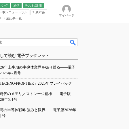
シング
通信
テスト/計測
ーボンニュートラル
展示会
マイページ
全記事一覧
l
ンピューティング
して読む 電子ブックレット
IER
026年上半期の半導体業界を振り返る――電子
2026年7月号
TECHNO-FRONTIER」2025年プレイバック
I時代のメモリ／ストレージ覇権――電子版
026年5月号
湾の半導体戦略 強みと限界――電子版2026年
月号