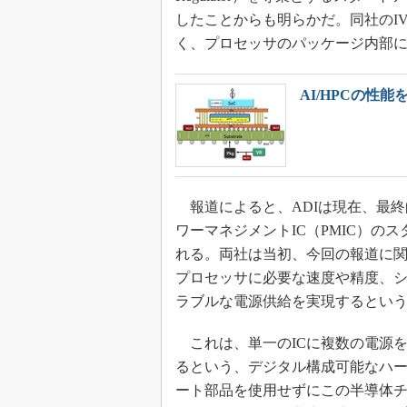
光伝送技
したことからも明らかだ。同社のI
“異端児
く、プロセッサのパッケージ内部
改革、執
イノベー
AI/HPCの性
JASA発
IHSア
「英語に
ための新
報道によると、ADIは現在、最終
ワーマネジメントIC（PMIC）のス
れる。両社は当初、今回の報道に関する
プロセッサに必要な速度や精度、
ラブルな電源供給を実現するとい
これは、単一のICに複数の電源を
るという、デジタル構成可能なハ
ート部品を使用せずにこの半導体