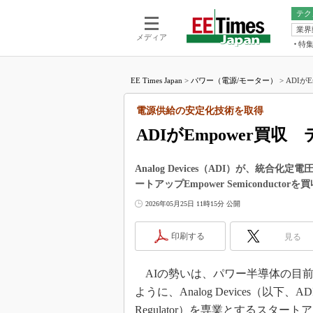
テク
業界
電池／エネル
ア
メディア
特
メ
福田昭の
LS
EE Times Japan
>
パワー（電源/モーター）
>
ADIが
福田昭の
マ
湯之上隆
電源供給の安定化技術を取得
FP
大山聡の
ADIがEmpower買
大原雄介
ック
Analog Devices（ADI）が、統合化定電圧回
リタイア
ートアップEmpower Semiconduc
学漂流記
2026年05月25日 11時15分 公開
世界を「
踊るバズワ
印刷する
見る
Buzzwo
この10
AIの勢いは、パワー半導体の目前ま
で起こる
ように、Analog Devices（以下、AD
製品分解
Regulator）を専業とするスタートアップ