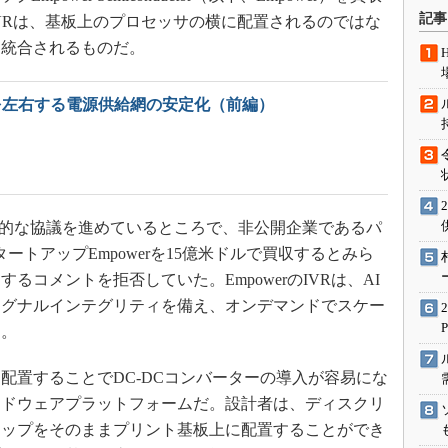
術を知る
記事
VRは、基板上のプロセッサの横に配置されるのではな
エンジニア”が仕掛けた社内
に統合されるものだ。
念の180日
ションは日本を救うのか
能を左右する電源供給網の安定化（前編）
IoT通信
ナリスト「未来展望」
愛されないエンジニア」の
行動論
的な協議を進めているところで、非公開企業であるパ
タートアップEmpowerを15億米ドルで買収するとみら
コメントを拒否していた。EmpowerのIVRは、AI
シグナルインテグリティを備え、オンデマンドでスケー
う。
配置することでDC-DCコンバーターの導入が容易にな
ードウェアプラットフォームだ。設計者は、ディスクリ
チップをそのままプリント基板上に配置することができ