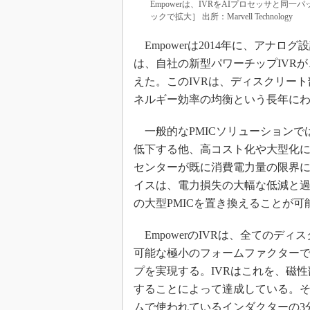
Empowerは、IVRをAIプロセッサと同一パッ
ックで拡大］ 出所：Marvell Technology
Empowerは2014年に、アナ
は、自社の新型パワーチップIVR
えた。このIVRは、ディスクリー
ネルギー効率の均衡という長年に
一般的なPMICソリューションで
低下する他、高コスト化や大型化
センターが既に消費電力量の限界に達
イスは、電力損失の大幅な低減と
の大型PMICを置き換えることが
EmpowerのIVRは、全てのデ
可能な極小のフォームファクター
プを実現する。IVRはこれを、磁
することによって達成している。
ムで使われているインダクターの3