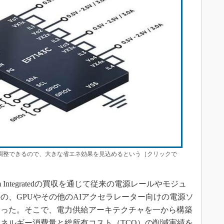
で調整できるので、大きな省エネ効果を見込めるという［クリックで
Maxim Integratedの買収を通じて従来の電源レールやモジュ
の、GPUやその他のAIアクセラレーター向けの電源ソ
あった。そこで、電力供給アーキテクチャを一から構築
ネルギー消費量と総所有コスト（TCO）の削減実績を