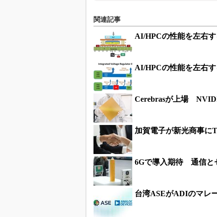
関連記事
AI/HPCの性能を左
AI/HPCの性能を左
Cerebrasが上場 N
加賀電子が新光商事にT
6Gで導入期待 通信と
台湾ASEがADIのマ