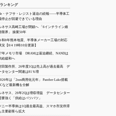
ランキング
He・ナフサ・レジスト逼迫の続報――半導体工
場停止が回避できている理由
ルネサス高崎工場が閉鎖へ 「6インチライン維
持限界」 操業50年
令和8年熊本地震、半導体メーカー工場の対応
状況【8/4 19時10分更新】
27年メモリ市場 DRAMは逼迫継続、NANDは
供給緩和へ
村田製作所、26年度1Qは売上高が過去最高 デ
ータセンター関連は81％増
2026年は「2nm商用化元年」 Panther Lake搭載
PCなど最新機を分解
ルネサス、26年2Qは増収増益 データセンター
需要強く「供給はパツパツ」
ソニー半導体は1Q過去最高益、スマホ市況停滞
も主要顧客ら拡大