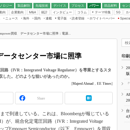
ノロジー
製品解剖
先端技術
デバイス
プロセス
パワー
部品材料
セン
動向
企業動向
統計
インタビュー
コラム
テーマ特集
カ
M&A
5G
ギー
ナログ
無線
集
ニュース
海外
国内
連載
電子版
読者登録
ホワイトペーパー
Specia
フィジカルAI
IoT・エッジコ
モリ
EXPO
Microchip情報
ストレージ通信
EE Times Japan×EDN Japan統合電
エッジAI
子版
I
SEMICON Japan
Empower買収 データセンター市場に照準：電源...
デバイス通信
パワーエレクトロニクス
電子ブックレット
イコン
CEATEC
のナノフォーカス
半導体後工程
GA
EdgeTech＋
業界スコープ
収 データセンター市場に照準
読者調査（EE Times Research）
印刷
TECHNO-FRONT
のエレ・組み込みプレイバ
カーボンニュートラル
2
人とくるま展
路（IVR：Integrated Voltage Regulator）を専業とするスタ
版
IoT
直前エンジニアの社会人大
torを買収した。どのような狙いがあったのか。
電源設計（EDN Japan）
[
Majeed Ahmad
，
EE Times
]
「
数字」で回してみよう
エレクトロニクス入門（EDN
A
Japan）
ード ～Behind the
Share
2
rd
年で起こったこと、次の10年
台
で到達している。これは、Bloombergが報じている
こと
4
I）が、統合化定電圧回路（IVR：Integrated Voltage
で探るアジアの新トレンド
Empower Semiconductor（以下、Empower）を買収