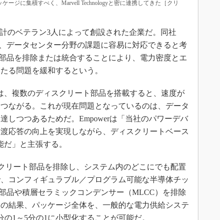
ケージに集積すべく、Marvell Technologyと密に連携してきた［クリ
ログ設計のベテラン3人によって創設された企業だ。同社
が、データセンター分野の課題に容易に対応できると考
ト部品を排除または統合することにより、電力密度とエ
わたる問題を緩和するという。
は、複数のディスクリート部品を搭載すると、速度が
につながる。これが現在問題となっているのは、データ
しつつあるためだ。Empowerは「当社のパワーデバ
過渡応答の向上を実現しながら、ディスクリートベース
可能だ」と主張する。
ィスクリート部品を排除し、システム内のどこにでも配置
で、コンフィギュラブル／プログラム可能な半導体チッ
性部品や積層セラミックコンデンサー（MLCC）を排除
その結果、パッケージ全体を、一般的な電力供給システ
分の1～5分の1に小型化することが可能だ。