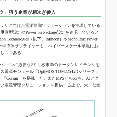
ク」狙う企業が相次ぎ参入
ロセッサに向けた電源制御ソリューションを実現している
型設計やPower-on-Package設計を追求しているメ
hnologies（以下、Infineon）やMonolithic Power
などのパワー半導体サプライヤーも、ハイパースケール環境にお
入しつつある。
リケーションに必要な2ミリ秒未満のトークンレイテンシを
源モジュール「OptiMOS TDM2254xDシリーズ」
「Corsair」を搭載した。またMPSとVicorも、AIアク
高い電源管理ソリューションを提供する上で、大きな進