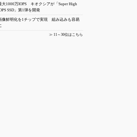
最大1000万IOPS キオクシアが「Super High
IOPS SSD」第1弾を開発
画像鮮明化を1チップで実現 組み込みも容易
に
≫
11～30位はこちら