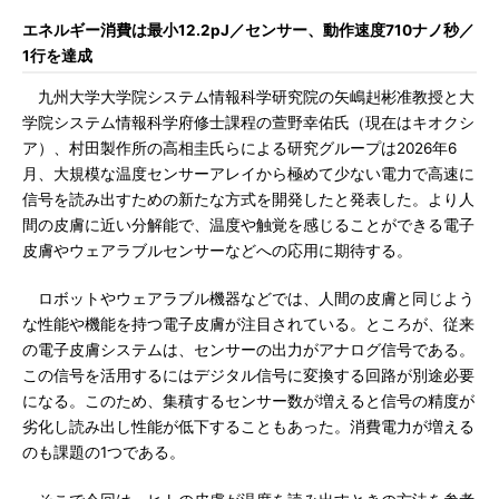
エネルギー消費は最小12.2pJ／センサー、動作速度710ナノ秒／
1行を達成
九州大学大学院システム情報科学研究院の矢嶋赳彬准教授と大
学院システム情報科学府修士課程の萱野幸佑氏（現在はキオクシ
ア）、村田製作所の高相圭氏らによる研究グループは2026年6
月、大規模な温度センサーアレイから極めて少ない電力で高速に
信号を読み出すための新たな方式を開発したと発表した。より人
間の皮膚に近い分解能で、温度や触覚を感じることができる電子
皮膚やウェアラブルセンサーなどへの応用に期待する。
ロボットやウェアラブル機器などでは、人間の皮膚と同じよう
な性能や機能を持つ電子皮膚が注目されている。ところが、従来
の電子皮膚システムは、センサーの出力がアナログ信号である。
この信号を活用するにはデジタル信号に変換する回路が別途必要
になる。このため、集積するセンサー数が増えると信号の精度が
劣化し読み出し性能が低下することもあった。消費電力が増える
のも課題の1つである。