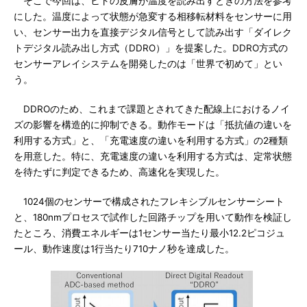
そこで今回は、ヒトの皮膚が温度を読み出すときの方法を参考
にした。温度によって状態が急変する相移転材料をセンサーに用
い、センサー出力を直接デジタル信号として読み出す「ダイレク
トデジタル読み出し方式（DDRO）」を提案した。DDRO方式の
センサーアレイシステムを開発したのは「世界で初めて」とい
う。
DDROのため、これまで課題とされてきた配線上におけるノイ
ズの影響を構造的に抑制できる。動作モードは「抵抗値の違いを
利用する方式」と、「充電速度の違いを利用する方式」の2種類
を用意した。特に、充電速度の違いを利用する方式は、定常状態
を待たずに判定できるため、高速化を実現した。
1024個のセンサーで構成されたフレキシブルセンサーシート
と、180nmプロセスで試作した回路チップを用いて動作を検証し
たところ、消費エネルギーは1センサー当たり最小12.2ピコジュ
ール、動作速度は1行当たり710ナノ秒を達成した。