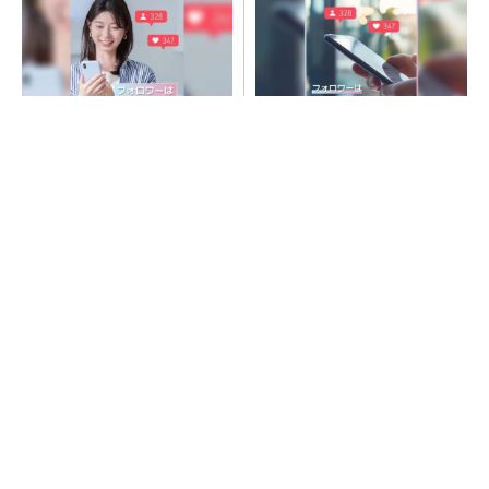
SNSアカウントを着実に成
SNSアカウントを着実に成
長。実はみんなココ使ってま
長。実はみんなココ使ってま
す。
す。
PR(Dreaw合同会社)
PR(Dreaw合同会社)
令和8年熊本地震、半導体メーカー工場の対応
状況
ルネサス高崎工場が閉鎖へ 「6インチライン維
持限界」 操業50年
村田製作所、26年度1Qは売上高が過去最高