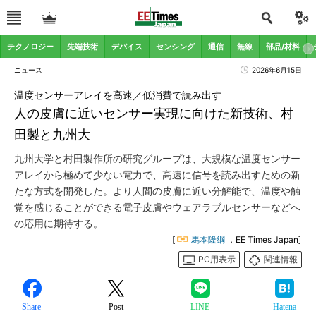
テクノロジー
先端技術
デバイス
センシング
通信
無線
部品/材料
ニュース
2026年6月15日
温度センサーアレイを高速／低消費で読み出す
人の皮膚に近いセンサー実現に向けた新技術、村
田製と九州大
九州大学と村田製作所の研究グループは、大規模な温度センサー
アレイから極めて少ない電力で、高速に信号を読み出すための新
たな方式を開発した。より人間の皮膚に近い分解能で、温度や触
覚を感じることができる電子皮膚やウェアラブルセンサーなどへ
の応用に期待する。
[
馬本隆綱
，EE Times Japan]
PC用表示
関連情報
Share
Post
LINE
Hatena