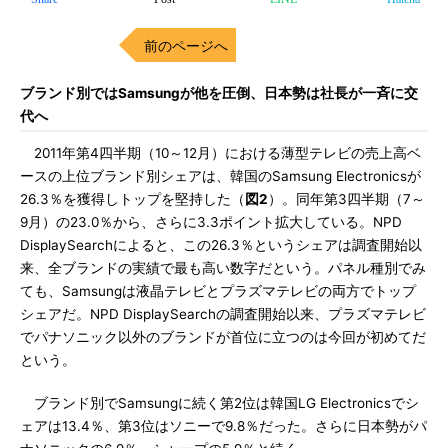
前のページへ
ブランド別ではSamsungが他を圧倒、日本勢は社長が一斉に交
代へ
2011年第4四半期（10～12月）における薄型テレビの売上高ベ
ースの上位ブランド別シェアは、韓国のSamsung Electronicsが
26.3％を獲得しトップを堅持した（
図2
）。同年第3四半期（7～
9月）の23.0％から、さらに3.3ポイント拡大している。NPD
DisplaySearchによると、この26.3％というシェアは調査開始以
来、全ブランドの実績で最も高い数字だという。パネル種別でみ
ても、Samsungは液晶テレビとプラズマテレビの両方でトップ
シェアだ。NPD DisplaySearchの調査開始以来、プラズマテレビ
でパナソニック以外のブランドが首位に立つのは今回が初めてだ
という。
ブランド別でSamsungに続く第2位は韓国LG Electronicsでシ
ェアは13.4％、第3位はソニーで9.8％だった。さらに日本勢がパ