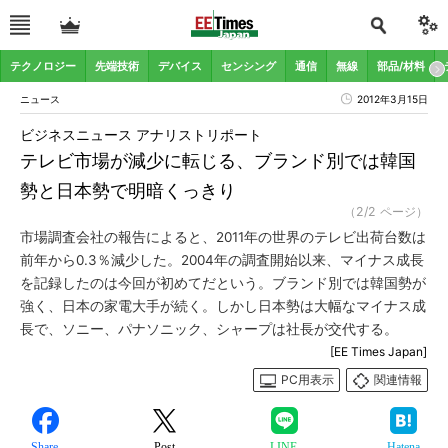
テクノロジー
先端技術
デバイス
センシング
通信
無線
部品/材料
ニュース
2012年3月15日
ビジネスニュース アナリストリポート
テレビ市場が減少に転じる、ブランド別では韓国
勢と日本勢で明暗くっきり
（2/2 ページ）
市場調査会社の報告によると、2011年の世界のテレビ出荷台数は
前年から0.3％減少した。2004年の調査開始以来、マイナス成長
を記録したのは今回が初めてだという。ブランド別では韓国勢が
強く、日本の家電大手が続く。しかし日本勢は大幅なマイナス成
長で、ソニー、パナソニック、シャープは社長が交代する。
[EE Times Japan]
PC用表示
関連情報
Share
Post
LINE
Hatena