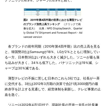
ナソニックの6.9％、シャープの5.9％と続く。
図2 2011年第4四半期の世界における薄型テレビ
のブランド別売上高ランキング
（クリックで画
像を拡大） 出典：NPD DisplaySearch、Quarter
ly Global TV Shipment and Forecast Report - Ad
vanced version
各ブランドの前年同期（2010年第4四半期）比の売上高を見る
と、韓国勢2社はSamsungが18％、LGが2％とともに増加してい
る一方、日本勢3社はいずれも大きく減少した。ソニーが最も落
ち込みが大きく、34％も低下した。パナソニックは19％減、シ
ャープは30％減である。
薄型テレビの不振に苦しむ日本のこれら3社では、社長が一斉
に交代する。3社は2012年3月期の決算で合計1兆3000億円の最
終赤字を計上する見通しで、経営体制を刷新し、テレビ事業の止
血を急ぐ。
ソニーは2012年4月1日付で、現副社長の平井一夫氏が社長兼