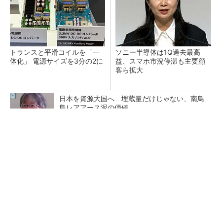
トランスと平滑コイルを「一
ソニー半導体は1Q過去最高
体化」 電源サイズを3分の2に
益、スマホ市況停滞も主要顧
客ら拡大
日本を資源大国へ 埋蔵量だけじゃない、南鳥
島レアアース泥の価値
三菱電機、第5世代SiC MOSFETの核 オン抵
抗25％減の独自構造
マイクロン、AI需要で広島工場増強へ起工式
1.5兆円投資