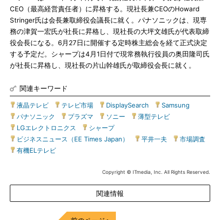
CEO（最高経営責任者）に昇格する。現社長兼CEOのHoward
Stringer氏は会長兼取締役会議長に就く。パナソニックは、現専
務の津賀一宏氏が社長に昇格し、現社長の大坪文雄氏が代表取締
役会長になる。6月27日に開催する定時株主総会を経て正式決定
する予定だ。シャープは4月1日付で現常務執行役員の奥田隆司氏
が社長に昇格し、現社長の片山幹雄氏が取締役会長に就く。
関連キーワード
液晶テレビ
|
テレビ市場
|
DisplaySearch
|
Samsung
|
パナソニック
|
プラズマ
|
ソニー
|
薄型テレビ
|
LGエレクトロニクス
|
シャープ
|
ビジネスニュース（EE Times Japan）
|
平井一夫
|
市場調査
|
有機ELテレビ
Copyright © ITmedia, Inc. All Rights Reserved.
関連情報