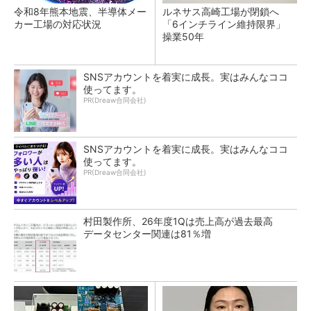
令和8年熊本地震、半導体メー
ルネサス高崎工場が閉鎖へ
カー工場の対応状況
「6インチライン維持限界」
操業50年
SNSアカウントを着実に成長。実はみんなココ
使ってます。
PR(Dreaw合同会社)
SNSアカウントを着実に成長。実はみんなココ
使ってます。
PR(Dreaw合同会社)
村田製作所、26年度1Qは売上高が過去最高
データセンター関連は81％増