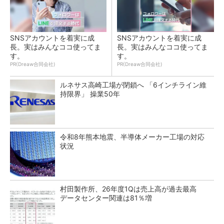
SNSアカウントを着実に成
SNSアカウントを着実に成
長。実はみんなココ使ってま
長。実はみんなココ使ってま
す。
す。
PR(Dreaw合同会社)
PR(Dreaw合同会社)
ルネサス高崎工場が閉鎖へ 「6インチライン維
持限界」 操業50年
令和8年熊本地震、半導体メーカー工場の対応
状況
村田製作所、26年度1Qは売上高が過去最高
データセンター関連は81％増