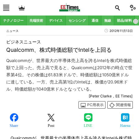
テクノロジー
先端技術
デバイス
センシング
通信
無線
部品/材料
ニュース
2012年11月13日
ビジネスニュース
Qualcomm、株式時価総額でIntelを上回る
Qualcommが、世界最大の半導体売上高を誇るIntelを株式時価総
額で上回った。売上高で見ると、Qualcommは2012年の時点で世
界第4位。その株価は61.83米ドルで、時価総額は1050億米ドル
に達している。一方、売上高第1位のIntelは、株価が20.96米ド
ル、時価総額が1040億米ドルとなっている。
[Peter Clarke，EE Times]
PC用表示
関連情報
Share
Post
LINE
Hatena
Qualcommが、世界最大の半導体売上高を誇る米Intelを株式時