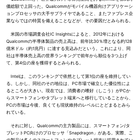
価総額で上回った。Qualcommがモバイル機器向けアプリケーシ
ョンプロセッサの大手サプライヤであること、またファブレス企
業ならではの特質を備えることなどが、その要因だとみられる。
米国の市場調査会社IC Insightsによると、2012年における
Qualcommの半導体製品の売上高は、前年比30％増となる約128
億米ドル（約1兆円）に達する見込みだという。これにより、同
社は半導体売上高の世界ランキングで前年から順位を3つ上げ
て、第4位の座を獲得するとみられる。
Intelは、このランキングで依然として第1位の座を維持してい
る。しかし、同社のその地位は、PC市場で確立した優位性によ
るところが大きい。現在では、消費者の嗜好（しこう）がPCか
らスマートフォンやタブレット端末へと移行していることから、
PCの市場は今後、良くても現状維持のレベルにとどまるとみら
れている。
それに対し、Qualcommの主力製品には、スマートフォン/タ
ブレットPC向けのプロセッサ「Snapdragon」がある。実際、こ