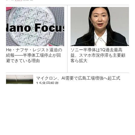
He・ナフサ・レジスト逼迫の
ソニー半導体は1Q過去最高
続報――半導体工場停止が回
益、スマホ市況停滞も主要顧
避できている理由
客ら拡大
マイクロン、AI需要で広島工場増強へ起工式
1.5兆円投資
27年メモリ市場 DRAMは逼迫継続、NANDは
供給緩和へ