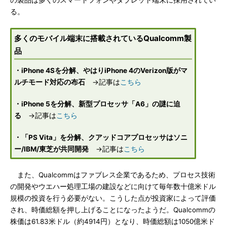
の製品は多くのスマートフォンやタブレット端末に採用されてい
る。
多くのモバイル端末に搭載されているQualcomm製
品
・iPhone 4Sを分解、やはりiPhone 4のVerizon版がマ
ルチモード対応の布石
→記事は
こちら
・iPhone 5を分解、新型プロセッサ「A6」の謎に迫
る
→記事は
こちら
・「PS Vita」を分解、クアッドコアプロセッサはソニ
ー/IBM/東芝が共同開発
→記事は
こちら
また、Qualcommはファブレス企業であるため、プロセス技術
の開発やウエハー処理工場の建設などに向けて毎年数十億米ドル
規模の投資を行う必要がない。こうした点が投資家によって評価
され、時価総額を押し上げることになったようだ。Qualcommの
株価は61.83米ドル（約4914円）となり、時価総額は1050億米ド