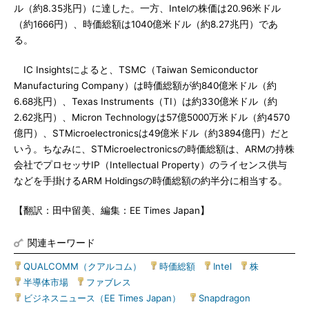
ル（約8.35兆円）に達した。一方、Intelの株価は20.96米ドル
（約1666円）、時価総額は1040億米ドル（約8.27兆円）であ
る。
IC Insightsによると、TSMC（Taiwan Semiconductor
Manufacturing Company）は時価総額が約840億米ドル（約
6.68兆円）、Texas Instruments（TI）は約330億米ドル（約
2.62兆円）、Micron Technologyは57億5000万米ドル（約4570
億円）、STMicroelectronicsは49億米ドル（約3894億円）だと
いう。ちなみに、STMicroelectronicsの時価総額は、ARMの持株
会社でプロセッサIP（Intellectual Property）のライセンス供与
などを手掛けるARM Holdingsの時価総額の約半分に相当する。
【翻訳：田中留美、編集：EE Times Japan】
関連キーワード
QUALCOMM（クアルコム）
|
時価総額
|
Intel
|
株
|
半導体市場
|
ファブレス
|
ビジネスニュース（EE Times Japan）
|
Snapdragon