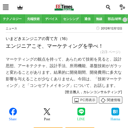
テクノロジー
先端技術
デバイス
センシング
通信
無線
部品/材料
ニュース
2012年12月12日
いまどきエンジニアの育て方（16）
エンジニアこそ、マーケティングを学べ！
（2/3 ページ）
マーケティングの観点を持って、あらためて技術を見ると、設計
思想、アーキテクチャ、設計手法、所用機能、基盤技術がガラッ
と変わることがあります。結果的に開発期間、開発費用に多大な
影響を与えることが少なくありません。今回は、「技術マーケテ
ィング」と「コンセプトメイキング」について、お話します。
[世古雅人，カレンコンサルティング]
PC用表示
関連情報
Share
Post
LINE
Hatena