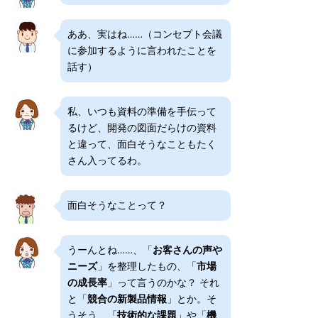
ああ、実はね……（コンセプト会議
に参加するように言われたことを
話す）
私、いつも資料の準備を手伝って
るけど、開発の図面だらけの資料
と違って、面白そうなこともたく
さん入ってるわ。
面白そうなことって？
うーんとね……、「
お客さんの声や
ニーズ
」を整理したもの、「
市場
の成長率
」って言うのかな？ それ
と「
競合の新製品情報
」とか。そ
うそう、「
技術的な課題
」や「
機