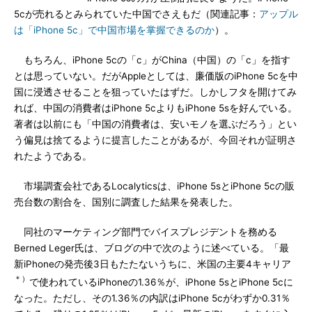
5cが売れるとみられていた中国でさえもだ（関連記事：
アップル
は「iPhone 5c」で中国市場を掌握できるのか
）。
もちろん、iPhone 5cの「c」がChina（中国）の「c」を指す
とは思っていない。だがAppleとしては、廉価版のiPhone 5cを中
国に浸透させることを狙っていたはずだ。しかしフタを開けてみ
れば、中国の消費者はiPhone 5cよりもiPhone 5sを好んでいる。
著者は以前にも「中国の消費者は、安いモノを選ぶだろう」とい
う偏見は捨てるように提言したことがあるが、今回それが証明さ
れたようである。
市場調査会社であるLocalyticsは、iPhone 5sとiPhone 5cの販
売台数の割合を、国別に調査した結果を発表した。
同社のマーケティング部門でバイスプレジデントを務める
Berned Leger氏は、ブログの中で次のように述べている。「最
新iPhoneの発売後3日もたたないうちに、米国の主要4キャリア
＊）
で使われているiPhoneの1.36％が、iPhone 5sとiPhone 5cに
なった。ただし、その1.36％の内訳はiPhone 5cがわずか0.31％