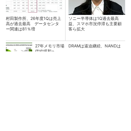
村田製作所、26年度1Qは売上
ソニー半導体は1Q過去最高
高が過去最高 データセンタ
益、スマホ市況停滞も主要顧
ー関連は81％増
客ら拡大
27年メモリ市場 DRAMは逼迫継続、NANDは
供給緩和へ
マイクロン、AI需要で広島工場増強へ起工式
1.5兆円投資
ルネサス、26年2Qは増収増益 データセンタ
ー需要強く「供給はパツパツ」