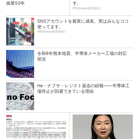
操業50年
す。
PR(Dreaw合同会社)
SNSアカウントを着実に成長。実はみんなココ
使ってます。
PR(Dreaw合同会社)
令和8年熊本地震、半導体メーカー工場の対応
状況
He・ナフサ・レジスト逼迫の続報――半導体工
場停止が回避できている理由