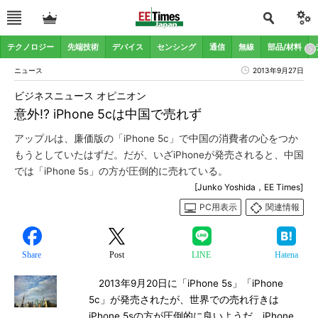
テクノロジー
先端技術
デバイス
センシング
通信
無線
部品/材料
ニュース
2013年9月27日
ビジネスニュース オピニオン
意外!? iPhone 5cは中国で売れず
アップルは、廉価版の「iPhone 5c」で中国の消費者の心をつか
もうとしていたはずだ。だが、いざiPhoneが発売されると、中国
では「iPhone 5s」の方が圧倒的に売れている。
[Junko Yoshida，EE Times]
PC用表示
関連情報
Share
Post
LINE
Hatena
2013年9月20日に「iPhone 5s」「iPhone
5c」が発売されたが、世界での売れ行きは
iPhone 5sの方が圧倒的に良いようだ。iPhone