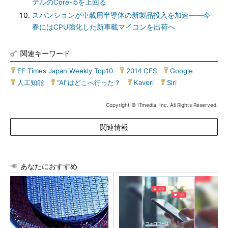
テルのCore-i5を上回る
スパンションが車載用半導体の新製品投入を加速――今
春にはCPU強化した新車載マイコンを出荷へ
関連キーワード
EE Times Japan Weekly Top10
|
2014 CES
|
Google
|
人工知能
|
“AI”はどこへ行った？
|
Kaveri
|
Siri
Copyright © ITmedia, Inc. All Rights Reserved.
関連情報
あなたにおすすめ