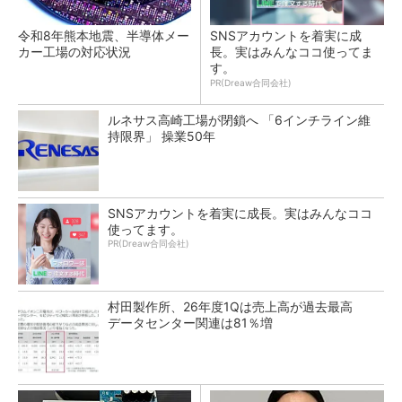
令和8年熊本地震、半導体メー
SNSアカウントを着実に成
カー工場の対応状況
長。実はみんなココ使ってま
す。
PR(Dreaw合同会社)
ルネサス高崎工場が閉鎖へ 「6インチライン維
持限界」 操業50年
SNSアカウントを着実に成長。実はみんなココ
使ってます。
PR(Dreaw合同会社)
村田製作所、26年度1Qは売上高が過去最高
データセンター関連は81％増