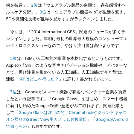
術を披露」、
2位
は「ウェアラブル製品の台頭で、存在感増すヘ
ルスケア分野」、
3位
は「ウェアラブル機器やIoTが生活を変え、
5Gや微細化技術が世界を驚かす」がランクインしました。
今回は、「2014 International CES」関連のニュースが多くラ
ンクインしました。年明け最初の世界最大規模のコンシューマエ
レクトロニクスショーなので、やはり注目度は高いようです。
5位
は、IBMが人工知能の事業を本格化するというものです。
Appleの「Siri」のような音声ナビゲーション機能や、アバターな
どで、再び注目を集めている人工知能。人工知能の“今と昔”は、
連載「
“AI”はどこへ行った？
」に詳しく書かれています。
7位
は、Googleがスマート機器で有名なベンチャー企業を買収
したという記事です。「Google Glass」をはじめ、スマート機器
に着目し始めたGoogleの強い意思がみて取れます。関連記事と
して「
Google Glassは注目の的、Chromebookやグランドキャニ
オン帰りのStreet View用カメラもお披露目
」「
GoogleがAndroid
で狙うもの
」もおすすめです。