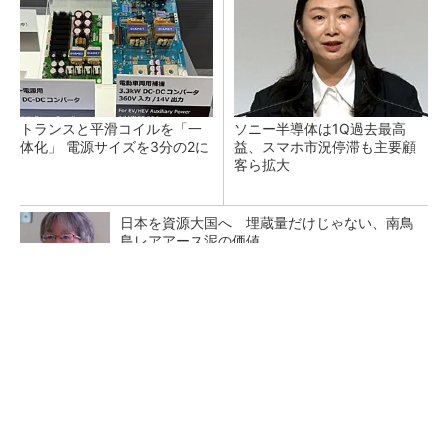
トランスと平滑コイルを「一
ソニー半導体は1Q過去最高
体化」 電源サイズを3分の2に
益、スマホ市況停滞も主要顧
客ら拡大
日本を資源大国へ 埋蔵量だけじゃない、南鳥
島レアアース泥の価値
三菱電機、第5世代SiC MOSFETの核 オン抵
抗25％減の独自構造
マイクロン、AI需要で広島工場増強へ起工式