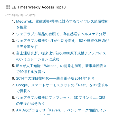
EE Times Weekly Access Top10
» 2014年1月11日～1月17日
MediaTek、電磁誘導/共鳴に対応するワイヤレス給電技術
を披露
ウェアラブル製品の台頭で、存在感増すヘルスケア分野
ウェアラブル機器やIoTが生活を変え、5Gや微細化技術が
世界を驚かす
富士通研究所、従来比3倍の3000原子規模ナノデバイス
のシミュレーションに成功
IBMが人工知能「Watson」の開発を加速、新事業所設立
で10億ドル投資へ
2014年の注目技術10――統合電子版2014年1月号
Google、スマートサーモスタットの「Nest」を32億ドル
で買収へ
ウェアラブル機器にファブレット、3Dプリンタ……CES
の主役が出そろう
AMDのプロセッサ「Kaveri」、ベンチマーク性能でイン