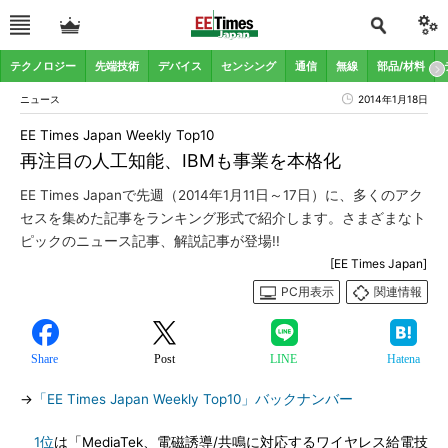
テクノロジー
先端技術
デバイス
センシング
通信
無線
部品/材料
ニュース
2014年1月18日
EE Times Japan Weekly Top10
再注目の人工知能、IBMも事業を本格化
EE Times Japanで先週（2014年1月11日～17日）に、多くのアク
セスを集めた記事をランキング形式で紹介します。さまざまなト
ピックのニュース記事、解説記事が登場!!
[EE Times Japan]
PC用表示
関連情報
Share
Post
LINE
Hatena
→
「EE Times Japan Weekly Top10」バックナンバー
1位
は「MediaTek、電磁誘導/共鳴に対応するワイヤレス給電技