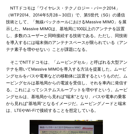
NTTドコモは「ワイヤレス・テクノロジー・パーク2014」
（WTP2014、2014年5月28～30日）で、第5世代（5G）の通信
技術として、「無線バックホールにおけるMassive MIMO」を展
示した。Massive MIMOは、基地局に100以上のアンテナを設置
し、多数のユーザーと同時接続する技術である。ただし、同技術
を導入するには端末側のアンテナスペースが限られている（アン
テナ素子を増やせない）ことが課題になる。
そこでNTTドコモは、「ムービングセル」と呼ばれる大型アン
テナを用いてMassive MIMOを導入する方法を提案した。ムービ
ングセルをバスや電車などの移動体に設置するというものだ。ム
ービングセルは基地局からの電波を受信し、それを車内に発信す
る。これによってシステムスループットを増やすという。ムービ
ングセルは、基地局から見れば“端末”となり、バスや電車の乗客
から見れば“基地局”となるイメージだ。ムービングノードと端末
は、LTEやWi-Fiで接続することを想定している。