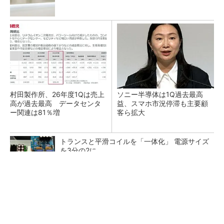
村田製作所、26年度1Qは売上
ソニー半導体は1Q過去最高
高が過去最高 データセンタ
益、スマホ市況停滞も主要顧
ー関連は81％増
客ら拡大
トランスと平滑コイルを「一体化」 電源サイズ
を3分の2に
SNSアカウントを着実に成長。実はみんなココ
使ってます。
PR(Dreaw合同会社)