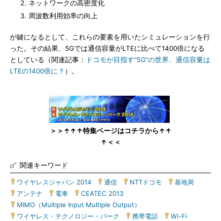
ネットワークの高密度化
周波数利用効率の向上
が鍵になるとして、これらの要素を用いたシミュレーションを行
った。その結果、5Gでは通信容量がLTEに比べて1400倍になる
としている（関連記事：
ドコモが目指す“5G”の世界、通信容量は
LTEの1400倍に？
）。
＞＞↑↑↑特集ページはコチラから↑↑
↑＜＜
関連キーワード
ワイヤレスジャパン 2014
|
通信
|
NTTドコモ
|
基地局
|
アンテナ
|
電車
|
CEATEC 2013
|
MIMO（Multiple Input Multiple Output）
|
ワイヤレス・テクノロジー・パーク
|
携帯電話
|
Wi-Fi
|