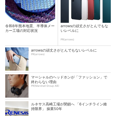
令和8年熊本地震、半導体メー
arrowsの頑丈さがとんでもな
カー工場の対応状況
いレベルに
PR(arrows)
arrowsの頑丈さがとんでもないレベルに
PR(arrows)
マーシャルのヘッドホンが「ファッション」で
終わらない理由
PR(Marshall Group AB)
ルネサス高崎工場が閉鎖へ 「6インチライン維
持限界」 操業50年