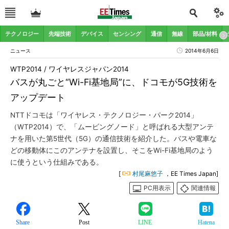
テクノロジー
先端技術
デバイス
センシング
通信
無線
部品/材料
ニュース
2014年6月6日
WTP2014 / ワイヤレスジャパン2014
バスが丸ごと“Wi-Fi基地局”に、ドコモが5G技術を
アップデート
NTTドコモは「ワイヤレス・テクノロジー・パーク2014」
（WTP2014）で、「ムービングノード」と呼ばれる大型アンテ
ナを用いた第5世代（5G）の通信技術を紹介した。バスや電車な
どの移動体にこのアンテナを設置し、そこをWi-Fi基地局のよう
に使うという仕組みである。
[
村尾麻悠子
，EE Times Japan]
PC用表示
関連情報
Share
Post
LINE
Hatena