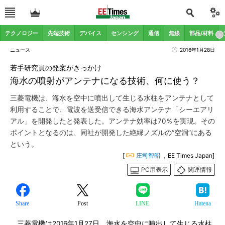
テクノロジー
先端技術
デバイス
センシング
通信
無線
部品/材料
ニュース
2016年1月28日
若手研究員の発案がきっかけ
海水の噴射がアンテナになる技術、何に使う？
三菱電機は、海水を空中に噴出して生じる水柱をアンテナとして
利用することで、電波を送受信できる海水アンテナ「シーエアリ
アル」を開発したと発表した。アンテナ効率は70％を実現。その
ポイントとなるのは、同社が開発した絶縁ノズルの“空洞”にある
という。
[
庄司智昭
，EE Times Japan]
PC用表示
関連情報
Share
Post
LINE
Hatena
三菱電機は2016年1月27日、海水を空中に噴出して生じる水柱