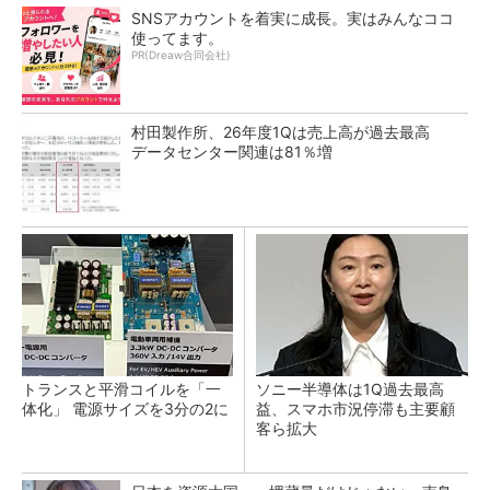
SNSアカウントを着実に成長。実はみんなココ
使ってます。
PR(Dreaw合同会社)
村田製作所、26年度1Qは売上高が過去最高
データセンター関連は81％増
トランスと平滑コイルを「一
ソニー半導体は1Q過去最高
体化」 電源サイズを3分の2に
益、スマホ市況停滞も主要顧
客ら拡大