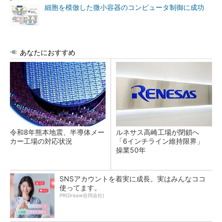
細胞を模倣した微小容器のコンピュータ制御に成功
あなたにおすすめ
令和8年熊本地震、半導体メー
ルネサス高崎工場が閉鎖へ
カー工場の対応状況
「6インチライン維持限界」
操業50年
SNSアカウントを着実に成長。実はみんなココ
使ってます。
PR(Dreaw合同会社)