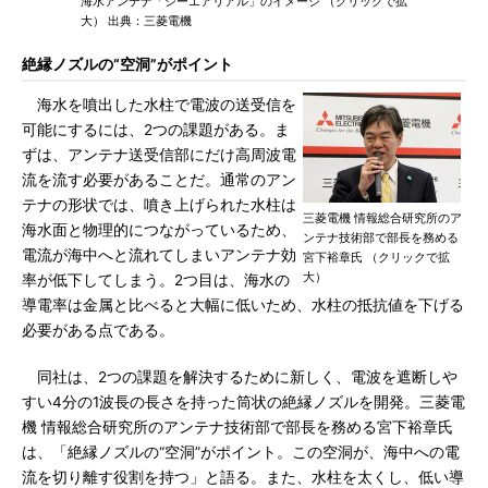
海水アンテナ「シーエアリアル」のイメージ （クリックで拡
大） 出典：三菱電機
絶縁ノズルの“空洞”がポイント
海水を噴出した水柱で電波の送受信を
可能にするには、2つの課題がある。ま
ずは、アンテナ送受信部にだけ高周波電
流を流す必要があることだ。通常のアン
テナの形状では、噴き上げられた水柱は
三菱電機 情報総合研究所のア
海水面と物理的につながっているため、
ンテナ技術部で部長を務める
電流が海中へと流れてしまいアンテナ効
宮下裕章氏 （クリックで拡
大）
率が低下してしまう。2つ目は、海水の
導電率は金属と比べると大幅に低いため、水柱の抵抗値を下げる
必要がある点である。
同社は、2つの課題を解決するために新しく、電波を遮断しや
すい4分の1波長の長さを持った筒状の絶縁ノズルを開発。三菱電
機 情報総合研究所のアンテナ技術部で部長を務める宮下裕章氏
は、「絶縁ノズルの“空洞”がポイント。この空洞が、海中への電
流を切り離す役割を持つ」と語る。また、水柱を太くし、低い導