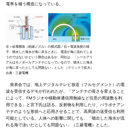
電率を補う構造になっている。
左＝給電構造（絶縁ノズル）の模式図／右＝電波放射の様
子。噴水した海水が海に戻るときに、電流が海に流れてしま
うのではないかという懸念はあるが、同社は、「シーエアリ
アルはモノポールアンテナになっているので、噴水した海水
が海に戻ったとしても問題ない」とした （クリックで拡大）
出典：三菱電機
発表会では、地上デジタルテレビ放送（フルセグメント）の電
波を受信するデモが行われたが、「アンテナの長さを変えること
によって、FMラジオや移動体通信用無線など任意の周波数を利
用できる」と宮下氏は語る。反射物を利用したり、パラボナアン
テナのような形状へと応用させることで、高周波の送受信も利用
可能としている。人体への影響に関しても、「噴出した海水が流
れる海で泳いだとしても問題ない」（三菱電機）とした。