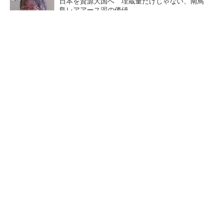
日本を資源大国へ 埋蔵量だけじゃない、南鳥
島レアアース泥の価値
三菱電機、第5世代SiC MOSFETの核 オン抵
抗25％減の独自構造
マイクロン、AI需要で広島工場増強へ起工式
1.5兆円投資
中国最大のDRAMメーカーCX
商社が見る激動の半導体市