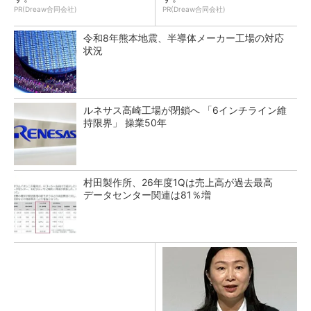
PR(Dreaw合同会社)
PR(Dreaw合同会社)
令和8年熊本地震、半導体メーカー工場の対応
状況
ルネサス高崎工場が閉鎖へ 「6インチライン維
持限界」 操業50年
村田製作所、26年度1Qは売上高が過去最高
データセンター関連は81％増