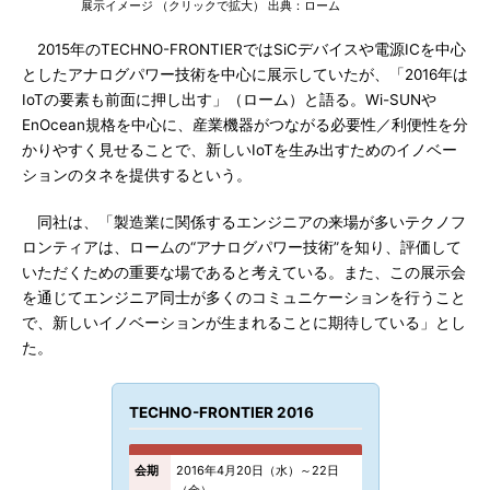
展示イメージ （クリックで拡大） 出典：ローム
2015年のTECHNO-FRONTIERではSiCデバイスや電源ICを中心
としたアナログパワー技術を中心に展示していたが、「2016年は
IoTの要素も前面に押し出す」（ローム）と語る。Wi-SUNや
EnOcean規格を中心に、産業機器がつながる必要性／利便性を分
かりやすく見せることで、新しいIoTを生み出すためのイノベー
ションのタネを提供するという。
同社は、「製造業に関係するエンジニアの来場が多いテクノフ
ロンティアは、ロームの“アナログパワー技術”を知り、評価して
いただくための重要な場であると考えている。また、この展示会
を通じてエンジニア同士が多くのコミュニケーションを行うこと
で、新しいイノベーションが生まれることに期待している」とし
た。
TECHNO-FRONTIER 2016
会期
2016年4月20日（水）～22日