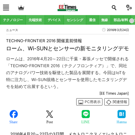
テクノロジー
先端技術
デバイス
センシング
通信
無線
部品/材料
ニュース
2016年3月24日
TECHNO-FRONTIER 2016 開催直前情報
ローム、Wi-SUNとセンサーの新モニタリングデモ
ロームは、2016年4月20～22日に千葉・幕張メッセで開催される
「TECHNO-FRONTIER 2016（テクノフロンティア）」で、同社
のアナログパワー技術を駆使した製品を展開する。今回はIoTを
特に注力し、Wi-SUN規格とセンサーを使用したモニタリングデ
モを始めて出展するという。
[EE Times Japan]
PC用表示
関連情報
Share
Post
LINE
Hatena
2016年4月20～22日の3日間、メカトロニクス／エレクトロニ