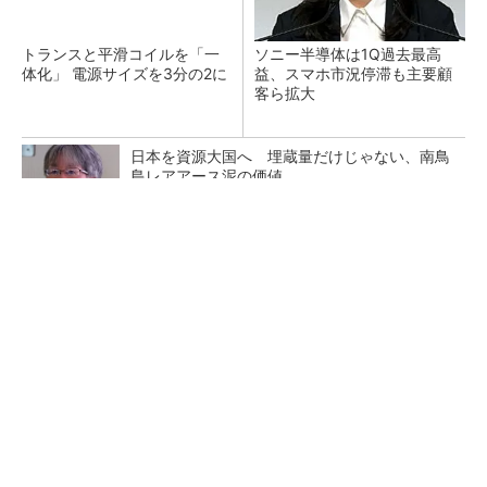
トランスと平滑コイルを「一
ソニー半導体は1Q過去最高
体化」 電源サイズを3分の2に
益、スマホ市況停滞も主要顧
客ら拡大
日本を資源大国へ 埋蔵量だけじゃない、南鳥
島レアアース泥の価値
三菱電機、第5世代SiC MOSFETの核 オン抵
抗25％減の独自構造
マイクロン、AI需要で広島工場増強へ起工式
1.5兆円投資