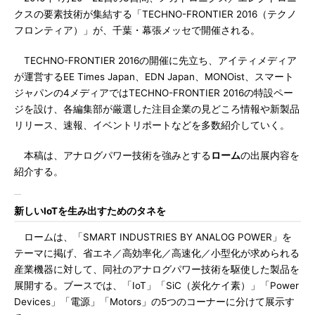
クスの要素技術が集結する「TECHNO-FRONTIER 2016（テクノ
フロンティア）」が、千葉・幕張メッセで開催される。
TECHNO-FRONTIER 2016の開催に先立ち、アイティメディア
が運営するEE Times Japan、EDN Japan、MONOist、スマート
ジャパンの4メディアではTECHNO-FRONTIER 2016の特設ペー
ジを設け、各編集部が厳選した注目企業の見どころ情報や新製品
リリース、速報、イベントリポートなどを多数紹介していく。
本稿は、アナログパワー技術を強みとする
ローム
の出展内容を
紹介する。
新しいIoTを生み出すためのタネを
ロームは、「SMART INDUSTRIES BY ANALOG POWER」を
テーマに掲げ、省エネ／高効率化／高速化／小型化が求められる
産業機器に対して、同社のアナログパワー技術を駆使した製品を
展開する。ブースでは、「IoT」「SiC（炭化ケイ素）」「Power
Devices」「電源」「Motors」の5つのコーナーに分けて展示す