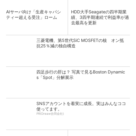
AIサーバ向け「生産キャパシ
HDD大手Seagateの四半期業
ティー超える受注」ローム
績、3四半期連続で利益率が過
去最高を更新
三菱電機、第5世代SiC MOSFETの核 オン抵
抗25％減の独自構造
四足歩行の肝は？ 写真で見るBoston Dynamic
s「Spot」分解展示
SNSアカウントを着実に成長。実はみんなココ
使ってます。
PR(Dreaw合同会社)