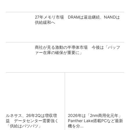
27年メモリ市場 DRAMは逼迫継続、NANDは
供給緩和へ
商社が見る激動の半導体市場 今後は「バッフ
ァー在庫の確保が重要に」
ルネサス、26年2Qは増収増
2026年は「2nm商用化元年」
益 データセンター需要強く
Panther Lake搭載PCなど最新
「供給はパツパツ」
機を分...