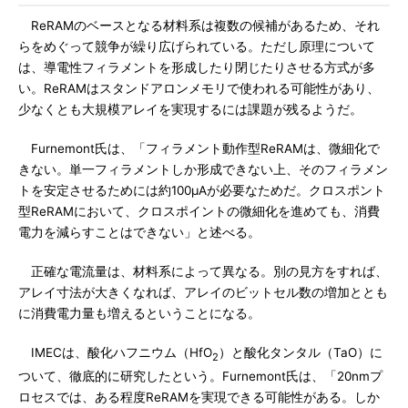
ReRAMのベースとなる材料系は複数の候補があるため、それ
らをめぐって競争が繰り広げられている。ただし原理について
は、導電性フィラメントを形成したり閉じたりさせる方式が多
い。ReRAMはスタンドアロンメモリで使われる可能性があり、
少なくとも大規模アレイを実現するには課題が残るようだ。
Furnemont氏は、「フィラメント動作型ReRAMは、微細化で
きない。単一フィラメントしか形成できない上、そのフィラメン
トを安定させるためには約100μAが必要なためだ。クロスポント
型ReRAMにおいて、クロスポイントの微細化を進めても、消費
電力を減らすことはできない」と述べる。
正確な電流量は、材料系によって異なる。別の見方をすれば、
アレイ寸法が大きくなれば、アレイのビットセル数の増加ととも
に消費電力量も増えるということになる。
IMECは、酸化ハフニウム（HfO
）と酸化タンタル（TaO）に
2
ついて、徹底的に研究したという。Furnemont氏は、「20nmプ
ロセスでは、ある程度ReRAMを実現できる可能性がある。しか