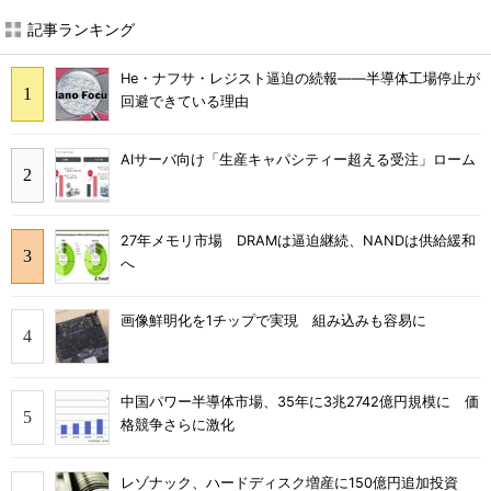
記事ランキング
He・ナフサ・レジスト逼迫の続報――半導体工場停止が
回避できている理由
AIサーバ向け「生産キャパシティー超える受注」ローム
27年メモリ市場 DRAMは逼迫継続、NANDは供給緩和
へ
画像鮮明化を1チップで実現 組み込みも容易に
中国パワー半導体市場、35年に3兆2742億円規模に 価
格競争さらに激化
レゾナック、ハードディスク増産に150億円追加投資