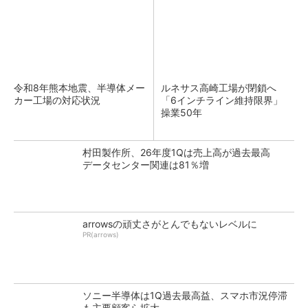
令和8年熊本地震、半導体メー
ルネサス高崎工場が閉鎖へ
カー工場の対応状況
「6インチライン維持限界」
操業50年
村田製作所、26年度1Qは売上高が過去最高
データセンター関連は81％増
arrowsの頑丈さがとんでもないレベルに
PR(arrows)
ソニー半導体は1Q過去最高益、スマホ市況停滞
も主要顧客ら拡大