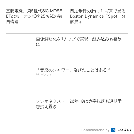
三菱電機、第5世代SiC MOSF
四足歩行の肝は？ 写真で見る
ETの核 オン抵抗25％減の独
Boston Dynamics「Spot」分
自構造
解展示
画像鮮明化を1チップで実現 組み込みも容易
に
「音楽のシャワー」浴びたことはある？
PR(デノン)
ソシオネクスト、26年1Qは赤字転落も通期予
想据え置き
Recommended by