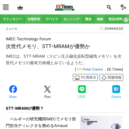
テクノロジー
先端技術
デバイス
センシング
通信
無線
部品/材料
ニュース
2016年6月2日
IMEC Technology Forum
次世代メモリ、STT-MRAMが優勢か
IMECは、STT-MRAM（スピン注入磁化反転型磁気メモリ）を次
世代メモリの最有力候補とみているようだ。
[
Peter Clarke
，EE Times]
PC用表示
関連情報
Share
Post
LINE
Hatena
STT-MRAMが優勢？
ベルギーの研究機関IMECでメモリ部
門担当ディレクタを務めるArnaud