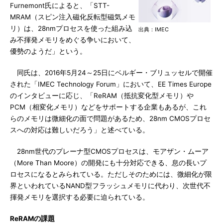
Furnemont氏によると、「STT-
MRAM（スピン注入磁化反転型磁気メモ
リ）は、28nmプロセスを使った組み込
出典：IMEC
み不揮発メモリをめぐる争いにおいて、
優勢のようだ」という。
同氏は、2016年5月24～25日にベルギー・ブリュッセルで開催
された「IMEC Technology Forum」において、EE Times Europe
のインタビューに応じ、「ReRAM（抵抗変化型メモリ）や
PCM（相変化メモリ）などをサポートする企業もあるが、これ
らのメモリは微細化の面で問題があるため、28nm CMOSプロセ
スへの対応は難しいだろう」と述べている。
28nm世代のプレーナ型CMOSプロセスは、モアザン・ムーア
（More Than Moore）の開発にも十分対応できる、息の長いプ
ロセスになるとみられている。ただしそのためには、微細化が限
界といわれているNAND型フラッシュメモリに代わり、次世代不
揮発メモリを選択する必要に迫られている。
ReRAMの課題