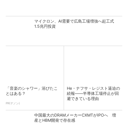
マイクロン、AI需要で広島工場増強へ起工式
1.5兆円投資
「音楽のシャワー」浴びたこ
He・ナフサ・レジスト逼迫の
とはある？
続報――半導体工場停止が回
避できている理由
PR(デノン)
中国最大のDRAMメーカーCXMTがIPOへ 増
産とHBM開発で存在感