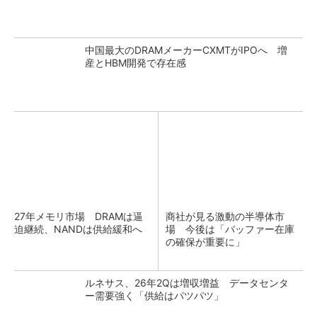
中国最大のDRAMメーカーCXMTがIPOへ 増
産とHBM開発で存在感
27年メモリ市場 DRAMは逼
商社が見る激動の半導体市
迫継続、NANDは供給緩和へ
場 今後は「バッファー在庫
の確保が重要に」
ルネサス、26年2Qは増収増益 データセンタ
ー需要強く「供給はパツパツ」