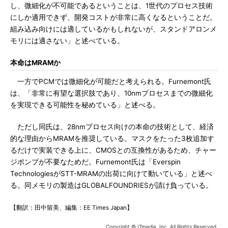
し、微細化が不可能であるということは、1世代のプロセス技術
にしか適用できず、開発コストが非常に高くなるということだ。
組み込み向けには適しているかもしれないが、スタンドアロンメ
モリには適さない」と述べている。
本命はMRAMか
一方でPCMでは微細化が可能だと考えられる。Furnemont氏
は、「非常に有望な選択肢であり、10nmプロセスまでの微細化
を実現できる可能性を秘めている」と述べる。
ただし同氏は、28nmプロセス向けの本命の技術として、経済
的な理由からMRAMを推奨している。マスクをたった3枚追加す
るだけで実装できる上に、CMOSとの互換性があるため、チャー
ジポンプが不要なためだ。Furnemont氏は「Everspin
TechnologiesがSTT-MRAMの出荷に向けて動いている」と述べ
る。同メモリの製造はGLOBALFOUNDRIESが請け負っている。
【翻訳：田中留美、編集：EE Times Japan】
Copyright © ITmedia, Inc. All Rights Reserved.