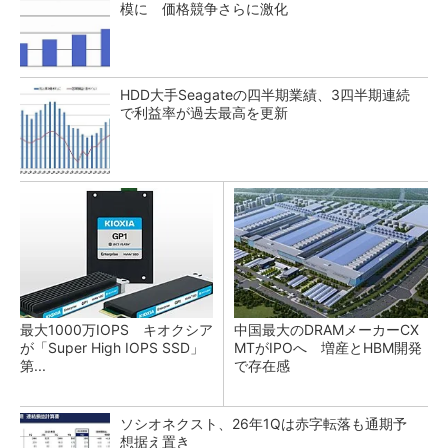
模に 価格競争さらに激化
HDD大手Seagateの四半期業績、3四半期連続
で利益率が過去最高を更新
最大1000万IOPS キオクシア
中国最大のDRAMメーカーCX
が「Super High IOPS SSD」
MTがIPOへ 増産とHBM開発
第...
で存在感
ソシオネクスト、26年1Qは赤字転落も通期予
想据え置き