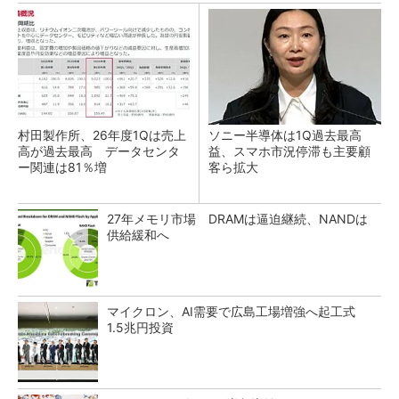
村田製作所、26年度1Qは売上
ソニー半導体は1Q過去最高
高が過去最高 データセンタ
益、スマホ市況停滞も主要顧
ー関連は81％増
客ら拡大
27年メモリ市場 DRAMは逼迫継続、NANDは
供給緩和へ
マイクロン、AI需要で広島工場増強へ起工式
1.5兆円投資