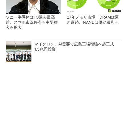
ソニー半導体は1Q過去最高
27年メモリ市場 DRAMは逼
益、スマホ市況停滞も主要顧
迫継続、NANDは供給緩和へ
客ら拡大
マイクロン、AI需要で広島工場増強へ起工式
1.5兆円投資
SNSアカウントを着実に成長。実はみんなココ
使ってます。
PR(Dreaw合同会社)
ルネサス、26年2Qは増収増益 データセンタ
ー需要強く「供給はパツパツ」