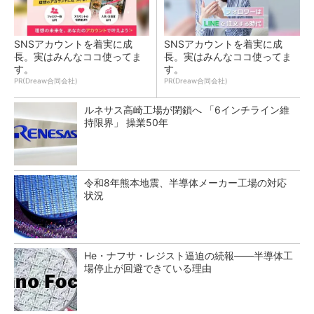
SNSアカウントを着実に成
SNSアカウントを着実に成
長。実はみんなココ使ってま
長。実はみんなココ使ってま
す。
す。
PR(Dreaw合同会社)
PR(Dreaw合同会社)
ルネサス高崎工場が閉鎖へ 「6インチライン維
持限界」 操業50年
令和8年熊本地震、半導体メーカー工場の対応
状況
He・ナフサ・レジスト逼迫の続報――半導体工
場停止が回避できている理由