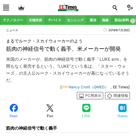
テクノロジー
先端技術
デバイス
センシング
通信
無線
部品/材料
ニュース
2016年7月26日
まるでルーク・スカイウォーカーのよう
筋肉の神経信号で動く義手、米メーカーが開発
米国のメーカーが、筋肉の神経信号で動く義手「LUKE arm」を
間もなく発売するという。“LUKE”という名は、「スター・ウォ
ーズ」の主人公ルーク・スカイウォーカーが基になっているそう
だ。
[
Nancy Crotti（QMED）
，EE Times]
PC用表示
関連情報
Share
Post
LINE
Hatena
筋肉の神経信号で動く義手