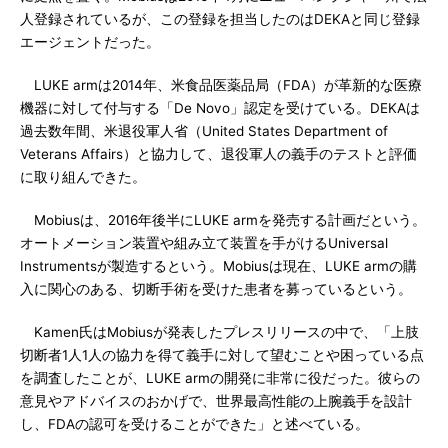
人登録されているが、この登録を担当したのはDEKAと同じ登録
エージェントだった。
LUKE armは2014年、米食品医薬品局（FDA）が革新的な医療
機器に対して付与する「De Novo」認定を受けている。DEKAは
過去数年間、米退役軍人省（United States Department of
Veterans Affairs）と協力して、退役軍人の義手のテストと評価
に取り組んできた。
Mobiusは、2016年後半にLUKE armを発売する計画だという。
オートメーション装置や組み立て装置を手がけるUniversal
Instrumentsが製造するという。Mobiusは現在、LUKE armの購
入に関心のある、切断手術を受けた患者を募っているという。
Kamen氏はMobiusが発表したプレスリリースの中で、「上肢
切断者1人1人の協力を得て義手に対して望むことや困っている点
を調査したことが、LUKE armの開発に非常に役だった。彼らの
意見やアドバイスのおかげで、世界最高性能の上腕義手を設計
し、FDAの認可を受けることができた」と述べている。