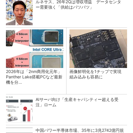
ルネサス、26年2Qは増収増益 データセンタ
ー需要強く「供給はパツパツ」
2026年は「2nm商用化元年」
画像鮮明化を1チップで実現
Panther Lake搭載PCなど最新
組み込みも容易に
機を分...
AIサーバ向け「生産キャパシティー超える受
注」ローム
中国パワー半導体市場、35年に3兆2742億円規