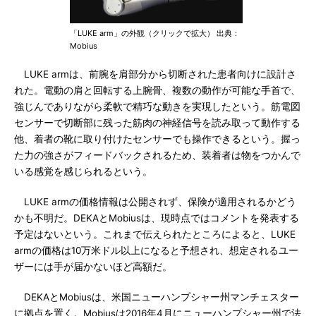
「LUKE arm」の外観（クリックで拡大） 出典：
Mobius
LUKE armは、前腕を肩部分から切断された患者向けに設計さ
れた。電動の肩と回転する上腕骨、複数の動作が可能な手首で、
強じんでありながら柔軟で精巧な動きを実現したという。筋電図
センサーで切断部に残った筋肉の神経信号を読み取って動作する
他、着者の靴に取り付けたセンサーでも操作できるという。握っ
た力の強さがフィードバックされるため、装着者は物をつかんで
いる感覚を感じられるという。
LUKE armの価格情報は公開されず、保険が適用されるかどう
かも不明だ。DEKAとMobiusは、現時点ではコメントを発表する
予定はないという。これまで伝えられたところによると、LUKE
armの価格は10万米ドル以上になると予想され、想定されるユー
ザーには手が届かないほど高額だ。
DEKAとMobiusは、米国ニューハンプシャー州マンチェスター
に拠点を置く。Mobiusは2016年4月にニューハンプシャー州で法