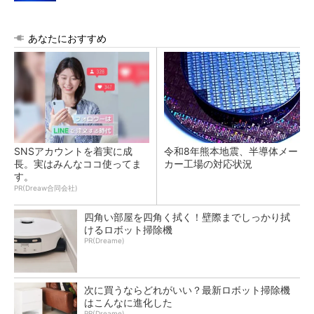
あなたにおすすめ
SNSアカウントを着実に成
令和8年熊本地震、半導体メー
長。実はみんなココ使ってま
カー工場の対応状況
す。
PR(Dreaw合同会社)
四角い部屋を四角く拭く！壁際までしっかり拭
けるロボット掃除機
PR(Dreame)
次に買うならどれがいい？最新ロボット掃除機
はこんなに進化した
PR(Dreame)