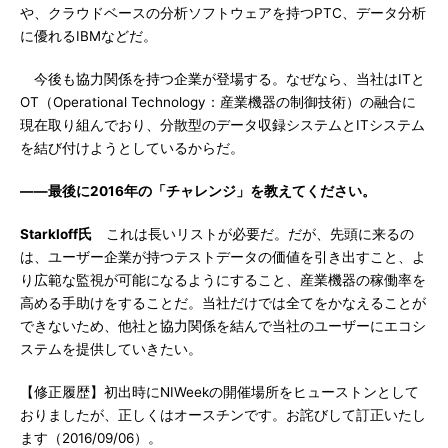
や、クラウドベースの分析ソフトウェアを持つPTC、データ分析
に優れるIBMなどだ。
今後も協力関係を持つ企業が登場する。なぜなら、当社はITと
OT（Operational Technology：産業機器の制御技術）の融合に
現在取り組んでおり、分散型のデータ収録システムとITシステム
を結び付けようとしているからだ。
――最後に2016年の「チャレンジ」を教えてください。
Starkloff氏
これは長いリストが必要だ。だが、先頭に来るの
は、ユーザー企業が持つテストデータの価値を引き出すこと、よ
り広範な監視が可能になるようにすること、産業機器の稼働率を
高める手助けをすることだ。当社だけでは全てをかなえることが
できないため、他社と協力関係を結んで当社のユーザーにエコシ
ステムを提供していきたい。
【修正履歴】初出時にNIWeekの開催場所をヒューストンとして
おりましたが、正しくはオースチンです。お詫びして訂正いたし
ます（2016/09/06）。