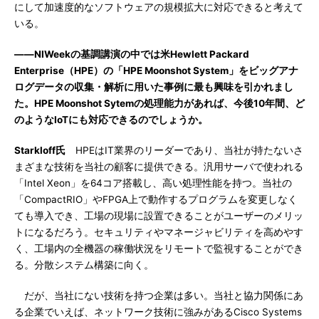
にして加速度的なソフトウェアの規模拡大に対応できると考えて
いる。
――NIWeekの基調講演の中では米Hewlett Packard
Enterprise（HPE）の「HPE Moonshot System」をビッグアナ
ログデータの収集・解析に用いた事例に最も興味を引かれまし
た。HPE Moonshot Sytemの処理能力があれば、今後10年間、ど
のようなIoTにも対応できるのでしょうか。
Starkloff氏
HPEはIT業界のリーダーであり、当社が持たないさ
まざまな技術を当社の顧客に提供できる。汎用サーバで使われる
「Intel Xeon」を64コア搭載し、高い処理性能を持つ。当社の
「CompactRIO」やFPGA上で動作するプログラムを変更しなく
ても導入でき、工場の現場に設置できることがユーザーのメリッ
トになるだろう。セキュリティやマネージャビリティを高めやす
く、工場内の全機器の稼働状況をリモートで監視することができ
る。分散システム構築に向く。
だが、当社にない技術を持つ企業は多い。当社と協力関係にあ
る企業でいえば、ネットワーク技術に強みがあるCisco Systems