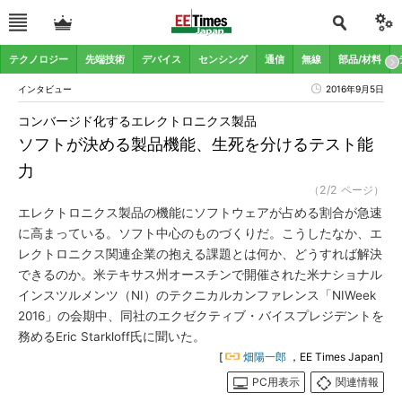
テクノロジー
先端技術
デバイス
センシング
通信
無線
部品/材料
インタビュー
2016年9月5日
コンバージド化するエレクトロニクス製品
ソフトが決める製品機能、生死を分けるテスト能
力
（2/2 ページ）
エレクトロニクス製品の機能にソフトウェアが占める割合が急速
に高まっている。ソフト中心のものづくりだ。こうしたなか、エ
レクトロニクス関連企業の抱える課題とは何か、どうすれば解決
できるのか。米テキサス州オースチンで開催された米ナショナル
インスツルメンツ（NI）のテクニカルカンファレンス「NIWeek
2016」の会期中、同社のエクゼクティブ・バイスプレジデントを
務めるEric Starkloff氏に聞いた。
[
畑陽一郎
，EE Times Japan]
PC用表示
関連情報