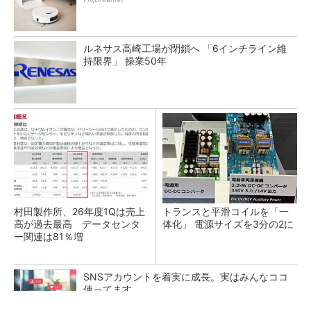
ルネサス高崎工場が閉鎖へ 「6インチライン維
持限界」 操業50年
村田製作所、26年度1Qは売上
トランスと平滑コイルを「一
高が過去最高 データセンタ
体化」 電源サイズを3分の2に
ー関連は81％増
SNSアカウントを着実に成長。実はみんなココ
使ってます。
PR(Dreaw合同会社)