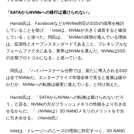
「SATAからNVMeへの移行は避けられない」
Hands氏は、FacebookなどがNVMe対応のSSDの採用を検討
していることを挙げ、「Intelは、NVMeが大きく成長すると確信
している」と述べた。同氏は、「NVMeの採用が進んでいる理由
は、拡張性とオープンスタンダードであること、フレキシブルな
フォームファクタにある。業界はNVMeを選んだ。NVMeはSSD
の次期プロトコルになる」と述べている。
同氏は、「ハイパースケール分野では、新たに導入されるSSD
は全てNVMeだ。エンタープライズ市場全体で見ると進展は緩や
かだが、NVMeへの転換は確実に進んでいる」と付け加えた。
Hands氏は、「SATAからNVMeへの転換は避けられないだろ
う」と語る。NVMeの方がフラッシュメモリの性能をより引き出
せるからだ。「（NVMeは）3D NANDメモリのメリットを十分
に引き出せる」（Hands氏）
Intelは、トレージへのニーズの増加に対応すべく、3D NAND