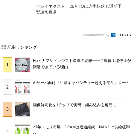
ソシオネクスト、26年1Qは赤字転落も通期予
想据え置き
Recommended by
記事ランキング
He・ナフサ・レジスト逼迫の続報――半導体工場停止が
回避できている理由
AIサーバ向け「生産キャパシティー超える受注」ローム
画像鮮明化を1チップで実現 組み込みも容易に
27年メモリ市場 DRAMは逼迫継続、NANDは供給緩和
へ