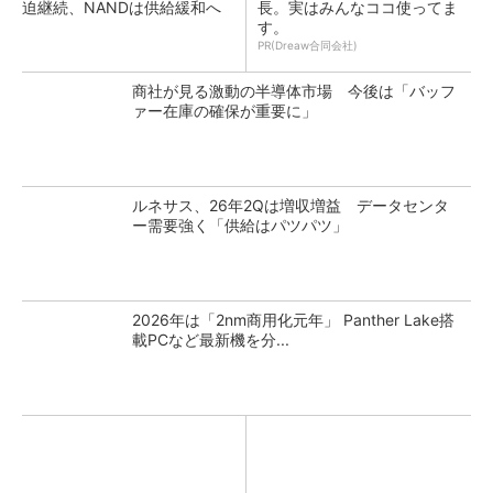
迫継続、NANDは供給緩和へ
長。実はみんなココ使ってま
す。
PR(Dreaw合同会社)
商社が見る激動の半導体市場 今後は「バッフ
ァー在庫の確保が重要に」
ルネサス、26年2Qは増収増益 データセンタ
ー需要強く「供給はパツパツ」
2026年は「2nm商用化元年」 Panther Lake搭
載PCなど最新機を分...