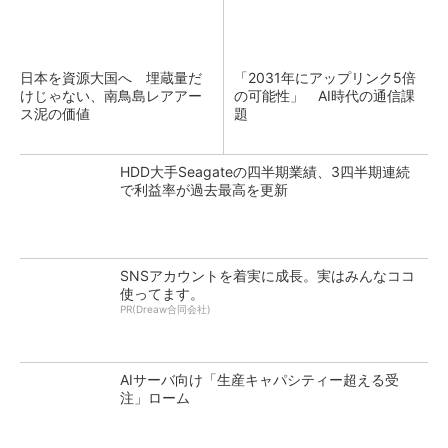
日本を資源大国へ 埋蔵量だ
「2031年にアップリンク5倍
けじゃない、南鳥島レアアー
の可能性」 AI時代の通信課
ス泥の価値
題
HDD大手Seagateの四半期業績、3四半期連続
で利益率が過去最高を更新
SNSアカウントを着実に成長。実はみんなココ
使ってます。
PR(Dreaw合同会社)
AIサーバ向け「生産キャパシティー超える受
注」ローム