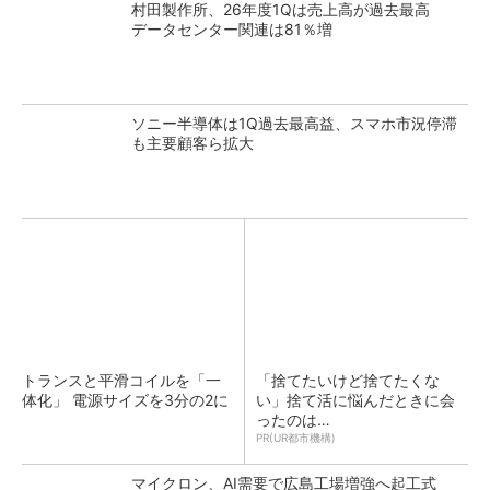
村田製作所、26年度1Qは売上高が過去最高
データセンター関連は81％増
ソニー半導体は1Q過去最高益、スマホ市況停滞
も主要顧客ら拡大
トランスと平滑コイルを「一
「捨てたいけど捨てたくな
体化」 電源サイズを3分の2に
い」捨て活に悩んだときに会
ったのは…
PR(UR都市機構)
マイクロン、AI需要で広島工場増強へ起工式