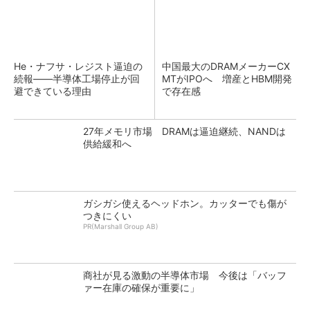
He・ナフサ・レジスト逼迫の
中国最大のDRAMメーカーCX
続報――半導体工場停止が回
MTがIPOへ 増産とHBM開発
避できている理由
で存在感
27年メモリ市場 DRAMは逼迫継続、NANDは
供給緩和へ
ガシガシ使えるヘッドホン。カッターでも傷が
つきにくい
PR(Marshall Group AB)
商社が見る激動の半導体市場 今後は「バッフ
ァー在庫の確保が重要に」