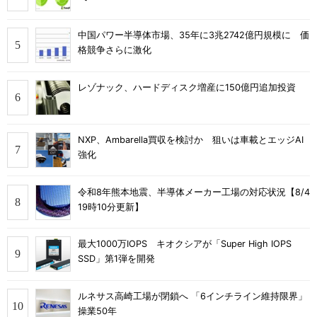
中国パワー半導体市場、35年に3兆2742億円規模に 価
格競争さらに激化
レゾナック、ハードディスク増産に150億円追加投資
NXP、Ambarella買収を検討か 狙いは車載とエッジAI
強化
令和8年熊本地震、半導体メーカー工場の対応状況【8/4
19時10分更新】
最大1000万IOPS キオクシアが「Super High IOPS
SSD」第1弾を開発
ルネサス高崎工場が閉鎖へ 「6インチライン維持限界」
操業50年