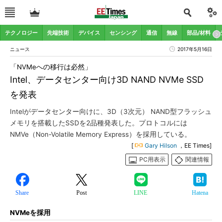
テクノロジー
先端技術
デバイス
センシング
通信
無線
部品/材料
ニュース
2017年5月16日
「NVMeへの移行は必然」
Intel、データセンター向け3D NAND NVMe SSD
を発表
Intelがデータセンター向けに、3D（3次元） NAND型フラッシュ
メモリを搭載したSSDを2品種発表した。プロトコルには
NMVe（Non-Volatile Memory Express）を採用している。
[
Gary Hilson
，EE Times]
PC用表示
関連情報
Share
Post
LINE
Hatena
NVMeを採用