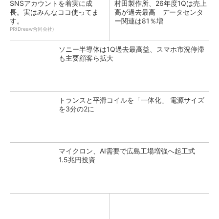
SNSアカウントを着実に成
村田製作所、26年度1Qは売上
長。実はみんなココ使ってま
高が過去最高 データセンタ
す。
ー関連は81％増
PR(Dreaw合同会社)
ソニー半導体は1Q過去最高益、スマホ市況停滞
も主要顧客ら拡大
トランスと平滑コイルを「一体化」 電源サイズ
を3分の2に
マイクロン、AI需要で広島工場増強へ起工式
1.5兆円投資